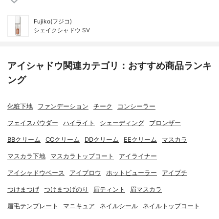
Fujiko(フジコ)
シェイクシャドウ SV
アイシャドウ関連カテゴリ：おすすめ商品ランキ
ング
化粧下地
ファンデーション
チーク
コンシーラー
フェイスパウダー
ハイライト
シェーディング
ブロンザー
BBクリーム
CCクリーム
DDクリーム
EEクリーム
マスカラ
マスカラ下地
マスカラトップコート
アイライナー
アイシャドウベース
アイブロウ
ホットビューラー
アイプチ
つけまつげ
つけまつげのり
眉ティント
眉マスカラ
眉毛テンプレート
マニキュア
ネイルシール
ネイルトップコート