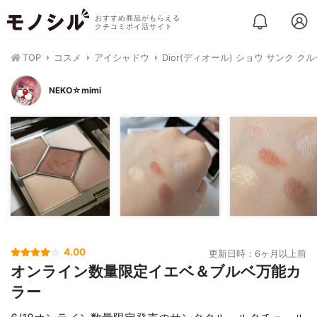
おすすめ商品がもらえる
クチコミポイ活サイト
TOP
コスメ
アイシャドウ
Dior(ディオール) ショウ サンク ク
NEKO☆mimi
4.00
更新日時：6ヶ月以上前
オンライン数量限定イエベ＆ブルベ万能カ
ラー