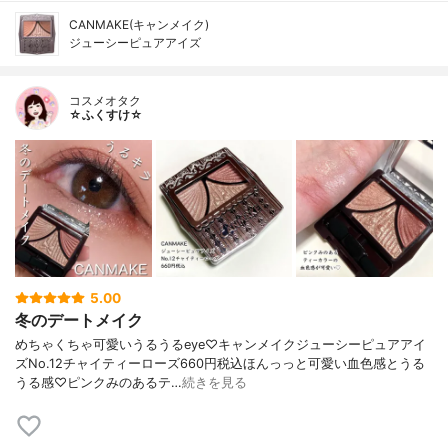
CANMAKE(キャンメイク)
ジューシーピュアアイズ
コスメオタク
☆ふくすけ☆
5.00
冬のデートメイク
めちゃくちゃ可愛いうるうるeye♡キャンメイクジューシーピュアアイ
ズNo.12チャイティーローズ660円税込ほんっっと可愛い血色感とうる
うる感♡ピンクみのあるテ…
続きを見る