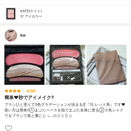
KATE(ケイト)
ザ アイカラー
Kor
4.00
簡単❤️秒でアイメイク?
ブラシひと塗りで3色グラデーションが決まる☝️『15 レッド系』です❤️
使い方は簡単‼️①まぶたベースを指でまぶた全体に塗る②３色シャド
ウをブラシで表と裏にとっ…
続きを見る