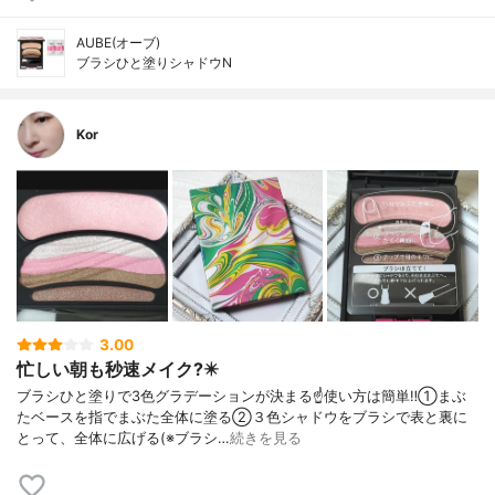
AUBE(オーブ)
ブラシひと塗りシャドウN
Kor
3.00
忙しい朝も秒速メイク?️✴️
ブラシひと塗りで3色グラデーションが決まる☝️使い方は簡単‼️①まぶ
たベースを指でまぶた全体に塗る②３色シャドウをブラシで表と裏に
とって、全体に広げる(※ブラシ…
続きを見る