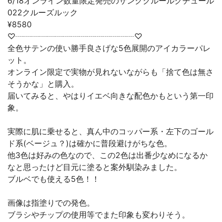
6/18オンライン数量限定発売のサンククルールクチュール
022クルーズルック
¥8580
♡┈┈┈┈┈┈┈┈┈┈┈┈┈┈┈♡
全色サテンの使い勝手良さげな5色展開のアイカラーパレ
ット。
オンライン限定で実物が見れないながらも「捨て色は無さ
そうかな」と購入。
届いてみると、やはりイエベ向きな配色かもという第一印
象。
実際に肌に乗せると、真ん中のコッパー系・左下のゴール
ド系(ベージュ？)は確かに普段避けがちな色。
他3色は好みの色なので、この2色は出番少なめになるか
なと思ったけど目元に塗ると案外馴染みました。
ブルベでも使える5色！！
画像は指塗りでの発色。
ブラシやチップの使用等でまた印象も変わりそう。