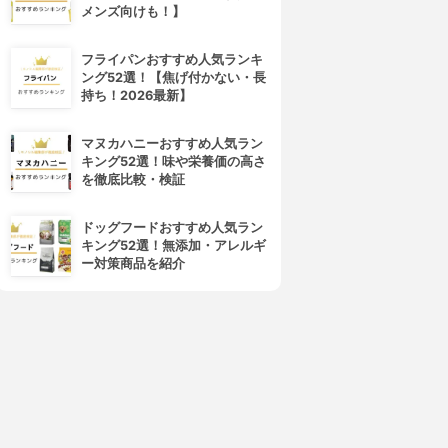
メンズ向けも！】
フライパンおすすめ人気ランキ
ング52選！【焦げ付かない・長
持ち！2026最新】
マヌカハニーおすすめ人気ラン
4位
5位
キング52選！味や栄養価の高さ
を徹底比較・検証
ドッグフードおすすめ人気ラン
キング52選！無添加・アレルギ
ー対策商品を紹介
CANMAKE(キャンメイク)
Sugar Doll(シュガードール)
カラフルネイルズ
オールインワンネイルR
3.90
3.90
(105)
(36)
¥388
¥990