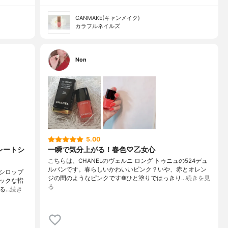
CANMAKE(キャンメイク)
カラフルネイルズ
Non
5.00
コレートシ
一瞬で気分上がる！春色♡乙女心
こちらは、CHANELのヴェルニ ロング トゥニュの524デュ
ルバンです。春らしいかわいいピンク？いや、赤とオレン
トシロップ
ジの間のようなピンクです❁︎ひと塗りではっきり…
続きを見
ックな指
る
る…
続き