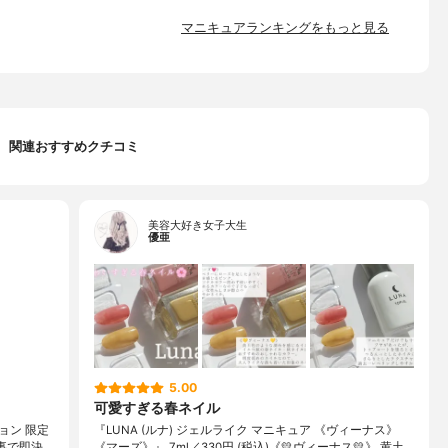
マニキュアランキングをもっと見る
関連おすすめクチコミ
美容大好き女子大生
優亜
5.00
可愛すぎる春ネイル
ョン 限定
『LUNA (ルナ) ジェルライク マニキュア 《ヴィーナス》
事で即決
《マーズ》』 7ml／330円 (税込)《💛ヴィーナス💛》 黄土