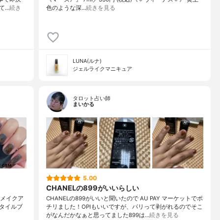
て…
続き
色のような深…
続きを見る
LUNA(ルナ)
ジェルライクマニキュア
タロット占い師
まいかる
5.00
CHANELの899がいいらしい
 in)メイクア
CHANELの899がいいと聞いたので AU PAY マーケットでポ
タイルブ
チリました！OPIもいいですが、パリって剥がれるのでそこ
がなんだかなぁと思ってました899は…
続きを見る