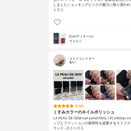
しましたショッキングピンクの魅力に取り憑かれ
を見る
Dior(ディオール)
ヴェルニ
コスメコレクター
もい
5.00
くすみカラーのネイルポリッシュ
LA PEAU DE GEM nail polish10mL / ¥1,540(tax
ップとファッションの親和性を提案するライフス
ランド…
続きを見る