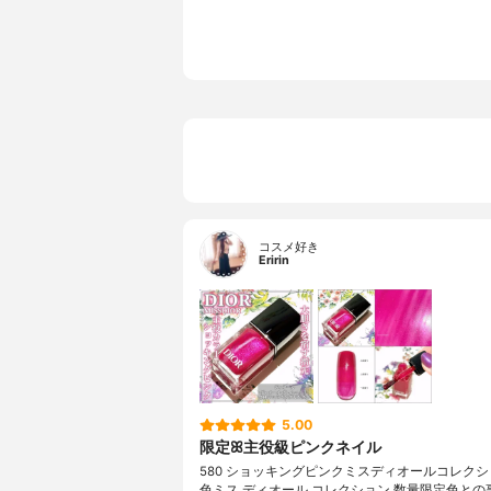
コスメ好き
Eririn
5.00
限定ꕤ主役級ピンクネイル
580 ショッキングピンクミスディオールコレクシ
色ミス ディオール コレクション 数量限定色との