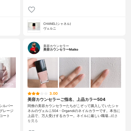
CHANEL(シャネル)
ヴェルニ
美容カウンセラー
美容カウンセラーMaiko
3.00
美容カウンセラーご指名、上品カラー504
とシルバー
同僚の美容カウンセラーたちがこぞって購入していたシャ
ルグレージ
ネルのヴェルニ504・Organdiのネイルカラーです。本当に
コート
上品で、万人受けするカラー。ネイルに厳しい職場…
続き
を見る