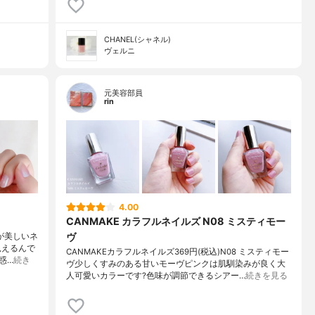
CHANEL(シャネル)
ヴェルニ
元美容部員
rin
4.00
CANMAKE カラフルネイルズ N08 ミスティモー
ヴ
ルが美しいネ
見えるんで
CANMAKEカラフルネイルズ369円(税込)N08 ミスティモー
惑…
続き
ヴ少しくすみのある甘いモーヴピンクは肌馴染みが良く大
人可愛いカラーです?色味が調節できるシアー…
続きを見る