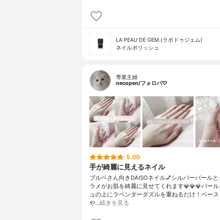
LA PEAU DE GEM.(ラポドゥジェム)
ネイルポリッシュ
専業主婦
necopen/フォロバ♡
5.00
手が綺麗に見えるネイル
ブルベさん向きDAISOネイル💅シルバーパール
ラメがお肌を綺麗に見せてくれます💎💎💎パー
ュの上にラベンダーダズルを重ねるだけ！ベース
や…
続きを見る