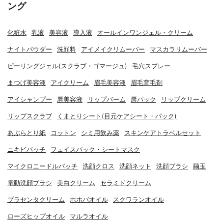
ング
化粧水
乳液
美容液
導入液
オールインワンジェル・クリーム
ナイトパウダー
洗顔料
アイメイクリムーバー
マスカラリムーバー
ピーリングジェル(スクラブ・ゴマージュ)
毛穴スプレー
まつげ美容液
アイクリーム
眉毛美容液
眉毛育毛剤
アイシャンプー
唇美容液
リップバーム
唇パック
リップクリーム
リップスクラブ
くまとりシート(目元ケアシート・パック)
あぶらとり紙
コットン
シミ用飲み薬
スキンケアトラベルセット
ニキビパッチ
フェイスパック・シートマスク
マイクロニードルパッチ
洗顔クロス
洗顔ネット
洗顔ブラシ
繭玉
電動洗顔ブラシ
美白クリーム
セラミドクリーム
プラセンタクリーム
ホホバオイル
スクワランオイル
ローズヒップオイル
マルラオイル