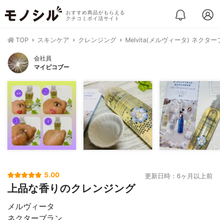
おすすめ商品がもらえる
クチコミポイ活サイト
TOP
スキンケア
クレンジング
Melvita(メルヴィータ) ネク
会社員
マイピコブー
5.00
更新日時：6ヶ月以上前
上品な香りのクレンジング
メルヴィータ
ネクターブラン