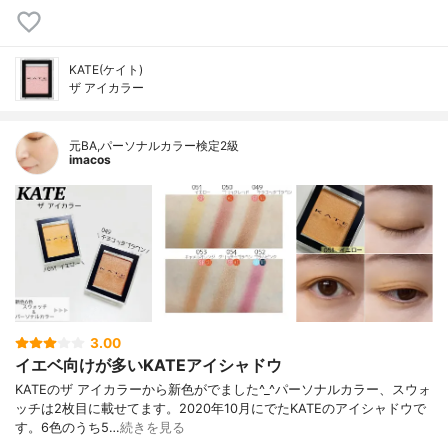
KATE(ケイト)
ザ アイカラー
元BA,パーソナルカラー検定2級
imacos
3.00
イエベ向けが多いKATEアイシャドウ
KATEのザ アイカラーから新色がでました^_^パーソナルカラー、スウォ
ッチは2枚目に載せてます。2020年10月にでたKATEのアイシャドウで
す。6色のうち5…
続きを見る