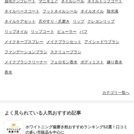
眉毛テンプレート
マニキュア
ネイルシール
ネイルトップコート
ネイルベースコート
フットネイルシール
ネイルオイル
除光液
ネイルケアセット
爪やすり・爪磨き
リップ
クレヨンリップ
リップオイル
リップコート
ビューラー
パフ
メイクキープスプレー
メイクブラシセット
アイシャドウブラシ
ファンデーションブラシ
スクリューブラシ
メイクブラシクリーナー
フェロモン香水
ボディミスト
練り香水
香水
カテゴリ一覧へ
よく見られている人気おすすめ記事
ホワイトニング歯磨き粉おすすめランキング52選！口コミ
の多い市販品を中心に