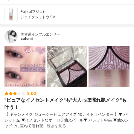
Fujiko(フジコ)
シェイクシャドウ SV
美容系インフルエンサー
satomi
3.00
"ピュアなイノセントメイク"も"大人っぽ濡れ艶メイク"も
叶う！
【 キャンメイク ジューシーピュアアイズ 10ナイトラベンダー 】▼ パ
レット左 ▼イノセントなオーロラ偏光パール▼ パレット中央 ▼他のシ
ャドウに重ねて濡れ艶…
続きを見る