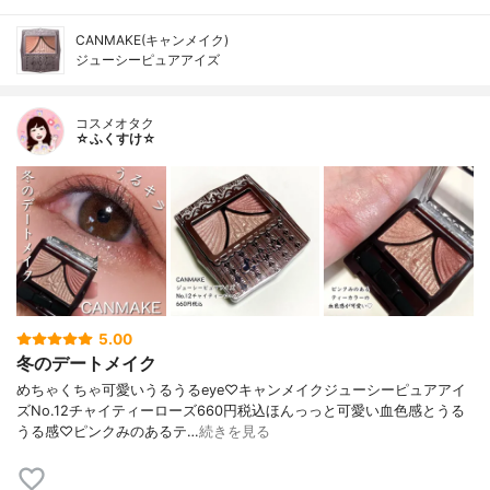
CANMAKE(キャンメイク)
ジューシーピュアアイズ
コスメオタク
☆ふくすけ☆
5.00
冬のデートメイク
めちゃくちゃ可愛いうるうるeye♡キャンメイクジューシーピュアアイ
ズNo.12チャイティーローズ660円税込ほんっっと可愛い血色感とうる
うる感♡ピンクみのあるテ…
続きを見る