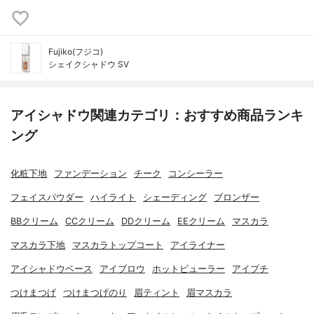
Fujiko(フジコ)
シェイクシャドウ SV
アイシャドウ関連カテゴリ：おすすめ商品ランキ
ング
化粧下地
ファンデーション
チーク
コンシーラー
フェイスパウダー
ハイライト
シェーディング
ブロンザー
BBクリーム
CCクリーム
DDクリーム
EEクリーム
マスカラ
マスカラ下地
マスカラトップコート
アイライナー
アイシャドウベース
アイブロウ
ホットビューラー
アイプチ
つけまつげ
つけまつげのり
眉ティント
眉マスカラ