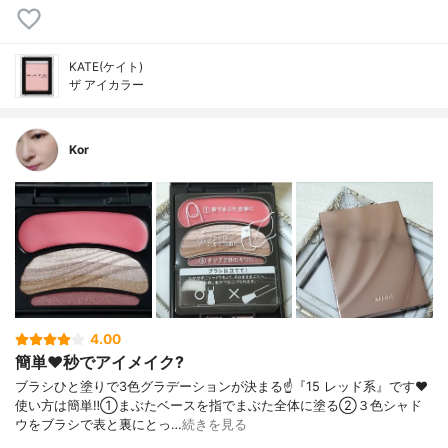
KATE(ケイト)
ザ アイカラー
Kor
4.00
簡単❤️秒でアイメイク?
ブラシひと塗りで3色グラデーションが決まる☝️『15 レッド系』です❤️
使い方は簡単‼️①まぶたベースを指でまぶた全体に塗る②３色シャド
ウをブラシで表と裏にとっ…
続きを見る