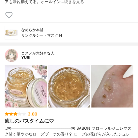
アも兼ね揃えてる。オールイン…
続きを見る
なめらか本舗
リンクルシートマスク N
コスメが大好きな人
YURI
3.00
癒しのバスタイムに♡
..୨୧┈┈┈┈┈┈┈┈┈┈┈┈┈┈┈୨୧ SABON フローラルジュレマス
ク甘く華やかなローズブーケの香り🌹 ローズの花びらが入ったジュレ