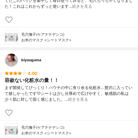
てたこのパックを集中して毎日使ってみると、毛穴ちっちゃくなりまし
た！これはこれからずっと使います…
続きを見る
毛穴撫子(ケアナナデシコ)
お米のマスク <シートマスク>
biyouguma
4.00
容赦ない化粧水の量！！
まず開発してびっくり！パウチの中に有り余る化粧水...贅沢に入ってい
て嬉しかったです♡シートは少し分厚めで広げやすく、敏感肌の私は
少々肌に対して固く感じました。…
続きを見る
毛穴撫子(ケアナナデシコ)
お米のマスク <シートマスク>