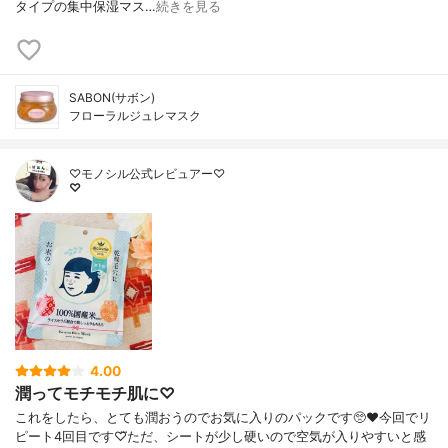
タイプの集中保湿マス…
続きを見る
SABON(サボン)
フローラルジュレマスク
♡モノシル公式レビュアー♡
♡
4.00
潤ってモチモチ肌に♡
これをしたら、とても潤おうのでお気に入りのパックです🥺❤今回でリ
ピート4回目です♡⃛ただ、シートが少し硬いので空気が入りやすいと感