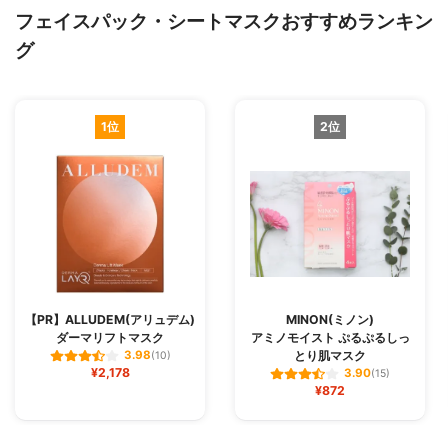
フェイスパック・シートマスクおすすめランキン
グ
1位
2位
【PR】ALLUDEM(アリュデム)
MINON(ミノン)
ダーマリフトマスク
アミノモイスト ぷるぷるしっ
とり肌マスク
3.98
(10)
¥2,178
3.90
(15)
¥872