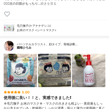
🙆🏻‍♀️次の日肌がもっちり…
続きを見る
毛穴撫子(ケアナナデシコ)
お米のマスク <シートマスク>
パーソナルカラリスト、顔タイプ、骨格診断…
國唯ひろみ
5.00
使用後に良い！！と、実感できました❗
☆毛穴撫子 お米のマスク☆・マスクの大きさも程よい・美容液もしっ
かり含まれている・乾燥肌にしっかり浸透・張りと弾力は使用後に直ぐ