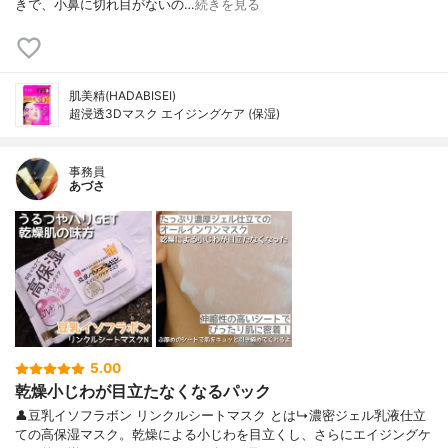
きで、小鼻に切れ目がないの…
続きを見る
肌美精(HADABISEI)
超浸透3Dマスク エイジングケア (保湿)
事務員
あづさ
5.00
乾燥小じわが目立たなくなるパック
👤豆乳イソフラボン リンクルシートマスク とは↳濃密ジェル乳液仕立
ての高保湿マスク。乾燥による小じわを目立くし、さらにエイジングケ