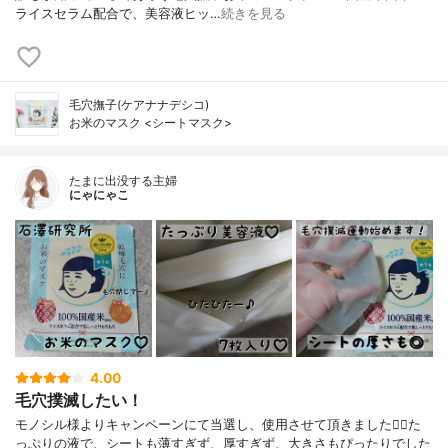
ライスセラム配合で、美容液ヒッ…
続きを見る
毛穴撫子(ケアナナデシコ)
お米のマスク <シートマスク>
たまに出没する主婦
にゃにゃこ
4.00
毛穴撲滅したい！
モノシル様よりキャンペーンにて当選し、使用させて頂きました🙇‍♀️た
っぷりの液で、シートも薄すぎず、厚すぎず、大きさもぴったりでした