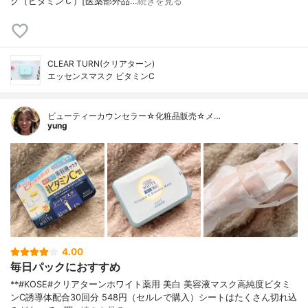
ク（ビタミンＣ）[医薬部外品…
続きを見る
CLEAR TURN(クリアターン)
エッセンスマスク ビタミンC
ビューティーカウンセラー☆化粧品販売☆メ…
yung
4.00
毎日パックにおすすめ
**#KOSE#クリアターンホワイト薬用 美白 美容液マスク高純度ビタミ
ンC誘導体配合⁡30回分 548円（セルレで購入）⁡シートはたくさん切れ込