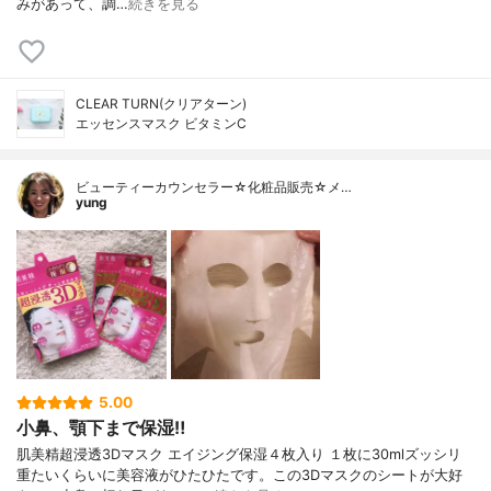
みがあって、調…
続きを見る
CLEAR TURN(クリアターン)
エッセンスマスク ビタミンC
ビューティーカウンセラー☆化粧品販売☆メ…
yung
5.00
小鼻、顎下まで保湿‼︎
肌美精超浸透3Dマスク エイジング保湿４枚入り １枚に30mlズッシリ
重たいくらいに美容液がひたひたです。この3Dマスクのシートが大好