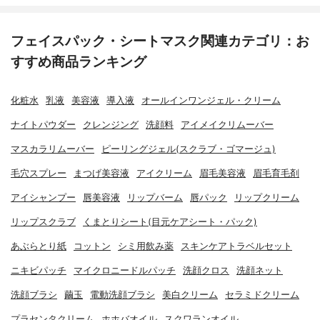
フェイスパック・シートマスク関連カテゴリ：お
すすめ商品ランキング
化粧水
乳液
美容液
導入液
オールインワンジェル・クリーム
ナイトパウダー
クレンジング
洗顔料
アイメイクリムーバー
マスカラリムーバー
ピーリングジェル(スクラブ・ゴマージュ)
毛穴スプレー
まつげ美容液
アイクリーム
眉毛美容液
眉毛育毛剤
アイシャンプー
唇美容液
リップバーム
唇パック
リップクリーム
リップスクラブ
くまとりシート(目元ケアシート・パック)
あぶらとり紙
コットン
シミ用飲み薬
スキンケアトラベルセット
ニキビパッチ
マイクロニードルパッチ
洗顔クロス
洗顔ネット
洗顔ブラシ
繭玉
電動洗顔ブラシ
美白クリーム
セラミドクリーム
プラセンタクリーム
ホホバオイル
スクワランオイル