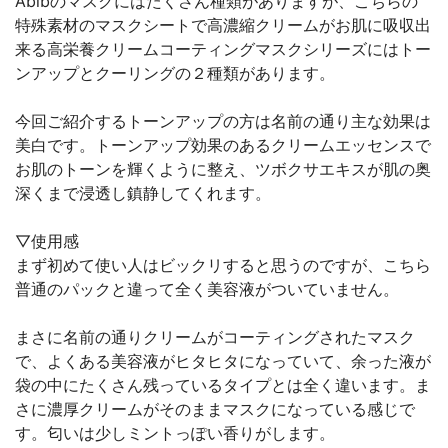
Abibのマスクにはたくさん種類がありますが、こちらの
特殊素材のマスクシートで高濃縮クリームがお肌に吸収出
来る高栄養クリームコーティングマスクシリーズにはトー
ンアップとクーリングの２種類があります。
今回ご紹介するトーンアップの方は名前の通り主な効果は
美白です。トーンアップ効果のあるクリームエッセンスで
お肌のトーンを輝くように整え、ツボクサエキスが肌の奥
深くまで浸透し鎮静してくれます。
▽使用感
まず初めて使い人はビックリすると思うのですが、こちら
普通のパックと違って全く美容液がついていません。
まさに名前の通りクリームがコーティングされたマスク
で、よくある美容液がヒタヒタになっていて、余った液が
袋の中にたくさん残っているタイプとは全く違います。ま
さに濃厚クリームがそのままマスクになっている感じで
す。匂いは少しミントっぽい香りがします。