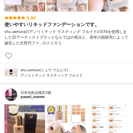
5.00
使いやすいリキッドファンデーションです。
shu uemuraのアンリミテッド ラスティング フルイドの574を使用しま
した😊アーティストブランドならではの視点と、長年の肌研究によって
誕生した次世代ファ…
続きを見る
shu uemura(シュウ ウエムラ)
アンリミテッド ラスティング フルイド
日本化粧品検定3級
yuuuri_cosme