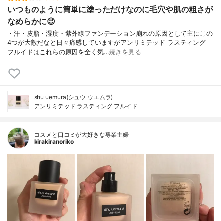
いつものように簡単に塗っただけなのに毛穴や肌の粗さが
なめらかに😉
・汗・皮脂・湿度・紫外線ファンデーション崩れの原因として主にこの
4つが大敵だなと日々痛感していますがアンリミテッド ラスティング
フルイドはこれらの原因を全く気…
続きを見る
shu uemura(シュウ ウエムラ)
アンリミテッド ラスティング フルイド
コスメと口コミが大好きな専業主婦
kirakiranoriko