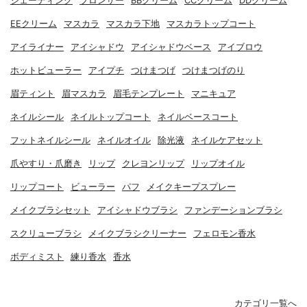
シェーディング
ブロンザー
BBクリーム
CCクリーム
DDクリーム
EEクリーム
マスカラ
マスカラ下地
マスカラトップコート
アイライナー
アイシャドウ
アイシャドウベース
アイブロウ
ホットビューラー
アイプチ
つけまつげ
つけまつげのり
眉ティント
眉マスカラ
眉毛テンプレート
マニキュア
ネイルシール
ネイルトップコート
ネイルベースコート
フットネイルシール
ネイルオイル
除光液
ネイルケアセット
爪やすり・爪磨き
リップ
クレヨンリップ
リップオイル
リップコート
ビューラー
パフ
メイクキープスプレー
メイクブラシセット
アイシャドウブラシ
ファンデーションブラシ
スクリューブラシ
メイクブラシクリーナー
フェロモン香水
ボディミスト
練り香水
香水
カテゴリ一覧へ