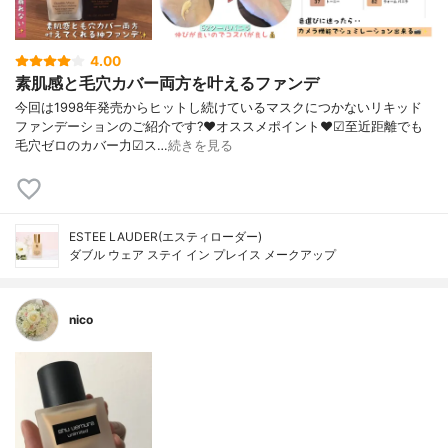
4.00
素肌感と毛穴カバー両方を叶えるファンデ
今回は1998年発売からヒットし続けているマスクにつかないリキッド
ファンデーションのご紹介です?❤︎オススメポイント❤︎☑︎至近距離でも
毛穴ゼロのカバー力☑︎ス…
続きを見る
ESTEE LAUDER(エスティローダー)
ダブル ウェア ステイ イン プレイス メークアップ
nico