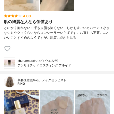
4.00
肌の綺麗な人なら価値あり
とにかく崩れない！汗も皮脂も怖くない！しかもすごいカバー力！小さ
なシミやクマくらいならコンシーラーいらずです。お直しも不要。…と
いいことずくめのようですが、肌質…
続きを見る
shu uemura(シュウ ウエムラ)
アンリミテッド ラスティング フルイド
美容医療従事者、メイクセラピスト
RINO