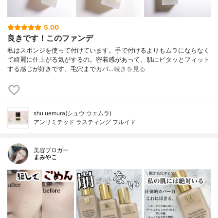
5.00
良きです！このファンデ
私はスポンジを使って付けています。手で付けるよりもムラにならなく
て綺麗に仕上がる気がするの。密着感があって、肌にピタッとフィット
する感じが好きです。毛穴までカバ…
続きを見る
shu uemura(シュウ ウエムラ)
アンリミテッド ラスティング フルイド
美容ブロガー
まみやこ