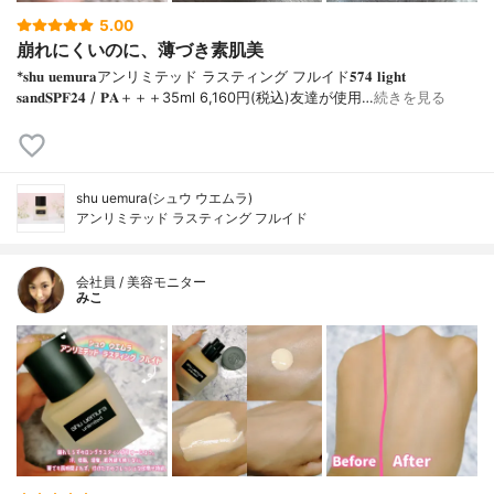
5.00
崩れにくいのに、薄づき素肌美
*𝐬𝐡𝐮 𝐮𝐞𝐦𝐮𝐫𝐚アンリミテッド ラスティング フルイド𝟓𝟕𝟒 𝐥𝐢𝐠𝐡𝐭
𝐬𝐚𝐧𝐝𝐒𝐏𝐅𝟐𝟒 / 𝐏𝐀＋＋＋⁡35ml 6,160円(税込)⁡友達が使用…
続きを見る
shu uemura(シュウ ウエムラ)
アンリミテッド ラスティング フルイド
会社員 / 美容モニター
みこ