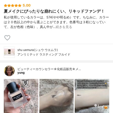
5.00
夏メイクにぴったりな崩れにくい、リキッドファンデ！
私が使用しているカラーは、574(やや明るめ）です。ちなみに、カラー
は２０色以上の中から選ぶことができます。色番号は３桁になってい
て、左が色相（色味）、真ん中が…
続きを見る
shu uemura(シュウ ウエムラ)
アンリミテッド ラスティング フルイド
ビューティーカウンセラー☆化粧品販売☆メ…
yung