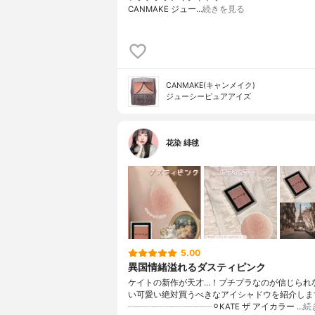
CANMAKE ジュー…
続きを見る
CANMAKE(キャンメイク)
ジューシーピュアアイズ
花染 緋毬
5.00
異国情緒溢れるダスティピンク
ケイトの新作が天才…！プチプラなのが信じられ
い可愛い絶対買うべきなアイシャドウを紹介します
┈┈┈┈┈┈┈┈┈┈⚪︎KATE ザ アイカラー …
続