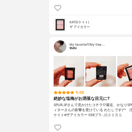
KATE(ケイト)
ザ アイカラー
My favorite♡My free …
thihi
5.00
絶妙な塩梅がお洒落な目元に?
SPUR.JPさんで見かけたコチラ♡最近、かなりSP
ィターさんの影響を受けている わたしです(^^ゞ(笑)
ケイト#ザアイカラー 058ブラ…
続きを見る