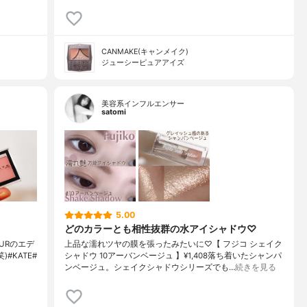
CANMAKE(キャンメイク)
ジューシーピュアアイズ
美容系インフルエンサー
satomi
5.00
どのカラーとも相性抜群の水アイシャドウ♡
URのエデ
上品な濡れツヤの膜を張ったみたいに♡【 フジコ シェイク
#KATE#
シャドウ 10アーバンベージュ 】¥1,408落ち着いたシャンパ
ンベージュ。シェイクシャドウシリーズでも…
続きを見る