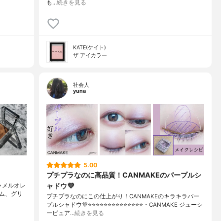
も…
続きを見る
KATE(ケイト)
ザ アイカラー
社会人
yuna
5.00
プチプラなのに高品質！CANMAKEのパープルシ
ャドウ💜
キャメルオレ
ーム、グリ
プチプラなのにこの仕上がり！CANMAKEのキラキラパー
プルシャドウ💜⭐️⭐️⭐️⭐️⭐️⭐️⭐️⭐️⭐️⭐️⭐️⭐️⭐️⭐️・CANMAKE ジューシ
ーピュア…
続きを見る