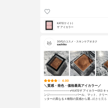
KATE(ケイト)
ザ アイカラー
30代のコスメ・スキンケアオタク
sachiko
4.00
＼質感・発色・価格最高アイカラー／
────────────✔︎KATEザ アイカラー053 
ンジ────────────パール、マット、クリ
ッターの異なる４種類の質感から選…
続きを見る