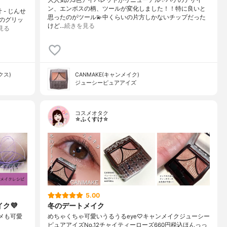
ン、エンボスの柄、ツールが変化しました！！特に良いと
 - じんせ
思ったのがツール💫中くらいの片方しかないチップだった
類のグリッ
けど…
続きを見る
見る
クス)
CANMAKE(キャンメイク)
ジューシーピュアアイズ
コスメオタク
☆ふくすけ☆
5.00
ク💜
冬のデートメイク
ラメも可愛
めちゃくちゃ可愛いうるうるeye♡キャンメイクジューシー
ピュアアイズNo.12チャイティーローズ660円税込ほんっっ