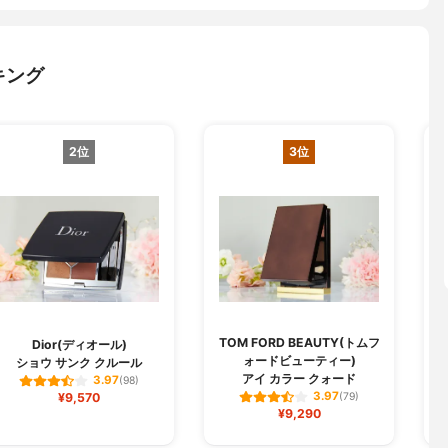
キング
2位
3位
TOM FORD BEAUTY(トムフ
Dior(ディオール)
ォードビューティー)
ショウ サンク クルール
アイ カラー クォード
3.97
(98)
3.97
¥9,570
(79)
¥9,290