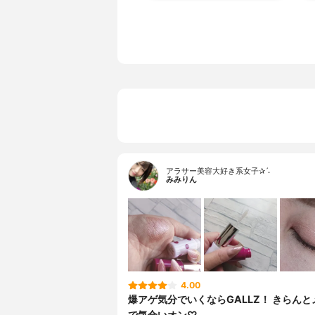
アラサー美容大好き系女子✰ˊ˗
みみりん
4.00
爆アゲ気分でいくならGALLZ！ きらん
で気合いオン♡