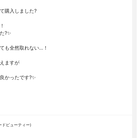
て購入しました?
！
た?✨
ても全然取れない…！
えますが
良かったです?✨
フォードビューティー)