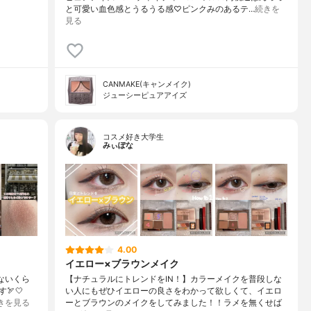
と可愛い血色感とうるうる感♡ピンクみのあるテ…
続きを
見る
CANMAKE(キャンメイク)
ジューシーピュアアイズ
コスメ好き大学生
みぃぽな
4.00
イエロー×ブラウンメイク
ないくら
【ナチュラルにトレンドをIN！】カラーメイクを普段しな
🏹🤍
い人にもぜひイエローの良さをわかって欲しくて、イエロ
きを見る
ーとブラウンのメイクをしてみました！！ラメを無くせば