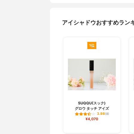
アイシャドウおすすめラン
1位
SUQQU(スック)
グロウ タッチ アイズ
3.98
(8)
¥4,070