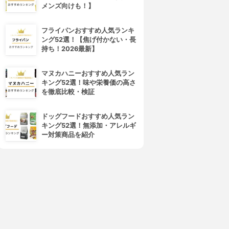
メンズ向けも！】
フライパンおすすめ人気ランキ
ング52選！【焦げ付かない・長
持ち！2026最新】
マヌカハニーおすすめ人気ラン
4位
5位
キング52選！味や栄養価の高さ
を徹底比較・検証
ドッグフードおすすめ人気ラン
キング52選！無添加・アレルギ
ー対策商品を紹介
DECORTÉ(コスメデコルテ)
SUQQU(スック)
アイグロウ ジェム スキンシャ
デザイニング カラー アイズ
ドウ
3.97
(55)
¥7,480
3.97
(72)
¥2,970