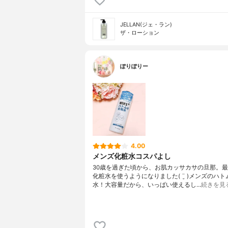
JELLAN(ジェ・ラン)
ザ・ローション
ぽりぽりー
4.00
メンズ化粧水コスパよし
30歳を過ぎた頃から、お肌カッサカサの旦那。 
化粧水を使うようになりました( ¨̮ ) メンズのハ
水！ 大容量だから、いっぱい使えるし…
続きを見