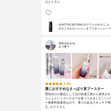
続きを見る
QUATTRO BOTANICO(クワトロボタニコ)
ボタニカルローション & アフターシェーブ
美容大好きOL
ふっきー
5.00
夏におすすめなさっぱり系ブースター
男性向けの製品として北の快適工房から発売され
リシュというブースターを使ってみました✨✨パ
ー無香料無着色なので、香りのあるスキンケア用
な…
続きを見る