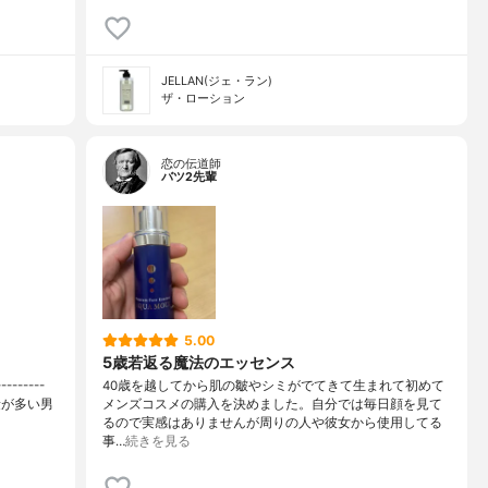
JELLAN(ジェ・ラン)
ザ・ローション
恋の伝道師
バツ2先輩
5.00
5歳若返る魔法のエッセンス
-------
40歳を越してから肌の皺やシミがでてきて生まれて初めて
量が多い男
メンズコスメの購入を決めました。自分では毎日顔を見て
るので実感はありませんが周りの人や彼女から使用してる
事…
続きを見る