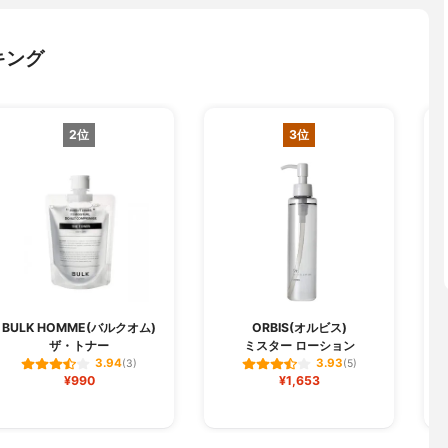
キング
2位
3位
BULK HOMME(バルクオム)
ORBIS(オルビス)
ザ・トナー
ミスター ローション
3.94
3.93
(3)
(5)
¥990
¥1,653