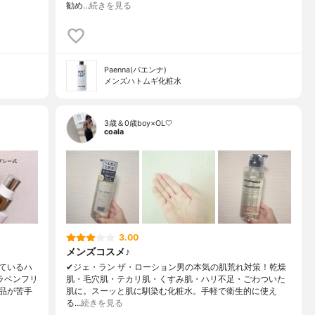
勧め…
続きを見る
Paenna(パエンナ)
メンズハトムギ化粧水
3歳＆0歳boy×OL🤍
coala
3.00
メンズコスメ♪
ているハ
✔︎ジェ・ラン ザ・ローション男の本気の肌荒れ対策！乾燥
ラベンフリ
肌・毛穴肌・テカリ肌・くすみ肌・ハリ不足・ごわついた
品が苦手
肌に。スーッと肌に馴染む化粧水。手軽で衛生的に使え
る…
続きを見る