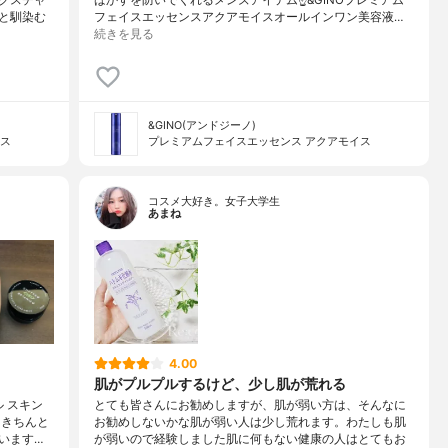
と馴染む
フェイスエッセンスアクアモイスオールインワン美容液…
続きを見る
&GINO(アンドジーノ)
イス
プレミアムフェイスエッセンス アクアモイス
コスメ大好き。女子大学生
あまね
4.00
肌がプルプルするけど、少し肌が荒れる
 スキン
とても皆さんにお勧めしますが、肌が弱い方は、そんなに
もきちんと
お勧めしないかな肌が弱い人は少し荒れます。わたしも肌
います…
が弱いので経験しました肌に何もない健康の人はとてもお