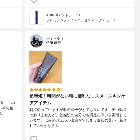
&GINO(アンドジーノ)
プレミアムフェイスエッセンス アクアモイス
バイク乗り
伊藤 欣也
5.00
超時短！時間がない朝に便利なコスメ・スキンケ
アアイテム
最近、この
トムギ化粧
朝夕使っていますが肌の調子がとても良いです。美白効果
る
はありませんが、乾燥肌の自分でも満足な潤いを実感して
います。以前のジェルが出過ぎてしまう形状の蓋が一新さ
れて…
続きを見る