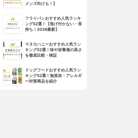
メンズ向けも！】
フライパンおすすめ人気ランキ
ング52選！【焦げ付かない・長
持ち！2026最新】
4位
5位
マヌカハニーおすすめ人気ラン
キング52選！味や栄養価の高さ
を徹底比較・検証
ドッグフードおすすめ人気ラン
キング52選！無添加・アレルギ
ー対策商品を紹介
ZIGEN(ジゲン)
HMENZ(エイチメンズ)
オールインワン フェイスジェ
化粧水
ル
3.88
(1)
¥2,180
3.90
(2)
¥4,400