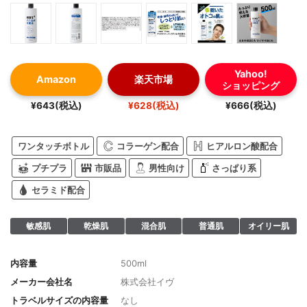
Yahoo!
Amazon
楽天市場
ショッピング
¥643(税込)
¥628(税込)
¥666(税込)
ワンタッチボトル
コラーゲン配合
ヒアルロン酸配合
プチプラ
市販品
男性向け
さっぱり系
セラミド配合
敏感肌
乾燥肌
混合肌
普通肌
オイリー肌
内容量
500ml
メーカー会社名
株式会社イヴ
トラベルサイズの内容量
なし