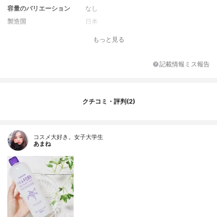
容量のバリエーション
なし
製造国
日本
香り
シトラスの香り
もっと見る
対象年代
10代～
薬用成分
なし
記載情報ミス報告
全成分
水、DPG、BG、グリセリン、ハトムギ種子
エキス、ヒアルロン酸Na、加水分解ヒアル
ロン酸、アセチルヒアルロン酸Na、セラミ
クチコミ・評判(2)
ドAG、セラミドAP、セラミドNG、セラミ
ドNP、セラミドEOP、ダイズ種子エキス、
カキタンニン、加水分解コラーゲン、ラク
トフェリン(牛乳)、グリチルリチン酸2K、
コスメ大好き。女子大学生
ダイズステロール、トレハロース、水添レ
あまね
シチン、PPG-6デシルテトラデセス-30、ク
エン酸、クエン酸Na、乳酸Na、HEDTA-3N
a、エタノール、香料、フェノキシエタノー
ル、メチルパラベン