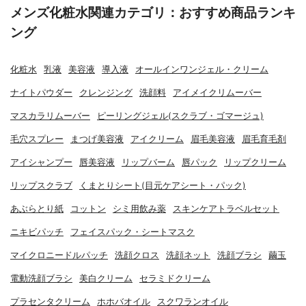
メンズ化粧水関連カテゴリ：おすすめ商品ランキ
ング
化粧水
乳液
美容液
導入液
オールインワンジェル・クリーム
ナイトパウダー
クレンジング
洗顔料
アイメイクリムーバー
マスカラリムーバー
ピーリングジェル(スクラブ・ゴマージュ)
毛穴スプレー
まつげ美容液
アイクリーム
眉毛美容液
眉毛育毛剤
アイシャンプー
唇美容液
リップバーム
唇パック
リップクリーム
リップスクラブ
くまとりシート(目元ケアシート・パック)
あぶらとり紙
コットン
シミ用飲み薬
スキンケアトラベルセット
ニキビパッチ
フェイスパック・シートマスク
マイクロニードルパッチ
洗顔クロス
洗顔ネット
洗顔ブラシ
繭玉
電動洗顔ブラシ
美白クリーム
セラミドクリーム
プラセンタクリーム
ホホバオイル
スクワランオイル