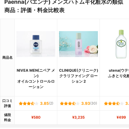
Paenna(パエンナ) メンズハトムギ化粧水の類似
商品：評価・料金比較表
商品名
NIVEA MEN(ニベア メ
CLINIQUE(クリニーク)
utena(ウテ
ン)
クラリファイング ロー
ふきとり化
オイルコントロールロ
ション 2
ーション
口コミ
3.85
(2)
3.93
(30)
3
評価
値段
¥580
¥3,235
¥499
料金