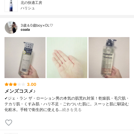
北の快適工房
ハリシュ
3歳＆0歳boy×OL🤍
coala
3.00
メンズコスメ♪
✔︎ジェ・ラン ザ・ローション男の本気の肌荒れ対策！乾燥肌・毛穴肌・
テカリ肌・くすみ肌・ハリ不足・ごわついた肌に。スーッと肌に馴染む
化粧水。手軽で衛生的に使える…
続きを見る