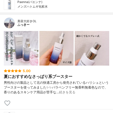
Paenna(パエンナ)
メンズハトムギ化粧水
美容大好きOL
ふっきー
5.00
夏におすすめなさっぱり系ブースター
男性向けの製品として北の快適工房から発売されているハリシュという
ブースターを使ってみました✨✨パラベンフリー無香料無着色なので、
香りのあるスキンケア用品が苦手な…
続きを見る