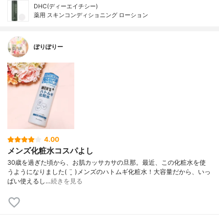
DHC(ディーエイチシー)
薬用 スキンコンディショニング ローション
ぽりぽりー
4.00
メンズ化粧水コスパよし
30歳を過ぎた頃から、お肌カッサカサの旦那。 最近、この化粧水を使
うようになりました( ¨̮ ) メンズのハトムギ化粧水！ 大容量だから、いっ
ぱい使えるし…
続きを見る