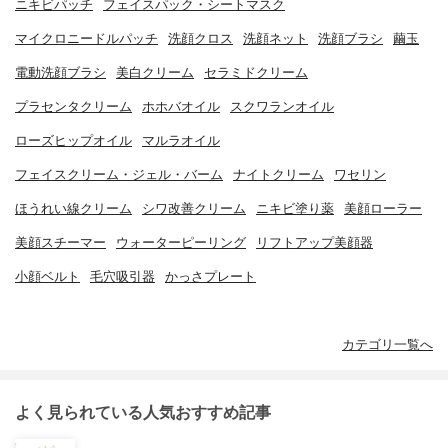
ニキビパッチ
フェイスパック・シートマスク
マイクロニードルパッチ
洗顔クロス
洗顔ネット
洗顔ブラシ
繭玉
電動洗顔ブラシ
美白クリーム
セラミドクリーム
プラセンタクリーム
ホホバオイル
スクワランオイル
ローズヒップオイル
マルラオイル
フェイスクリーム・ジェル・バーム
ナイトクリーム
ワセリン
ほうれい線クリーム
シワ改善クリーム
ニキビ塗り薬
美顔ローラー
美顔スチーマー
ウォーターピーリング
リフトアップ美顔器
小顔ベルト
毛穴吸引器
かっさプレート
カテゴリ一覧へ
よく見られている人気おすすめ記事