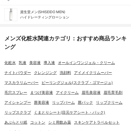
資生堂メン(SHISEIDO MEN)
ハイドレーティングローション
メンズ化粧水関連カテゴリ：おすすめ商品ランキ
ング
化粧水
乳液
美容液
導入液
オールインワンジェル・クリーム
ナイトパウダー
クレンジング
洗顔料
アイメイクリムーバー
マスカラリムーバー
ピーリングジェル(スクラブ・ゴマージュ)
毛穴スプレー
まつげ美容液
アイクリーム
眉毛美容液
眉毛育毛剤
アイシャンプー
唇美容液
リップバーム
唇パック
リップクリーム
リップスクラブ
くまとりシート(目元ケアシート・パック)
あぶらとり紙
コットン
シミ用飲み薬
スキンケアトラベルセット