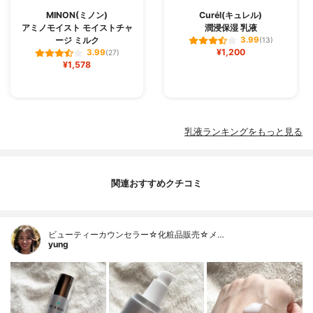
MINON(ミノン)
Curél(キュレル)
アミノモイスト モイストチャ
潤浸保湿 乳液
ージ ミルク
3.99
(13)
¥1,200
3.99
(27)
¥1,578
乳液ランキングをもっと見る
関連おすすめクチコミ
ビューティーカウンセラー☆化粧品販売☆メ…
yung