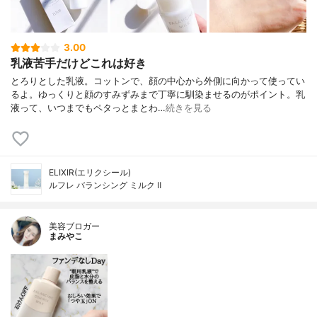
3.00
乳液苦手だけどこれは好き
とろりとした乳液。コットンで、顔の中心から外側に向かって使ってい
るよ。ゆっくりと顔のすみずみまで丁寧に馴染ませるのがポイント。乳
液って、いつまでもペタっとまとわ…
続きを見る
ELIXIR(エリクシール)
ルフレ バランシング ミルク Ⅱ
美容ブロガー
まみやこ