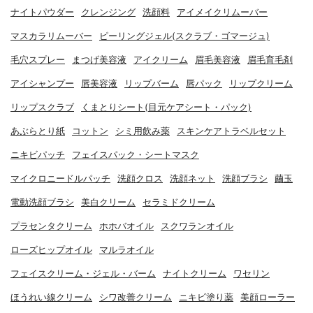
ナイトパウダー
クレンジング
洗顔料
アイメイクリムーバー
マスカラリムーバー
ピーリングジェル(スクラブ・ゴマージュ)
毛穴スプレー
まつげ美容液
アイクリーム
眉毛美容液
眉毛育毛剤
アイシャンプー
唇美容液
リップバーム
唇パック
リップクリーム
リップスクラブ
くまとりシート(目元ケアシート・パック)
あぶらとり紙
コットン
シミ用飲み薬
スキンケアトラベルセット
ニキビパッチ
フェイスパック・シートマスク
マイクロニードルパッチ
洗顔クロス
洗顔ネット
洗顔ブラシ
繭玉
電動洗顔ブラシ
美白クリーム
セラミドクリーム
プラセンタクリーム
ホホバオイル
スクワランオイル
ローズヒップオイル
マルラオイル
フェイスクリーム・ジェル・バーム
ナイトクリーム
ワセリン
ほうれい線クリーム
シワ改善クリーム
ニキビ塗り薬
美顔ローラー