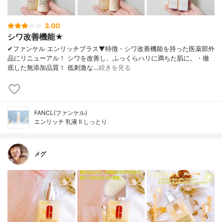
3.00
シワ改善機能★
✔︎ファンケル エンリッチプラス▼特徴・シワ改善機能を持った医薬部外
品にリニューアル！ シワを改善し、ふっくらハリに満ちた肌に。・徹
底した無添加品質！ 低刺激な…
続きを見る
FANCL(ファンケル)
エンリッチ 乳液 II しっとり
メグ