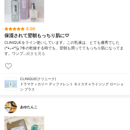
5.00
保湿されて翌朝もっちり肌に♡
CLINIQUEをライン使いしています。この乳液は、とても優秀でした
(*•̀ᴗ•́*)و ̑̑?冬の乾燥する時でも、翌朝も潤っててもっちり肌になってま
す。ワンプ…
続きを見る
CLINIQUE(クリニーク)
ドラマティカリー ディファレント モイスチャライジング ローショ
ン プラス
あゆたんこ