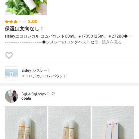
3.00
保湿は文句なし！
sisleyエコロジカル コムパウンド60ml…￥17050125ml…￥27280◆---
--------------------◆シスレーのロングベストセラ…
続きを見る
sisley(シスレー)
エコロジカル コムパウンド
3歳＆0歳boy×OL🤍
coala