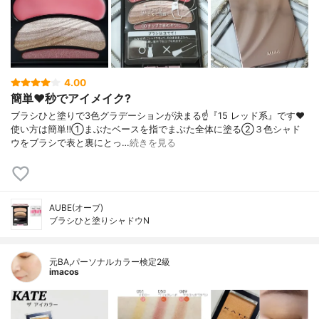
4.00
簡単❤️秒でアイメイク?
ブラシひと塗りで3色グラデーションが決まる☝️『15 レッド系』です❤️
使い方は簡単‼️①まぶたベースを指でまぶた全体に塗る②３色シャド
ウをブラシで表と裏にとっ…
続きを見る
AUBE(オーブ)
ブラシひと塗りシャドウN
元BA,パーソナルカラー検定2級
imacos