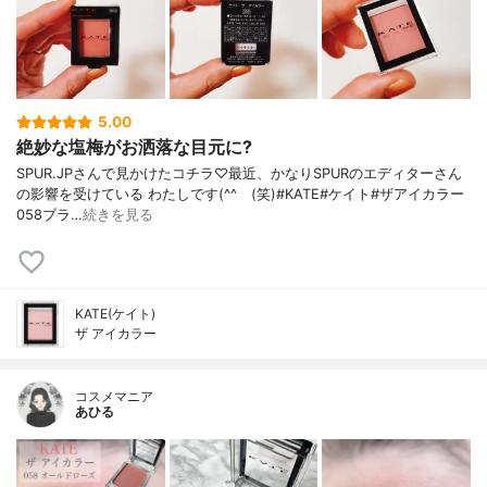
5.00
絶妙な塩梅がお洒落な目元に?
SPUR.JPさんで見かけたコチラ♡最近、かなりSPURのエディターさん
の影響を受けている わたしです(^^ゞ(笑)#KATE#ケイト#ザアイカラー
058ブラ…
続きを見る
KATE(ケイト)
ザ アイカラー
コスメマニア
あひる