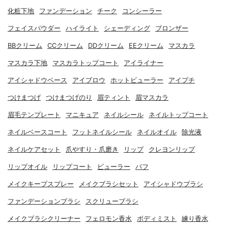
化粧下地
ファンデーション
チーク
コンシーラー
フェイスパウダー
ハイライト
シェーディング
ブロンザー
BBクリーム
CCクリーム
DDクリーム
EEクリーム
マスカラ
マスカラ下地
マスカラトップコート
アイライナー
アイシャドウベース
アイブロウ
ホットビューラー
アイプチ
つけまつげ
つけまつげのり
眉ティント
眉マスカラ
眉毛テンプレート
マニキュア
ネイルシール
ネイルトップコート
ネイルベースコート
フットネイルシール
ネイルオイル
除光液
ネイルケアセット
爪やすり・爪磨き
リップ
クレヨンリップ
リップオイル
リップコート
ビューラー
パフ
メイクキープスプレー
メイクブラシセット
アイシャドウブラシ
ファンデーションブラシ
スクリューブラシ
メイクブラシクリーナー
フェロモン香水
ボディミスト
練り香水