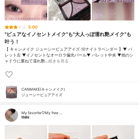
3.00
"ピュアなイノセントメイク"も"大人っぽ濡れ艶メイク"も
叶う！
【 キャンメイク ジューシーピュアアイズ 10ナイトラベンダー 】▼ パ
レット左 ▼イノセントなオーロラ偏光パール▼ パレット中央 ▼他のシ
ャドウに重ねて濡れ艶…
続きを見る
CANMAKE(キャンメイク)
ジューシーピュアアイズ
My favorite♡My free …
thihi