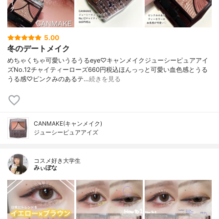
5.00
冬のデートメイク
めちゃくちゃ可愛いうるうるeye♡キャンメイクジューシーピュアアイ
ズNo.12チャイティーローズ660円税込ほんっっと可愛い血色感とうる
うる感♡ピンクみのあるテ…
続きを見る
CANMAKE(キャンメイク)
ジューシーピュアアイズ
コスメ好き大学生
みぃぽな