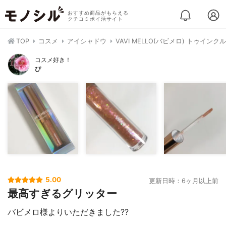
おすすめ商品がもらえる
クチコミポイ活サイト
TOP
コスメ
アイシャドウ
VAVI MELLO(バビメロ) トゥイン
コスメ好き！
ぴ
5.00
更新日時：6ヶ月以上前
最高すぎるグリッター
バビメロ様よりいただきました??