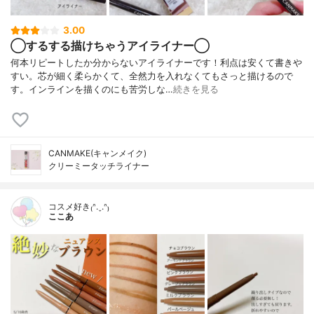
3.00
◯するする描けちゃうアイライナー◯
何本リピートしたか分からないアイライナーです！利点は安くて書きや
すい。芯が細く柔らかくて、全然力を入れなくてもさっと描けるので
す。インラインを描くのにも苦労しな…
続きを見る
CANMAKE(キャンメイク)
クリーミータッチライナー
コスメ好き₍ᐢ.ˬ.ᐢ₎
ここあ