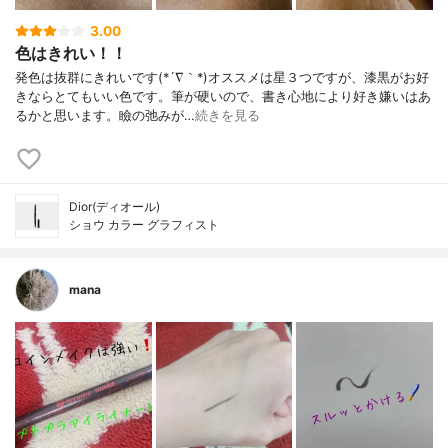
3.00
色はきれい！！
発色は抜群にきれいです(*´∇｀*)オススメは星３つですが、漆黒がお好
きならとてもいい色です。筆が硬いので、書き心地により好き嫌いはあ
るかと思います。瞼の弛みが…
続きを見る
Dior(ディオール)
ショウ カラー グラフィスト
mana