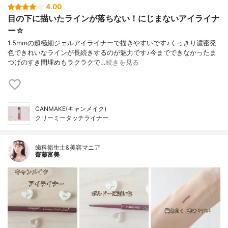
4.00
目の下に描いたラインが落ちない！にじまないアイライナ
ー☆
1.5mmの超極細ジェルアイライナーで描きやすいです♪くっきり濃密発
色できれいなラインが長続きするのが魅力です♪今までできなかったま
つげのすき間埋めもラクラクで…
続きを見る
CANMAKE(キャンメイク)
クリーミータッチライナー
歯科衛生士&美容マニア
齋藤富美