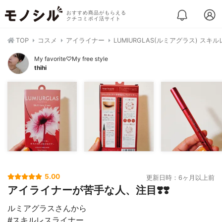
おすすめ商品がもらえる
クチコミポイ活サイト
TOP
コスメ
アイライナー
LUMIURGLAS(ルミアグラス) スキ
My favorite♡My free style
thihi
5.00
更新日時：6ヶ月以上前
アイライナーが苦手な人、注目❣️❣️
ルミアグラスさんから
#スキルレスライナー