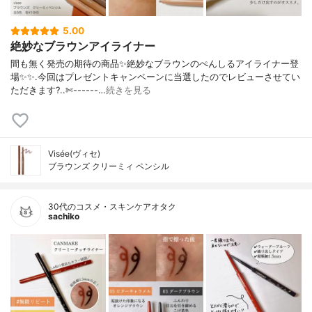
5.00
絶妙なブラウンアイライナー
間も無く発売の期待の商品✨絶妙なブラウンのぺんしるアイライナー登
場✨✨.今回はプレゼントキャンペーンに当選したのでレビューさせてい
ただきます?..✄------…
続きを見る
Visée(ヴィセ)
ブラウンズ クリーミィ ペンシル
30代のコスメ・スキンケアオタク
sachiko