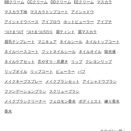
BBクリーム
CCクリーム
DDクリーム
EEクリーム
マスカラ
マスカラ下地
マスカラトップコート
アイシャドウ
アイシャドウベース
アイブロウ
ホットビューラー
アイプチ
つけまつげ
つけまつげのり
眉ティント
眉マスカラ
眉毛テンプレート
マニキュア
ネイルシール
ネイルトップコート
ネイルベースコート
フットネイルシール
ネイルオイル
除光液
ネイルケアセット
爪やすり・爪磨き
リップ
クレヨンリップ
リップオイル
リップコート
ビューラー
パフ
メイクキープスプレー
メイクブラシセット
アイシャドウブラシ
ファンデーションブラシ
スクリューブラシ
メイクブラシクリーナー
フェロモン香水
ボディミスト
練り香水
香水