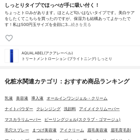
しっとりタイプでほっぺが手に吸い付く！
ちょっとトロみがあります。ほとんど匂いはないタイプです。美白ケア
をしたくてこちらを買ったのですが、保湿力も結構あってよかったで
す！私は500円玉サイズを全顔に3…
続きを見る
AQUALABEL(アクアレーベル)
トリートメントローション (ブライトニング) しっとり
化粧水関連カテゴリ：おすすめ商品ランキング
乳液
美容液
導入液
オールインワンジェル・クリーム
ナイトパウダー
クレンジング
洗顔料
アイメイクリムーバー
マスカラリムーバー
ピーリングジェル(スクラブ・ゴマージュ)
毛穴スプレー
まつげ美容液
アイクリーム
眉毛美容液
眉毛育毛剤