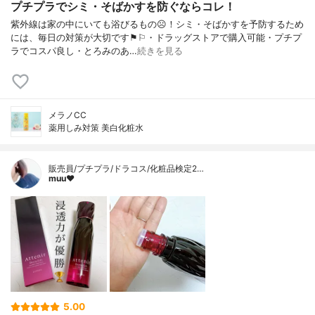
プチプラでシミ・そばかすを防ぐならコレ！
紫外線は家の中にいても浴びるもの☹︎！シミ・そばかすを予防するため
には、毎日の対策が大切です⚑︎⚐︎・ドラッグストアで購入可能・プチプ
ラでコスパ良し・とろみのあ…
続きを見る
メラノCC
薬用しみ対策 美白化粧水
販売員/プチプラ/ドラコス/化粧品検定2…
muu❤︎
5.00