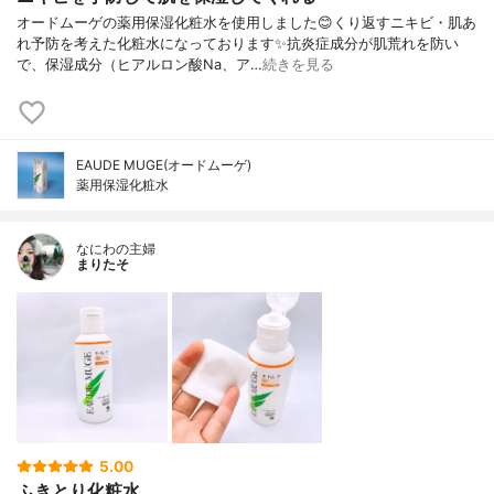
オードムーゲの薬用保湿化粧水を使用しました😊くり返すニキビ・肌あ
れ予防を考えた化粧水になっております✨抗炎症成分が肌荒れを防い
で、保湿成分（ヒアルロン酸Na、ア…
続きを見る
EAUDE MUGE(オードムーゲ)
薬用保湿化粧水
なにわの主婦
まりたそ
5.00
ふきとり化粧水