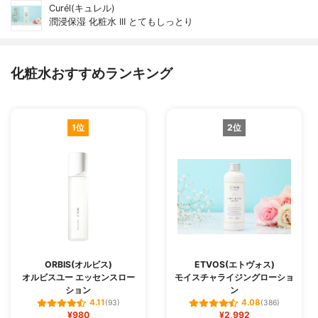
Curél(キュレル)
潤浸保湿 化粧水 III とてもしっとり
化粧水おすすめランキング
1位
2位
ORBIS(オルビス)
ETVOS(エトヴォス)
オルビスユー エッセンスロー
モイスチャライジングローショ
ション
ン
4.11
4.08
(93)
(386)
¥980
¥2,992