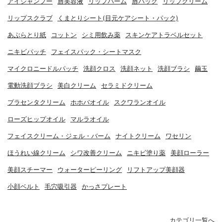
アイシャンプー
唇美容液
リップバーム
唇パック
リップクリーム
リップスクラブ
くまとりシート(目元ケアシート・パック)
あぶらとり紙
コットン
シミ用飲み薬
スキンケアトラベルセット
ニキビパッチ
フェイスパック・シートマスク
マイクロニードルパッチ
洗顔クロス
洗顔ネット
洗顔ブラシ
繭玉
電動洗顔ブラシ
美白クリーム
セラミドクリーム
プラセンタクリーム
ホホバオイル
スクワランオイル
ローズヒップオイル
マルラオイル
フェイスクリーム・ジェル・バーム
ナイトクリーム
ワセリン
ほうれい線クリーム
シワ改善クリーム
ニキビ塗り薬
美顔ローラー
美顔スチーマー
ウォーターピーリング
リフトアップ美顔器
小顔ベルト
毛穴吸引器
かっさプレート
カテゴリ一覧へ