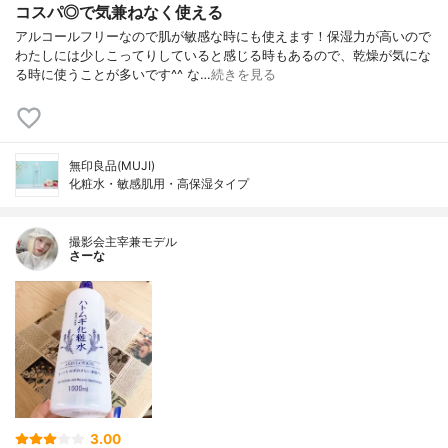
コスパ◎で気兼ねなく使える
アルコールフリーなので肌が敏感な時にも使えます！保湿力が高いので
わたしには少しこってりしていると感じる時もあるので、乾燥が気にな
る時に使うことが多いです^^ な…
続きを見る
無印良品(MUJI)
化粧水・敏感肌用・高保湿タイプ
撮影会主宰兼モデル
さーな
3.00