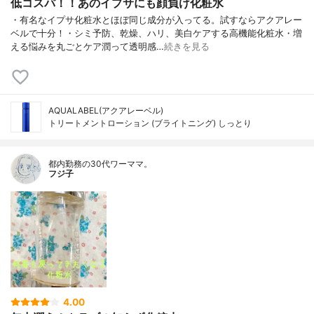
低コスパ！！あのイプサにも顔負け化粧水
・有名なイプサ化粧水とほぼ同じ成分が入ってる。試すならアクアレー
ベルで十分！・シミ予防、乾燥、ハリ、美白ケアする高機能化粧水・増
える悩みを丸ごとケア潤って透明感…
続きを見る
AQUALABEL(アクアレーベル)
トリートメントローション (ブライトニング) しっとり
都内勤務の30代ワーママ。
フジ子
4.00