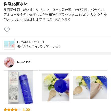
保湿化粧水✨
界面活性剤、鉱物油、シリコン、タール系色素、合成香料、パラベン、
アルコール不使用保湿しながら植物性プラセンタエキスがハリとツヤを
与えしっとりと浸透します☺︎ほの…
続きを見る
ETVOS(エトヴォス)
モイスチャライジングローション
lacm1114
4.00