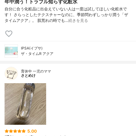
年中潤う！トラブル知らず化粧水
自分に合う化粧品に出会えていない人は一度は試してほしい化粧水で
す！ さらっとしたテクスチャーなのに、季節問わずしっかり潤う「ザ
タイムアクア」。 肌荒れの時でも…
続きを見る
IPSA(イプサ)
ザ・タイムR アクア
育休中 一児のママ
さとめけ
5.00