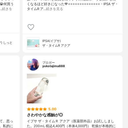
😭何買う
くなるほど好きになった💙⭐️⭐️⭐️⭐️⭐️⭐️⭐️⭐️⭐️⭐️⭐️⭐️⭐️⭐️・IPSA ザ・
…
続きを
タイムR ア…
続きを見る
IPSA(イプサ)
) しっと
ザ・タイムR アクア
ブロガー
yukotajima888
5.00
さわやかな感触が◎
て、思っ
イプサ ザ・タイムＲ アクア（医薬部外品）お試ししまし
、私的に
た。200ｍL 税込4,400円（本体4,000円） 乾燥が本格的に