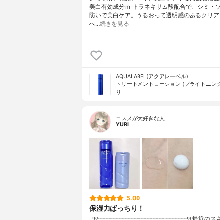
美白有効成分ｍ‐トラネキサム酸配合で、シミ・
防いで美白ケア。うるおって透明感のあるクリア
へ…
続きを見る
AQUALABEL(アクアレーベル)
トリートメントローション (ブライトニング
り
コスメが大好きな人
YURI
5.00
保湿力ばっちり！
..୨୧┈┈┈┈┈┈┈┈┈┈┈┈┈┈┈୨୧最近のス