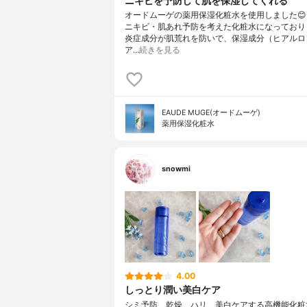
ニキビを予防して肌を保湿してくれる
オードムーゲの薬用保湿化粧水を使用しました
ニキビ・肌あれ予防を考えた化粧水になっており
炎症成分が肌荒れを防いで、保湿成分（ヒアルロ
ア…
続きを見る
EAUDE MUGE(オードムーゲ)
薬用保湿化粧水
snowmi
4.00
しっとり潤い美白ケア
シミ予防、乾燥、ハリ、美白ケアする高機能化粧