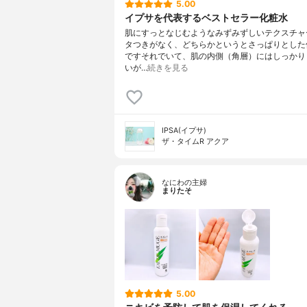
5.00
イプサを代表するベストセラー化粧水
肌にすっとなじむようなみずみずしいテクスチャ
タつきがなく、どちらかというとさっぱりとした
ですそれでいて、肌の内側（角層）にはしっかり
いが…
続きを見る
IPSA(イプサ)
ザ・タイムR アクア
なにわの主婦
まりたそ
5.00