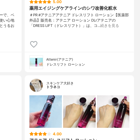
5.00
薬用エイジングケアラインのシワ改善化粧水
ーで、ベ
＃PR #アテニアアテニア ドレスリフト ローション【医薬部
使い心地
外品】販売名：アテニア ローション DLrアテニアの
とうるお
「DRESS LIFT（ドレスリフト）」は、コ…
続きを見る
Attenir(アテニア)
ドレスリフト ローション
スキンケア大好き
トラネコ
4.00