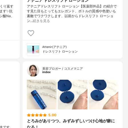
アテニア ドレスリフト ローション
くり返す
アテニアドレスリフト ローション【医薬部外品】の紹介で
ます✨抗
す見た目もとってもエレガント、ボトルの質感や色使いも
ン酸Na、
素敵でワクワクします、以前からドレスリフト ローショ
ン…
続きを見る
Attenir(アテニア)
ドレスリフト ローション
美容ブロガー / コスメマニア
index
5.00
とろみがありつつ、みずみずしいつけ心地が癖に
なる！
水です。