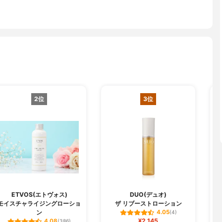
2位
3位
ETVOS(エトヴォス)
DUO(デュオ)
モイスチャライジングローショ
ザ リブーストローション
ン
4.05
(4)
¥2,145
4.08
(386)