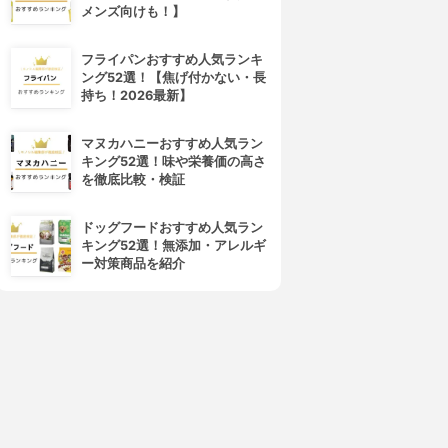
メンズ向けも！】
フライパンおすすめ人気ランキ
ング52選！【焦げ付かない・長
持ち！2026最新】
マヌカハニーおすすめ人気ラン
キング52選！味や栄養価の高さ
を徹底比較・検証
4位
5位
ドッグフードおすすめ人気ラン
キング52選！無添加・アレルギ
ー対策商品を紹介
d program(d プログラム)
ALBION(アルビオン)
バイタライジング＆クリア ロ
フローラドリップ
ーション EX
3.99
(30)
¥6,545
4.01
(1)