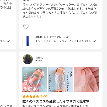
ソバカスを
清々しいアクアレーベルのブルーカラー。みずみずしい波
で弾む肌
紋のようなデザインの容量200ｍｌ化粧水です。ぽたぽた
っと雫のように落ちるとろみ液ながらも、みずみずしい質
感…
続きを見る
AQUALABEL(アクアレーベル)
) しっと
トリートメントローション (ブライトニング) しっと
り
社会人
yuna
5.00
数々のベスコスを受賞したイプサの化粧水💙
キンケア💙
数々のベスコスを受賞したイプサの化粧水👑リピ買いした