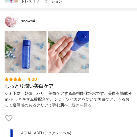
ドレスリフト ローション
snowmi
4.00
しっとり潤い美白ケア
シミ予防、乾燥、ハリ、美白ケアする高機能化粧水です。美白有効成分
ｍ‐トラネキサム酸配合で、シミ・ソバカスを防いで美白ケア。うるお
って透明感のあるクリアで弾む肌へ…
続きを見る
AQUALABEL(アクアレーベル)