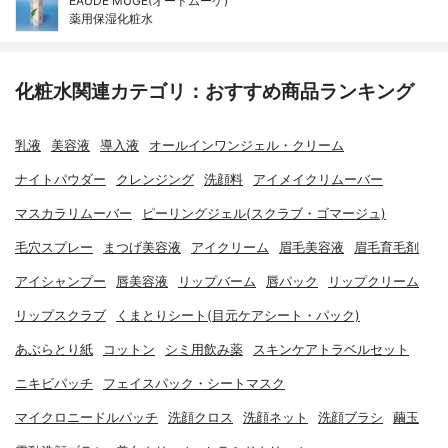
EAUDE MUGE(オードムーゲ)
薬用保湿化粧水
化粧水関連カテゴリ：おすすめ商品ランキング
乳液
美容液
導入液
オールインワンジェル・クリーム
ナイトパウダー
クレンジング
洗顔料
アイメイクリムーバー
マスカラリムーバー
ピーリングジェル(スクラブ・ゴマージュ)
毛穴スプレー
まつげ美容液
アイクリーム
眉毛美容液
眉毛育毛剤
アイシャンプー
唇美容液
リップバーム
唇パック
リップクリーム
リップスクラブ
くまとりシート(目元ケアシート・パック)
あぶらとり紙
コットン
シミ用飲み薬
スキンケアトラベルセット
ニキビパッチ
フェイスパック・シートマスク
マイクロニードルパッチ
洗顔クロス
洗顔ネット
洗顔ブラシ
繭玉