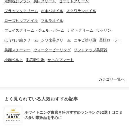
電動洗顔ブラシ
美白クリーム
セラミドクリーム
プラセンタクリーム
ホホバオイル
スクワランオイル
ローズヒップオイル
マルラオイル
フェイスクリーム・ジェル・バーム
ナイトクリーム
ワセリン
ほうれい線クリーム
シワ改善クリーム
ニキビ塗り薬
美顔ローラー
美顔スチーマー
ウォーターピーリング
リフトアップ美顔器
小顔ベルト
毛穴吸引器
かっさプレート
カテゴリ一覧へ
よく見られている人気おすすめ記事
ホワイトニング歯磨き粉おすすめランキング52選！口コミ
の多い市販品を中心に