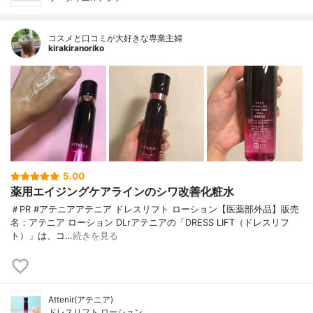
コスメと口コミが大好きな専業主婦
kirakiranoriko
5.00
薬用エイジングケアラインのシワ改善化粧水
＃PR #アテニアアテニア ドレスリフト ローション【医薬部外品】販売
名：アテニア ローション DLrアテニアの「DRESS LIFT（ドレスリフ
ト）」は、コ…
続きを見る
Attenir(アテニア)
ドレスリフト ローション