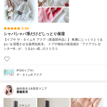
5.00
シャバシャバ系だけどしっとり保湿
【イプサ ザ・タイムＲ アクア（医薬部外品）】 角層にじっくりとうる
おいを浸透させる薬用化粧水。 イプサ独自の保湿成分「アクアプレゼ
ンターIII」が、うるおい成…
続きを見る
IPSA(イプサ)
ザ・タイムR アクア
歯科衛生士&美容マニア
齋藤富美