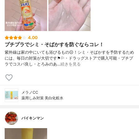
4.00
プチプラでシミ・そばかすを防ぐならコレ！
紫外線は家の中にいても浴びるもの☹︎！シミ・そばかすを予防するため
には、毎日の対策が大切です⚑︎⚐︎・ドラッグストアで購入可能・プチプ
ラでコスパ良し・とろみのあ…
続きを見る
メラノCC
薬用しみ対策 美白化粧水
バイキンマン