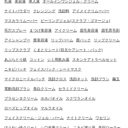
乳液
美容液
導入液
オールインワンジェル・クリーム
ナイトパウダー
クレンジング
洗顔料
アイメイクリムーバー
マスカラリムーバー
ピーリングジェル(スクラブ・ゴマージュ)
毛穴スプレー
まつげ美容液
アイクリーム
眉毛美容液
眉毛育毛剤
アイシャンプー
唇美容液
リップバーム
唇パック
リップクリーム
リップスクラブ
くまとりシート(目元ケアシート・パック)
あぶらとり紙
コットン
シミ用飲み薬
スキンケアトラベルセット
ニキビパッチ
フェイスパック・シートマスク
マイクロニードルパッチ
洗顔クロス
洗顔ネット
洗顔ブラシ
繭玉
電動洗顔ブラシ
美白クリーム
セラミドクリーム
プラセンタクリーム
ホホバオイル
スクワランオイル
ローズヒップオイル
マルラオイル
フェイスクリーム・ジェル・バーム
ナイトクリーム
ワセリン
ほうれい線クリーム
シワ改善クリーム
ニキビ塗り薬
美顔ローラー