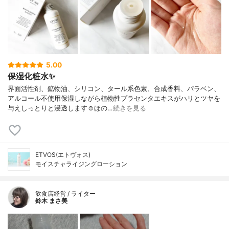
5.00
保湿化粧水✨
界面活性剤、鉱物油、シリコン、タール系色素、合成香料、パラベン、
アルコール不使用保湿しながら植物性プラセンタエキスがハリとツヤを
与えしっとりと浸透します☺︎ほの…
続きを見る
ETVOS(エトヴォス)
モイスチャライジングローション
飲食店経営 / ライター
鈴木 まさ美