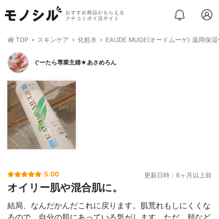
おすすめ商品がもらえる
クチコミポイ活サイト
TOP
スキンケア
化粧水
EAUDE MUGE(オードムーゲ) 薬用保
ぐーたら専業主婦★あさめろん
5.00
更新日時：6ヶ月以上前
オイリー肌や混合肌に。
結局、なんだかんだこれに戻ります。肌荒れもしにくくな
るので、自分の肌にあっている気がします。ただ、頬など