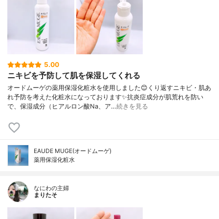
5.00
ニキビを予防して肌を保湿してくれる
オードムーゲの薬用保湿化粧水を使用しました😊くり返すニキビ・肌あ
れ予防を考えた化粧水になっております✨抗炎症成分が肌荒れを防い
で、保湿成分（ヒアルロン酸Na、ア…
続きを見る
EAUDE MUGE(オードムーゲ)
薬用保湿化粧水
なにわの主婦
まりたそ