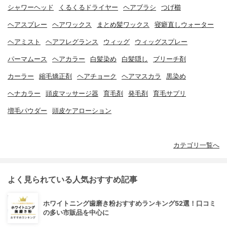
シャワーヘッド
くるくるドライヤー
ヘアブラシ
つげ櫛
ヘアスプレー
ヘアワックス
まとめ髪ワックス
寝癖直しウォーター
ヘアミスト
ヘアフレグランス
ウィッグ
ウィッグスプレー
パーマムース
ヘアカラー
白髪染め
白髪隠し
ブリーチ剤
カーラー
縮毛矯正剤
ヘアチョーク
ヘアマスカラ
黒染め
ヘナカラー
頭皮マッサージ器
育毛剤
発毛剤
育毛サプリ
増毛パウダー
頭皮ケアローション
カテゴリ一覧へ
よく見られている人気おすすめ記事
ホワイトニング歯磨き粉おすすめランキング52選！口コミ
の多い市販品を中心に