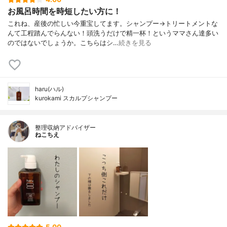
お風呂時間を時短したい方に！
これね、産後の忙しい今重宝してます。シャンプー→トリートメントな
んて工程踏んでらんない！頭洗うだけで精一杯！というママさん達多い
のではないでしょうか。こちらはシ…
続きを見る
haru(ハル)
kurokami スカルプシャンプー
整理収納アドバイザー
ねこちえ