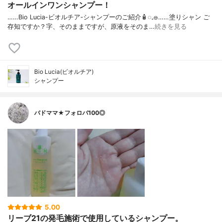
オールインワンシャンプー！
……⁡Bio Lucia⁡⁡-ビオルチア-⁡⁡シャンプー⁡⁡のご紹介🧴‎◌𓈒𓐍⁡……⁡⁡⁡⁡塗りシャン ご
存知ですか？⁡⁡⁡⁡字、そのままですが、⁡原液をそのま…
続きを見る
Bio Lucia(ビオルチア)
シャンプー
バドママ★フォロバ100◎
5.00
リーブ21の発毛施術で使用しているシャンプー。