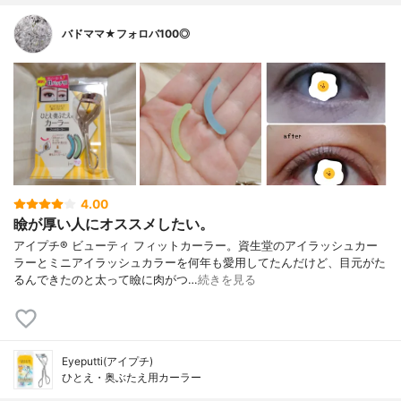
バドママ★フォロバ100◎
4.00
瞼が厚い人にオススメしたい。
アイプチ® ビューティ フィットカーラー。資生堂のアイラッシュカー
ラーとミニアイラッシュカラーを何年も愛用してたんだけど、目元がた
るんできたのと太って瞼に肉がつ…
続きを見る
Eyeputti(アイプチ)
ひとえ・奥ぶたえ用カーラー