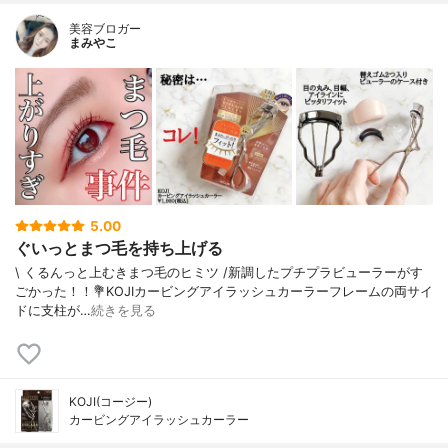
美容ブロガー
まみやこ
5.00
ぐいっとまつ毛を持ち上げる
\ くるんっと上むきまつ毛のヒミツ /⁡新調したプチプラビューラーがす
ごかった！！⁡⁡⁡💐KOJIカービングアイラッシュカーラー⁡⁡⁡フレームの両サイ
ドに支柱が…
続きを見る
KOJI(コージー)
カービングアイラッシュカーラー