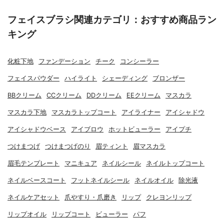
フェイスブラシ関連カテゴリ：おすすめ商品ラン
キング
化粧下地
ファンデーション
チーク
コンシーラー
フェイスパウダー
ハイライト
シェーディング
ブロンザー
BBクリーム
CCクリーム
DDクリーム
EEクリーム
マスカラ
マスカラ下地
マスカラトップコート
アイライナー
アイシャドウ
アイシャドウベース
アイブロウ
ホットビューラー
アイプチ
つけまつげ
つけまつげのり
眉ティント
眉マスカラ
眉毛テンプレート
マニキュア
ネイルシール
ネイルトップコート
ネイルベースコート
フットネイルシール
ネイルオイル
除光液
ネイルケアセット
爪やすり・爪磨き
リップ
クレヨンリップ
リップオイル
リップコート
ビューラー
パフ