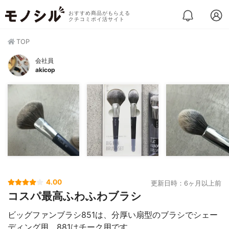
おすすめ商品がもらえる
クチコミポイ活サイト
TOP
会社員
akicop
4.00
更新日時：6ヶ月以上前
コスパ最高ふわふわブラシ
ビッグファンブラシ851は、分厚い扇型のブラシでシェー
ディング用、881はチーク用です。