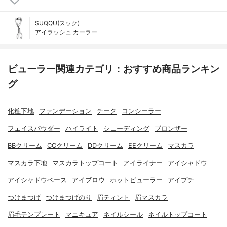
SUQQU(スック)
アイラッシュ カーラー
ビューラー関連カテゴリ：おすすめ商品ランキン
グ
化粧下地
ファンデーション
チーク
コンシーラー
フェイスパウダー
ハイライト
シェーディング
ブロンザー
BBクリーム
CCクリーム
DDクリーム
EEクリーム
マスカラ
マスカラ下地
マスカラトップコート
アイライナー
アイシャドウ
アイシャドウベース
アイブロウ
ホットビューラー
アイプチ
つけまつげ
つけまつげのり
眉ティント
眉マスカラ
眉毛テンプレート
マニキュア
ネイルシール
ネイルトップコート