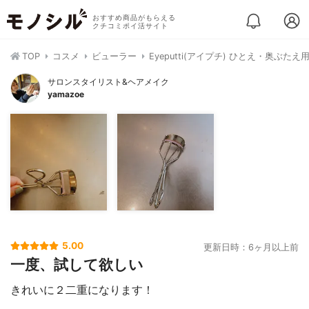
おすすめ商品がもらえる
クチコミポイ活サイト
TOP
コスメ
ビューラー
Eyeputti(アイプチ) ひとえ・奥ぶた
サロンスタイリスト&ヘアメイク
yamazoe
5.00
更新日時：6ヶ月以上前
一度、試して欲しい
きれいに２二重になります！