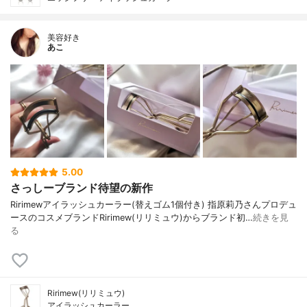
美容好き
あこ
5.00
さっしーブランド待望の新作
⁡Ririmew⁡⁡アイラッシュカーラー⁡⁡⁡(替えゴム1個付き) ⁡⁡⁡⁡⁡指原莉乃さんプロデュ
ースのコスメブランドRirimew(リリミュウ)からブランド初…
続きを見
る
Ririmew(リリミュウ)
アイラッシュカーラー