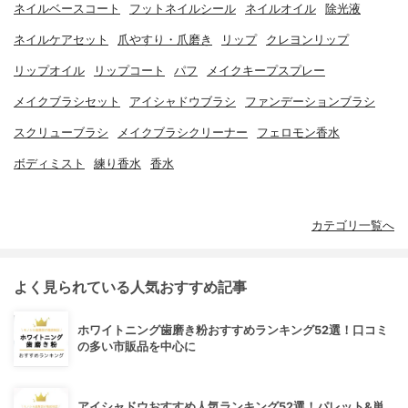
ネイルベースコート
フットネイルシール
ネイルオイル
除光液
ネイルケアセット
爪やすり・爪磨き
リップ
クレヨンリップ
リップオイル
リップコート
パフ
メイクキープスプレー
メイクブラシセット
アイシャドウブラシ
ファンデーションブラシ
スクリューブラシ
メイクブラシクリーナー
フェロモン香水
ボディミスト
練り香水
香水
カテゴリ一覧へ
よく見られている人気おすすめ記事
ホワイトニング歯磨き粉おすすめランキング52選！口コミ
の多い市販品を中心に
アイシャドウおすすめ人気ランキング52選！パレット&単