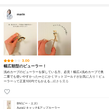
marin
3.00
幅広朝型のビューラー！
浅めカーブのビューラーを探している方、必見！幅広×浅めカーブで奥
二重でも使いやすかった👀とにかくマットゴールドがお気に入り！ビュ
ーラーって正直100均でもかえる…
続きを見る
BN(ビー・エヌ)
AuraU キャッチ&アップカーラー