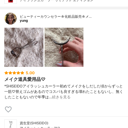
ビューティーカウンセラー☆化粧品販売☆メ…
yung
5.00
メイク道具愛用品♡
*SHISEIDOアイラッシュカーラー初めてメイクをしだした頃からずっと
一筋♡替えゴムがあるのでコスパも良すぎる壊れたこともないし、無く
したこともないので年季は…
続きを見る
資生堂(SHISEIDO)