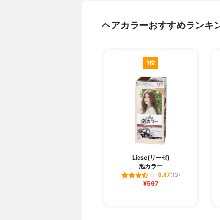
ヘアカラーおすすめランキ
1位
Liese(リーゼ)
泡カラー
3.87
(13)
¥597