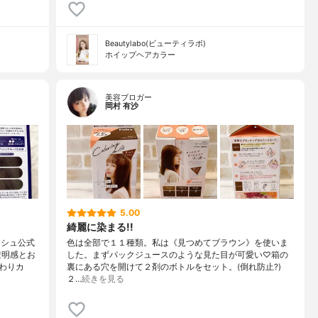
Beautylabo(ビューティラボ)
ホイップヘアカラー
美容ブロガー
岡村 有沙
5.00
綺麗に染まる!!
ッシュ公式
色は全部で１１種類。私は《見つめてブラウン》を使いま
透明感とお
した。まずパックジュースのような見た目が可愛い♡箱の
わりカ
裏にある穴を開けて２剤のボトルをセット。(倒れ防止?)
２…
続きを見る