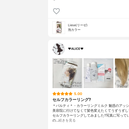
Liese(リーゼ)
泡カラー
♥ALICE♥
5.00
セルフカラーリング?
＊パルティ＊・カラーリングミルク 魅惑のアッ
美容院に行けてなくて髪色変えたくてうずうずし
セルフカラーリングしてみました?写真に写って
の…
続きを見る