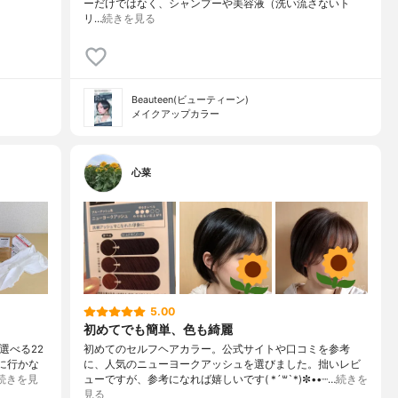
ーだけではなく、シャンプーや美容液（洗い流さないト
リ…
続きを見る
Beauteen(ビューティーン)
メイクアップカラー
心菜
5.00
初めてでも簡単、色も綺麗
〜選べる22
初めてのセルフヘアカラー。公式サイトや口コミを参考
に行かな
に、人気のニューヨークアッシュを選びました。拙いレビ
続きを見
ューですが、参考になれば嬉しいです( *´꒳`*)✼••┈…
続きを
見る