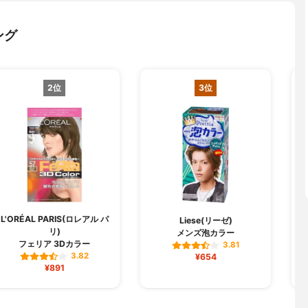
ング
2位
3位
L'ORÉAL PARIS(ロレアル パ
Liese(リーゼ)
リ)
メンズ泡カラー
フェリア 3Dカラー
3.81
3.82
¥654
¥891