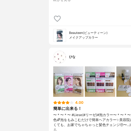
Beauteen(ビューティーン)
メイクアップカラー
ひな
4.00
簡単に出来る！
〜＊〜＊〜 #Liese(#リーゼ)#泡カラー〜＊〜＊
色🌈泡をもみこむだけで簡単ヘアカラー✨美容院
くても、お家でちゃちゃっと髪色チェンジ🥺〜…
る