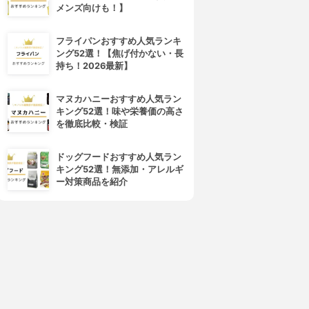
メンズ向けも！】
フライパンおすすめ人気ランキ
ング52選！【焦げ付かない・長
持ち！2026最新】
4位
5位
マヌカハニーおすすめ人気ラン
キング52選！味や栄養価の高さ
を徹底比較・検証
ドッグフードおすすめ人気ラン
キング52選！無添加・アレルギ
ー対策商品を紹介
LUCIDO-L(ルシードエル)
Beautylabo(ビューティラボ)
ミルクジャム ヘアカラー
ホイップヘアカラー
3.79
3.75
(3)
(7)
¥453
¥591