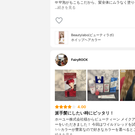
🫶💜⁡泡がもこもこだから、髪全体にムラなく塗
…
続きを見る
Beautylabo(ビューティラボ)
ホイップヘアカラー
FairyROCK
4.00
派手髪にしたい時にピッタリ！
ホーユー株式会社様からビューティーン メイク
ーをいただきました！ 今回はワイルドレッドを
✨✨カラーが豊富なので好きなカラーを選べると
続きを見る