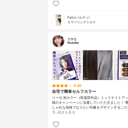
Palty(パルティ)
カラーリングミルク
大学生
Suzuka
4.00
自宅で簡単セルフカラー
リーゼ 泡カラー（医薬部外品）ミッドナイトア
様のキャンペーンに当選していただきました！“
しゃれな色味でなりたい印象をデザインするこだ
ラ…
続きを見る