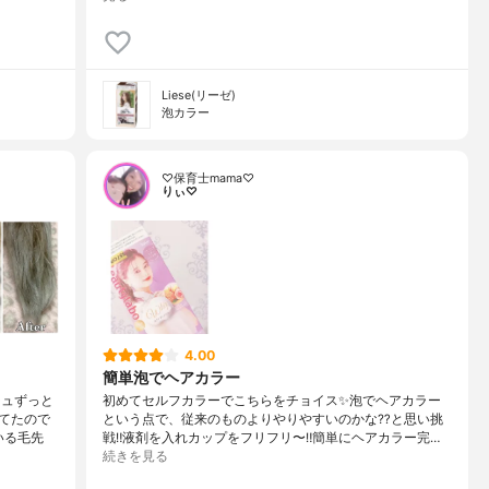
Liese(リーゼ)
泡カラー
♡保育士mama♡
りぃ♡
4.00
簡単泡でヘアカラー
シュずっと
初めてセルフカラーでこちらをチョイス✨泡でヘアカラー
てたので
という点で、従来のものよりやりやすいのかな⁇と思い挑
いる毛先
戦‼︎液剤を入れカップをフリフリ〜‼︎簡単にヘアカラー完…
続きを見る