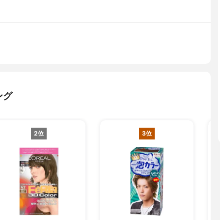
ング
2位
3位