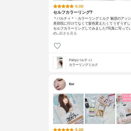
5.00
セルフカラーリング?
＊パルティ＊・カラーリングミルク 魅惑のアッ
美容院に行けてなくて髪色変えたくてうずうずし
セルフカラーリングしてみました?写真に写って
の…
続きを見る
Palty(パルティ)
カラーリングミルク
Kor
5.00