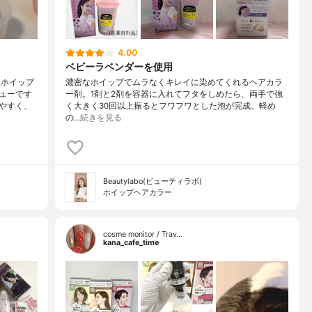
4.00
ベビーラベンダーを使用
 ホイップ
濃密なホイップでムラなくキレイに染めてくれるヘアカラ
ューです
ー剤。1剤と2剤を容器に入れてフタをしめたら、両手で強
りやすく、
く大きく30回以上振るとフワフワとした泡が完成。軽め
の…
続きを見る
Beautylabo(ビューティラボ)
ホイップヘアカラー
cosme monitor / Trav…
kana_cafe_time