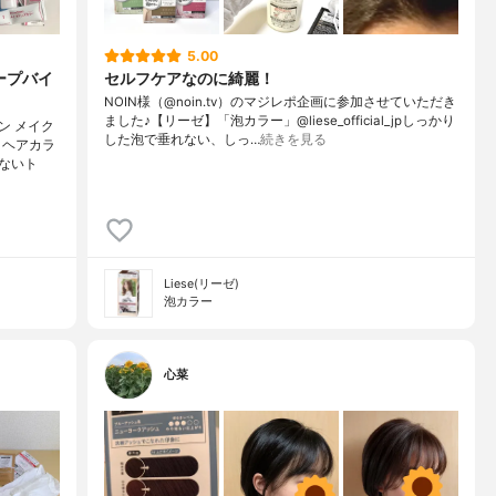
5.00
ープバイ
セルフケアなのに綺麗！
NOIN様（@noin.tv）のマジレポ企画に参加させていただき
ました♪【リーゼ】「泡カラー」@liese_official_jpしっかり
ン メイク
した泡で垂れない、しっ…
続きを見る
トヘアカラ
ないト
Liese(リーゼ)
泡カラー
心菜