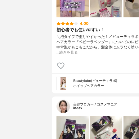
4.00
初心者でも使いやすい！
＼泡タイプで塗りやすかった！／ビューティラボ
ヘアカラー『ベビーラベンダー』についてのレビ
🫶💜⁡泡がもこもこだから、髪全体にムラなく塗
…
続きを見る
Beautylabo(ビューティラボ)
ホイップヘアカラー
美容ブロガー / コスメマニア
index