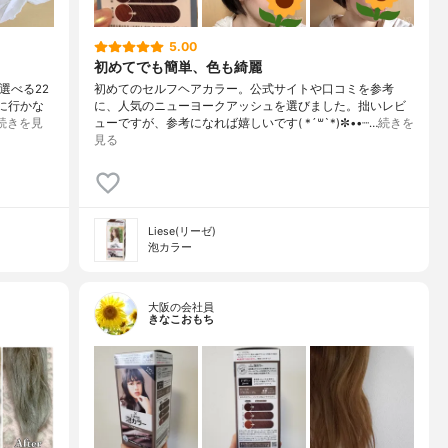
5.00
初めてでも簡単、色も綺麗
〜選べる22
初めてのセルフヘアカラー。公式サイトや口コミを参考
に行かな
に、人気のニューヨークアッシュを選びました。拙いレビ
続きを見
ューですが、参考になれば嬉しいです( *´꒳`*)✼••┈…
続きを
見る
Liese(リーゼ)
泡カラー
大阪の会社員
きなこおもち