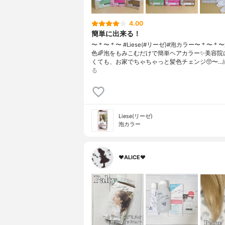
4.00
簡単に出来る！
〜＊〜＊〜 #Liese(#リーゼ)#泡カラー〜＊〜＊
色🌈泡をもみこむだけで簡単ヘアカラー✨美容院
くても、お家でちゃちゃっと髪色チェンジ🥺〜…
る
Liese(リーゼ)
泡カラー
♥ALICE♥