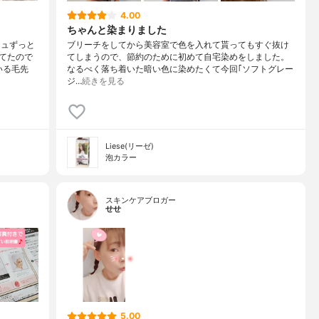
4.00
ちゃんと染まりました
シュずっと
ブリーチをしてから美容室で色を入れて貰ってもすぐ抜け
てたので
てしまうので、節約のために初めて自宅染めをしました。
いる毛先
なるべく落ち着いた暗い色に染めたくて今回｢ソフトグレー
ジ…
続きを見る
Liese(リーゼ)
泡カラー
スキンケアブロガー
せせ
5.00