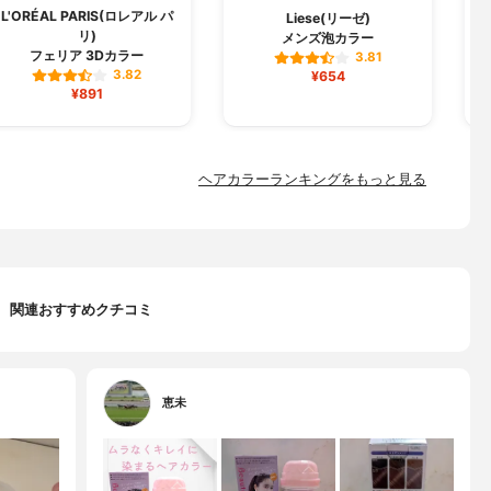
L'ORÉAL PARIS(ロレアル パ
Liese(リーゼ)
リ)
メンズ泡カラー
フェリア 3Dカラー
3.81
3.82
¥654
¥891
ヘアカラーランキングをもっと見る
関連おすすめクチコミ
恵未