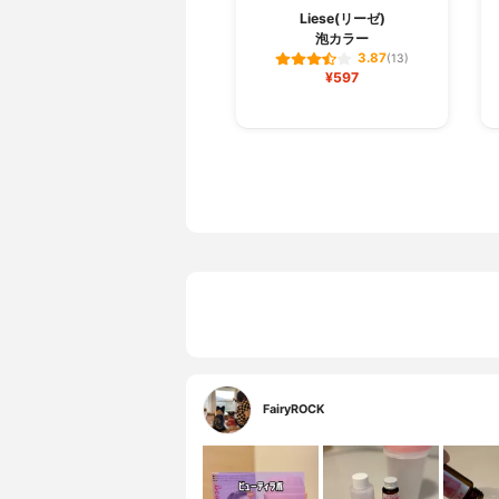
Liese(リーゼ)
泡カラー
3.87
(13)
¥597
FairyROCK