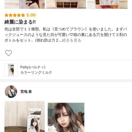
5.00
綺麗に染まる!!
色は全部で１１種類。私は《見つめてブラウン》を使いました。まずパ
ックジュースのような見た目が可愛い♡箱の裏にある穴を開けて２剤の
ボトルをセット。(倒れ防止?)２…
続きを見る
Palty(パルティ)
カラーリングミルク
宮地 泉