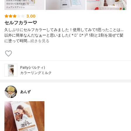
3.00
セルフカラー♡
久しぶりにセルフカラーしてみました！使用してみて‼️思ったことは…
以外に簡単なんだなぁーと思いました( * ॑˘ ॑* )⁾⁾ 1剤と2剤を混ぜて髪
に塗って時間…
続きを見る
Palty(パルティ)
カラーリングミルク
あんず