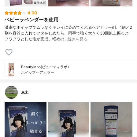
4.00
ベビーラベンダーを使用
濃密なホイップでムラなくキレイに染めてくれるヘアカラー剤。1剤と2
剤を容器に入れてフタをしめたら、両手で強く大きく30回以上振ると
フワフワとした泡が完成。軽めの…
続きを見る
Beautylabo(ビューティラボ)
ホイップヘアカラー
恵未