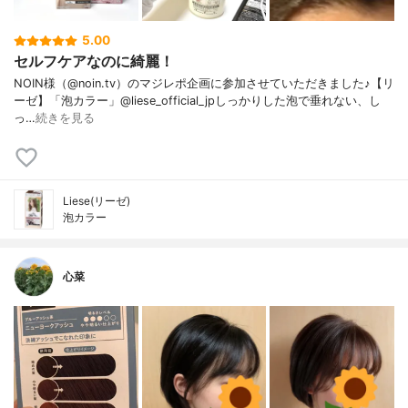
5.00
セルフケアなのに綺麗！
NOIN様（@noin.tv）のマジレポ企画に参加させていただきました♪【リ
ーゼ】「泡カラー」@liese_official_jpしっかりした泡で垂れない、し
っ…
続きを見る
Liese(リーゼ)
泡カラー
心菜