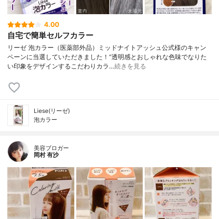
4.00
自宅で簡単セルフカラー
リーゼ 泡カラー（医薬部外品）ミッドナイトアッシュ公式様のキャン
ペーンに当選していただきました！“透明感とおしゃれな色味でなりた
い印象をデザインするこだわりカラ…
続きを見る
Liese(リーゼ)
泡カラー
美容ブロガー
岡村 有沙