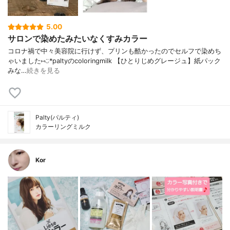
5.00
サロンで染めたみたいなくすみカラー
コロナ禍で中々美容院に行けず、プリンも酷かったのでセルフで染めち
ゃいました⑅︎◡̈︎*paltyのcoloringmilk 【ひとりじめグレージュ】紙パック
みな…
続きを見る
Palty(パルティ)
カラーリングミルク
Kor