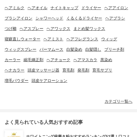
ヘアミルク
ヘアオイル
ナイトキャップ
ドライヤー
ヘアアイロン
ブラシアイロン
シャワーヘッド
くるくるドライヤー
ヘアブラシ
つげ櫛
ヘアスプレー
ヘアワックス
まとめ髪ワックス
寝癖直しウォーター
ヘアミスト
ヘアフレグランス
ウィッグ
ウィッグスプレー
パーマムース
白髪染め
白髪隠し
ブリーチ剤
カーラー
縮毛矯正剤
ヘアチョーク
ヘアマスカラ
黒染め
ヘナカラー
頭皮マッサージ器
育毛剤
発毛剤
育毛サプリ
増毛パウダー
頭皮ケアローション
カテゴリ一覧へ
よく見られている人気おすすめ記事
ホワイトニング歯磨き粉おすすめランキング52選！口コミ