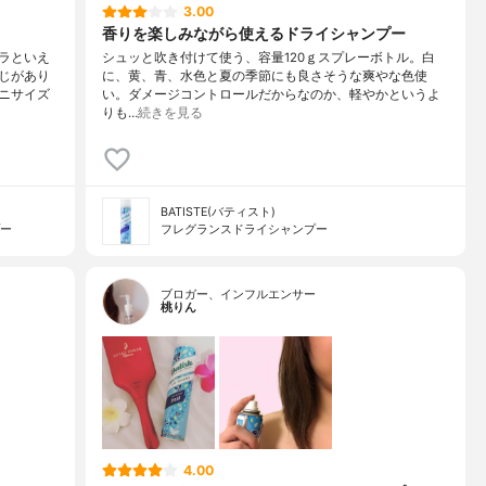
3.00
香りを楽しみながら使えるドライシャンプー
ラといえ
シュッと吹き付けて使う、容量120ｇスプレーボトル。白
じがあり
に、黄、青、水色と夏の季節にも良さそうな爽やな色使
ニサイズ
い。ダメージコントロールだからなのか、軽やかというよ
りも…
続きを見る
BATISTE(バティスト)
プー
フレグランスドライシャンプー
ブロガー、インフルエンサー
桃りん
4.00