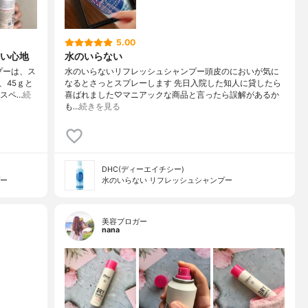
5.00
い心地
水のいらない
プーは、ス
水のいらないリフレッシュシャンプー頭皮のにおいが気に
、45ｇと
なるとさっとスプレーします 先日入院した知人に貸したら
スペ…
続
喜ばれました♡マニアックな商品と言ったら誤解があるか
も…
続きを見る
DHC(ディーエイチシー)
プー
水のいらない リフレッシュシャンプー
美容ブロガー
nana