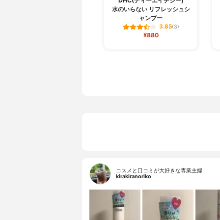
DHC(ディーエイチシー)
水のいらない リフレッシュシ
ャンプー
3.85
(3)
¥880
コスメと口コミが大好きな専業主婦
kirakiranoriko