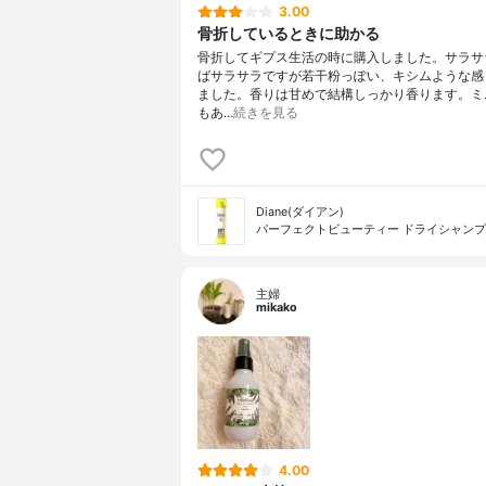
3.00
骨折しているときに助かる
骨折してギプス生活の時に購入しました。サラサ
ばサラサラですが若干粉っぽい、キシムような感
ました。香りは甘めで結構しっかり香ります。ミ
もあ…
続きを見る
Diane(ダイアン)
パーフェクトビューティー ドライシャン
主婦
mikako
4.00