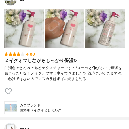
4.00
メイクオフしながらしっかり保湿✨
白濁色でとろみのあるテクスチャーです＊°スーッと伸びるので摩擦を
感じることなくメイクオフする事ができました♡ 洗浄力がそこまで強
いわけではないのでマスカラはポイ…
続きを見る
カウブランド
無添加メイク落としミルク
an＊°