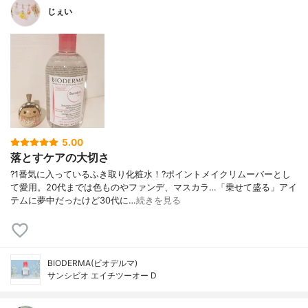
じぇい
5.00
落とすケアの大切さ
?1番気に入っているふき取り化粧水！?ポイントメイクリムーバーとし
て愛用。20代までは色ものやファンデ、マスカラ…「乗せて盛る」アイ
テムに夢中だったけど30代に…
続きを見る
BIODERMA(ビオデルマ)
サンシビオ エイチツーオー D