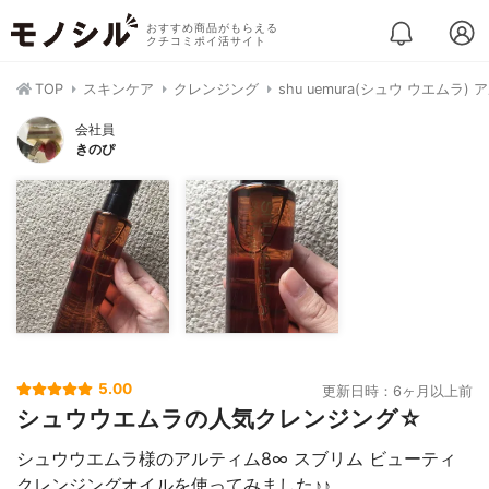
おすすめ商品がもらえる
クチコミポイ活サイト
TOP
スキンケア
クレンジング
shu uemura(シュウ ウエム
会社員
きのぴ
5.00
更新日時：6ヶ月以上前
シュウウエムラの人気クレンジング☆
シュウウエムラ様のアルティム8∞ スブリム ビューティ
クレンジングオイルを使ってみました♪♪