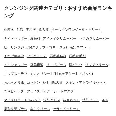
クレンジング関連カテゴリ：おすすめ商品ランキ
ング
化粧水
乳液
美容液
導入液
オールインワンジェル・クリーム
ナイトパウダー
洗顔料
アイメイクリムーバー
マスカラリムーバー
ピーリングジェル(スクラブ・ゴマージュ)
毛穴スプレー
まつげ美容液
アイクリーム
眉毛美容液
眉毛育毛剤
アイシャンプー
唇美容液
リップバーム
唇パック
リップクリーム
リップスクラブ
くまとりシート(目元ケアシート・パック)
あぶらとり紙
コットン
シミ用飲み薬
スキンケアトラベルセット
ニキビパッチ
フェイスパック・シートマスク
マイクロニードルパッチ
洗顔クロス
洗顔ネット
洗顔ブラシ
繭玉
電動洗顔ブラシ
美白クリーム
セラミドクリーム