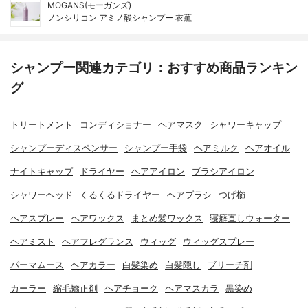
MOGANS(モーガンズ)
ノンシリコン アミノ酸シャンプー 衣薫
シャンプー関連カテゴリ：おすすめ商品ランキン
グ
トリートメント
コンディショナー
ヘアマスク
シャワーキャップ
シャンプーディスペンサー
シャンプー手袋
ヘアミルク
ヘアオイル
ナイトキャップ
ドライヤー
ヘアアイロン
ブラシアイロン
シャワーヘッド
くるくるドライヤー
ヘアブラシ
つげ櫛
ヘアスプレー
ヘアワックス
まとめ髪ワックス
寝癖直しウォーター
ヘアミスト
ヘアフレグランス
ウィッグ
ウィッグスプレー
パーマムース
ヘアカラー
白髪染め
白髪隠し
ブリーチ剤
カーラー
縮毛矯正剤
ヘアチョーク
ヘアマスカラ
黒染め