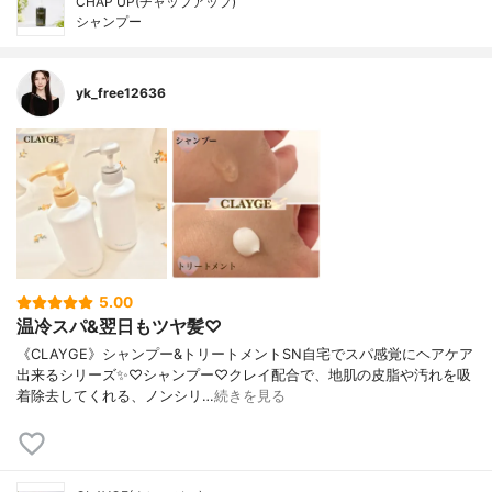
CHAP UP(チャップアップ)
シャンプー
yk_free12636
5.00
温冷スパ&翌日もツヤ髪♡
《CLAYGE》シャンプー&トリートメントSN自宅でスパ感覚にヘアケア
出来るシリーズ✨♡シャンプー♡クレイ配合で、地肌の皮脂や汚れを吸
着除去してくれる、ノンシリ…
続きを見る