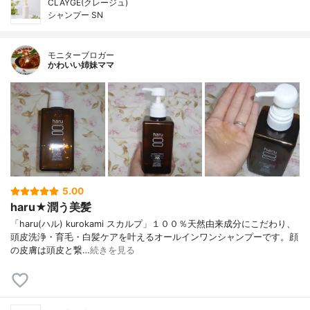
CLAYGE(クレージュ)
シャンプー SN
モニターブロガー
かわいい姉妹ママ
5.00
haru★潤う美髪
「haru(ハル) kurokami スカルプ」１００％天然由来成分にこだわり、
頭皮洗浄・育毛・白髪ケアを叶えるオールインワンシャンプーです。顔
の皮膚は頭皮と繋…
続きを見る