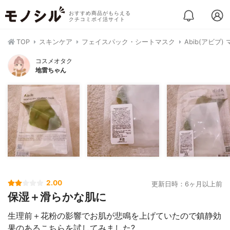
おすすめ商品がもらえる
クチコミポイ活サイト
TOP
スキンケア
フェイスパック・シートマスク
Abib(アビブ
コスメオタク
地雷ちゃん
2.00
更新日時：6ヶ月以上前
保湿＋滑らかな肌に
生理前＋花粉の影響でお肌が悲鳴を上げていたので鎮静効
果のあるこちらを試してみました?