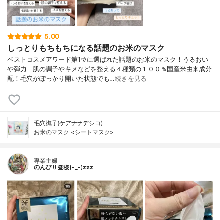
5.00
しっとりもちもちになる話題のお米のマスク
ベストコスメアワード第1位に選ばれた話題のお米のマスク！うるおい
や弾力、肌の調子やキメなどを整える４種類の１００％国産米由来成分
配！毛穴がぽっかり開いた状態でも…
続きを見る
毛穴撫子(ケアナナデシコ)
お米のマスク <シートマスク>
専業主婦
のんびり昼寝(-_-)zzz