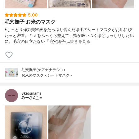
5.00
毛穴撫子 お米のマスク
◉しっとり弾力美容液をたっぷり含んだ厚手のシートマスクがお肌にぴ
たっと密着。キメをふっくら整えて、指が吸いつくほどもっちりした肌
に。毛穴の目立たない「毛穴無子(…
続きを見る
毛穴撫子(ケアナナデシコ)
お米のマスク <シートマスク>
3kidsmama
みーさん¨̮⸝⋆