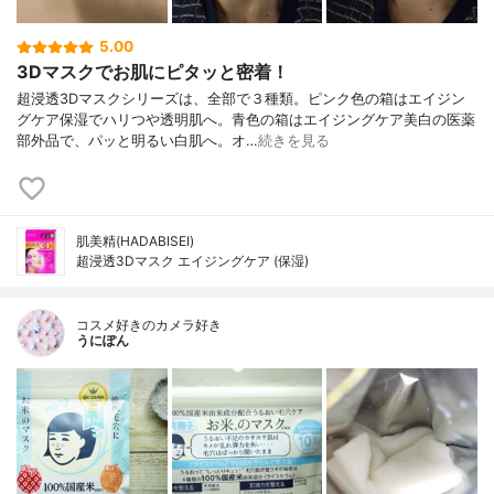
5.00
3Dマスクでお肌にピタッと密着！
超浸透3Dマスクシリーズは、全部で３種類。ピンク色の箱はエイジン
グケア保湿でハリつや透明肌へ。青色の箱はエイジングケア美白の医薬
部外品で、パッと明るい白肌へ。オ…
続きを見る
肌美精(HADABISEI)
超浸透3Dマスク エイジングケア (保湿)
コスメ好きのカメラ好き
うにぽん