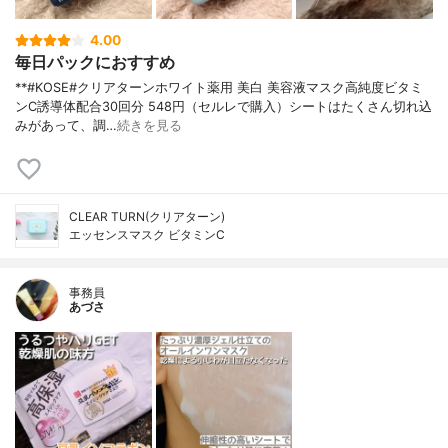
4.00
毎日パックにおすすめ
**#KOSE#クリアターンホワイト薬用 美白 美容液マスク高純度ビタミ
ンC誘導体配合⁡30回分 548円（セルレで購入）⁡シートはたくさん切れ込
みがあって、調…
続きを見る
CLEAR TURN(クリアターン)
エッセンスマスク ビタミンC
事務員
あづさ