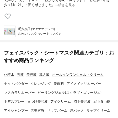
少々肌に対して固く感じました。…
続きを見る
毛穴撫子(ケアナナデシコ)
お米のマスク <シートマスク>
フェイスパック・シートマスク関連カテゴリ：お
すすめ商品ランキング
化粧水
乳液
美容液
導入液
オールインワンジェル・クリーム
ナイトパウダー
クレンジング
洗顔料
アイメイクリムーバー
マスカラリムーバー
ピーリングジェル(スクラブ・ゴマージュ)
毛穴スプレー
まつげ美容液
アイクリーム
眉毛美容液
眉毛育毛剤
アイシャンプー
唇美容液
リップバーム
唇パック
リップクリーム