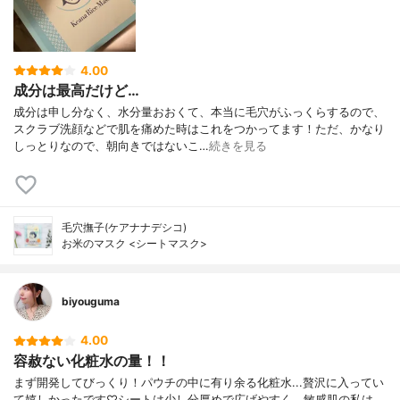
4.00
成分は最高だけど…
成分は申し分なく、水分量おおくて、本当に毛穴がふっくらするので、
スクラブ洗顔などで肌を痛めた時はこれをつかってます！ただ、かなり
しっとりなので、朝向きではないこ…
続きを見る
毛穴撫子(ケアナナデシコ)
お米のマスク <シートマスク>
biyouguma
4.00
容赦ない化粧水の量！！
まず開発してびっくり！パウチの中に有り余る化粧水...贅沢に入ってい
て嬉しかったです♡シートは少し分厚めで広げやすく、敏感肌の私は