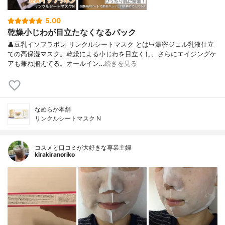
5.00
乾燥小じわが目立たなくなるパック
👤豆乳イソフラボン リンクルシートマスク とは↳濃密ジェル乳液仕立
ての高保湿マスク。乾燥による小じわを目立くし、さらにエイジングケ
アも兼ね揃えてる。オールイン…
続きを見る
なめらか本舗
リンクルシートマスク N
コスメと口コミが大好きな専業主婦
kirakiranoriko