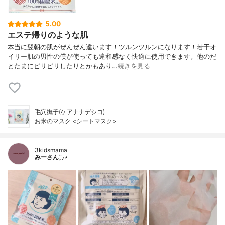
5.00
エステ帰りのような肌
本当に翌朝の肌がぜんぜん違います！ツルンツルンになります！若干オ
イリー肌の男性の僕が使っても違和感なく快適に使用できます。他のだ
とたまにピリピリしたりとかもあり…
続きを見る
毛穴撫子(ケアナナデシコ)
お米のマスク <シートマスク>
3kidsmama
みーさん¨̮⸝⋆