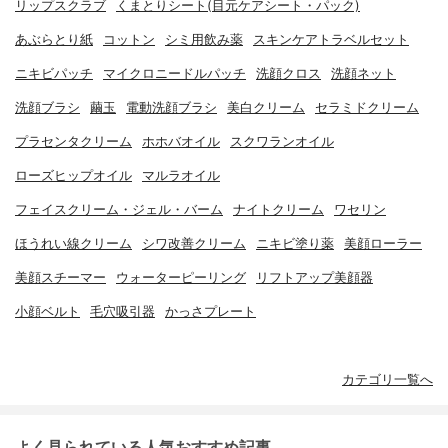
リップスクラブ
くまとりシート(目元ケアシート・パック)
あぶらとり紙
コットン
シミ用飲み薬
スキンケアトラベルセット
ニキビパッチ
マイクロニードルパッチ
洗顔クロス
洗顔ネット
洗顔ブラシ
繭玉
電動洗顔ブラシ
美白クリーム
セラミドクリーム
プラセンタクリーム
ホホバオイル
スクワランオイル
ローズヒップオイル
マルラオイル
フェイスクリーム・ジェル・バーム
ナイトクリーム
ワセリン
ほうれい線クリーム
シワ改善クリーム
ニキビ塗り薬
美顔ローラー
美顔スチーマー
ウォーターピーリング
リフトアップ美顔器
小顔ベルト
毛穴吸引器
かっさプレート
カテゴリ一覧へ
よく見られている人気おすすめ記事