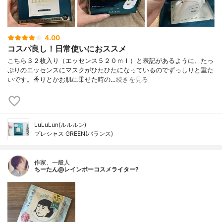
4.00
コスパ良し！日常使いにおススメ
こちら３２枚入り（エッセンス５２０ｍｌ）と表記があるように、たっ
ぷりのエッセンスにマスクがひたひたになっているのでずっしりと重た
いです。香りとかお肌に乗せた時の…
続きを見る
LuLuLun(ルルルン)
プレシャス GREEN(バランス)
作家、一般人
ちーたん@レインボーコスメライター?