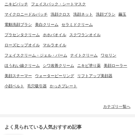
ニキビパッチ
フェイスパック・シートマスク
マイクロニードルパッチ
洗顔クロス
洗顔ネット
洗顔ブラシ
繭玉
電動洗顔ブラシ
美白クリーム
セラミドクリーム
プラセンタクリーム
ホホバオイル
スクワランオイル
ローズヒップオイル
マルラオイル
フェイスクリーム・ジェル・バーム
ナイトクリーム
ワセリン
ほうれい線クリーム
シワ改善クリーム
ニキビ塗り薬
美顔ローラー
美顔スチーマー
ウォーターピーリング
リフトアップ美顔器
小顔ベルト
毛穴吸引器
かっさプレート
カテゴリ一覧へ
よく見られている人気おすすめ記事