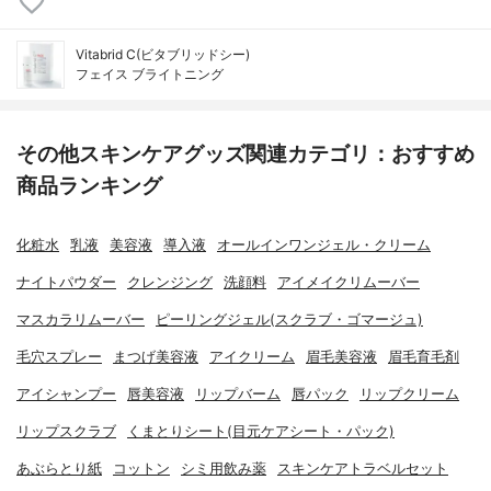
Vitabrid C(ビタブリッドシー)
フェイス ブライトニング
その他スキンケアグッズ関連カテゴリ：おすすめ
商品ランキング
化粧水
乳液
美容液
導入液
オールインワンジェル・クリーム
ナイトパウダー
クレンジング
洗顔料
アイメイクリムーバー
マスカラリムーバー
ピーリングジェル(スクラブ・ゴマージュ)
毛穴スプレー
まつげ美容液
アイクリーム
眉毛美容液
眉毛育毛剤
アイシャンプー
唇美容液
リップバーム
唇パック
リップクリーム
リップスクラブ
くまとりシート(目元ケアシート・パック)
あぶらとり紙
コットン
シミ用飲み薬
スキンケアトラベルセット