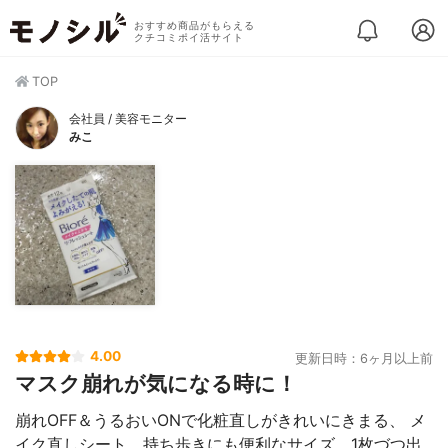
おすすめ商品がもらえる
クチコミポイ活サイト
TOP
会社員 / 美容モニター
みこ
4.00
更新日時：6ヶ月以上前
マスク崩れが気になる時に！
崩れOFF＆うるおいONで化粧直しがきれいにきまる、 メ
イク直しシート。持ち歩きにも便利なサイズ、1枚づつ出