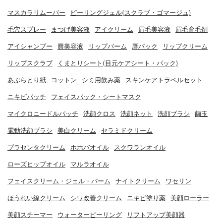
マスカラリムーバー
ピーリングジェル(スクラブ・ゴマージュ)
毛穴スプレー
まつげ美容液
アイクリーム
眉毛美容液
眉毛育毛剤
アイシャンプー
唇美容液
リップバーム
唇パック
リップクリーム
リップスクラブ
くまとりシート(目元ケアシート・パック)
あぶらとり紙
コットン
シミ用飲み薬
スキンケアトラベルセット
ニキビパッチ
フェイスパック・シートマスク
マイクロニードルパッチ
洗顔クロス
洗顔ネット
洗顔ブラシ
繭玉
電動洗顔ブラシ
美白クリーム
セラミドクリーム
プラセンタクリーム
ホホバオイル
スクワランオイル
ローズヒップオイル
マルラオイル
フェイスクリーム・ジェル・バーム
ナイトクリーム
ワセリン
ほうれい線クリーム
シワ改善クリーム
ニキビ塗り薬
美顔ローラー
美顔スチーマー
ウォーターピーリング
リフトアップ美顔器