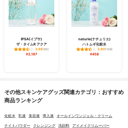
IPSA(イプサ)
naturie(ナチュリエ)
ザ・タイムR アクア
ハトムギ化粧水
3.98
3.90
(93)
(108)
¥3,197
¥458
その他スキンケアグッズ関連カテゴリ：おすすめ
商品ランキング
化粧水
乳液
美容液
導入液
オールインワンジェル・クリーム
ナイトパウダー
クレンジング
洗顔料
アイメイクリムーバー