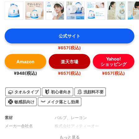
公式サイト
¥657(税込)
Yahoo!
Amazon
楽天市場
ショッピング
¥948(税込)
¥657(税込)
¥657(税込)
タオルタイプ
初心者向き
洗顔料不要
敏感肌向け
メイク落とし効果
素材
パルプ、レーヨン
メーカー会社名
株式会社アィティーオー
もっと見る