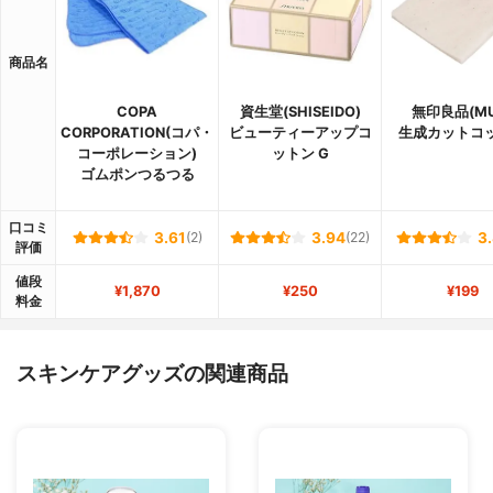
商品名
COPA
資生堂(SHISEIDO)
無印良品(MU
CORPORATION(コパ・
ビューティーアップコ
生成カットコ
コーポレーション)
ットン G
ゴムポンつるつる
口コミ
3.61
(2)
3.94
(22)
3
評価
値段
¥1,870
¥250
¥199
料金
スキンケアグッズの関連商品