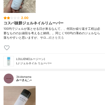
2.00
コスパ抜群ジェルネイルリムーバー
100均でジェルが落とせる日が来るなんて、、何回か繰り返す工程は必
要なもののお値段を考えると納得。。同じく100均の薄めのジェルなら
落ちやすいと思いますが、サロ…
続きを見る
LOUJENE(ルージーン)
LJ ジェルネイル リムーバー
3kidsmama
みーさん¨̮⸝⋆