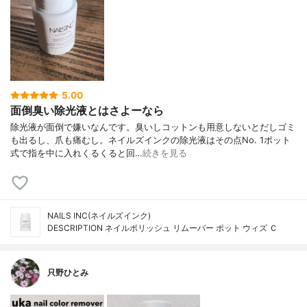
5.00
面倒臭い除光液とはさよーなら
除光液が面倒で嫌いなんです。臭いしコットンも用意しないとだしゴミ
も出るし、爪も痛むし。ネイルズインクの除光液はその点No. 1ポット
式で指を中に入れくるくると回…
続きを見る
NAILS INC(ネイルズインク)
DESCRIPTION ネイルポリッシュ リムーバー ポット ウィズ Ｃ
只野ひとみ