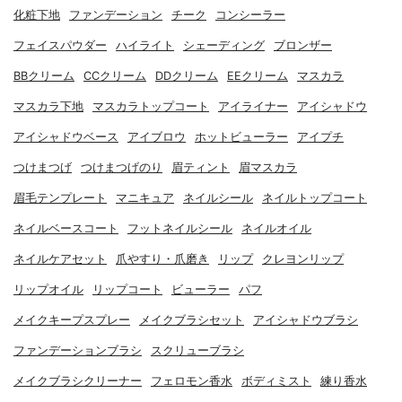
化粧下地
ファンデーション
チーク
コンシーラー
フェイスパウダー
ハイライト
シェーディング
ブロンザー
BBクリーム
CCクリーム
DDクリーム
EEクリーム
マスカラ
マスカラ下地
マスカラトップコート
アイライナー
アイシャドウ
アイシャドウベース
アイブロウ
ホットビューラー
アイプチ
つけまつげ
つけまつげのり
眉ティント
眉マスカラ
眉毛テンプレート
マニキュア
ネイルシール
ネイルトップコート
ネイルベースコート
フットネイルシール
ネイルオイル
ネイルケアセット
爪やすり・爪磨き
リップ
クレヨンリップ
リップオイル
リップコート
ビューラー
パフ
メイクキープスプレー
メイクブラシセット
アイシャドウブラシ
ファンデーションブラシ
スクリューブラシ
メイクブラシクリーナー
フェロモン香水
ボディミスト
練り香水