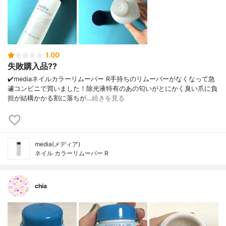
1.00
失敗購入品??
✔️mediaネイルカラーリムーバー R手持ちのリムーバーがなくなって急
遽コンビニで買いました！除光液特有のあの匂いがとにかく臭い爪に負
担が結構かかる割に落ちが…
続きを見る
media(メディア)
ネイル カラーリムーバー R
chia