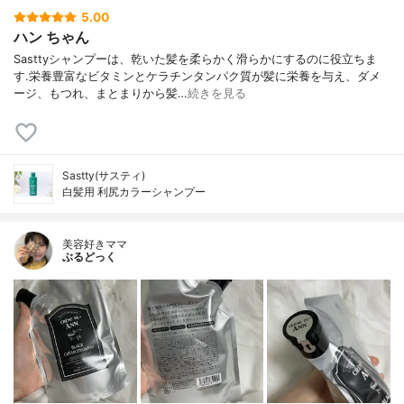
5.00
ハン ちゃん
Sasttyシャンプーは、乾いた髪を柔らかく滑らかにするのに役立ちま
す.栄養豊富なビタミンとケラチンタンパク質が髪に栄養を与え、ダメ
ージ、もつれ、まとまりから髪…
続きを見る
Sastty(サスティ)
白髪用 利尻カラーシャンプー
美容好きママ
ぶるどっく