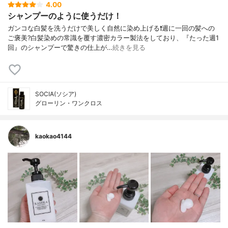
4.00
シャンプーのように使うだけ！
ガンコな白髪を洗うだけで美しく自然に染め上げる❗週に一回の髪への
ご褒美?白髪染めの常識を覆す濃密カラー製法をしており、『たった週1
回』のシャンプーで驚きの仕上が…
続きを見る
SOCIA(ソシア)
グローリン・ワンクロス
kaokao4144