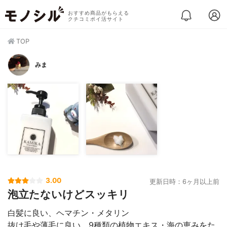
おすすめ商品がもらえる
クチコミポイ活サイト
TOP
みま
3.00
更新日時：6ヶ月以上前
泡立たないけどスッキリ
白髪に良い、ヘマチン・メタリン
抜け毛や薄毛に良い、9種類の植物エキス・海の恵みをた