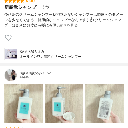
5.00
新感覚シャンプー！✨
今話題のクリームシャンプー🙌泡立たないシャンプーは頭皮へのダメー
ジを少なくできる、健康的なシャンプーなんですよ☝️⭐︎クリームシャン
プーはまさに頭皮にも髪にも優…
続きを見る
KAMIKA(カミカ)
オールインワン黒髪クリームシャンプー
3歳＆0歳boy×OL🤍
coala