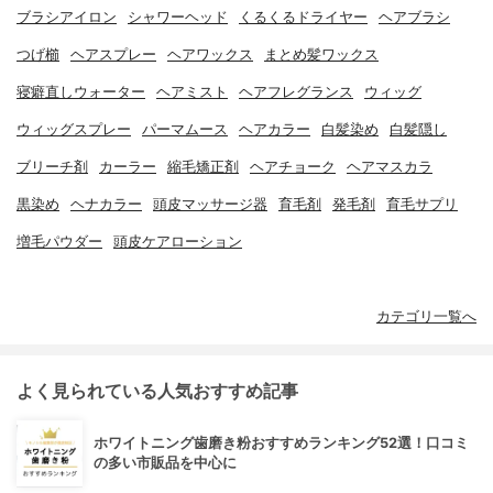
ブラシアイロン
シャワーヘッド
くるくるドライヤー
ヘアブラシ
つげ櫛
ヘアスプレー
ヘアワックス
まとめ髪ワックス
寝癖直しウォーター
ヘアミスト
ヘアフレグランス
ウィッグ
ウィッグスプレー
パーマムース
ヘアカラー
白髪染め
白髪隠し
ブリーチ剤
カーラー
縮毛矯正剤
ヘアチョーク
ヘアマスカラ
黒染め
ヘナカラー
頭皮マッサージ器
育毛剤
発毛剤
育毛サプリ
増毛パウダー
頭皮ケアローション
カテゴリ一覧へ
よく見られている人気おすすめ記事
ホワイトニング歯磨き粉おすすめランキング52選！口コミ
の多い市販品を中心に