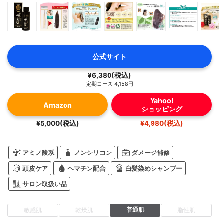
公式サイト
¥6,380(税込)
定期コース 4,158円
Yahoo!
Amazon
ショッピング
¥5,000(税込)
¥4,980(税込)
アミノ酸系
ノンシリコン
ダメージ補修
頭皮ケア
ヘマチン配合
白髪染めシャンプー
サロン取扱い品
普通肌
敏感肌
乾燥肌
脂性肌