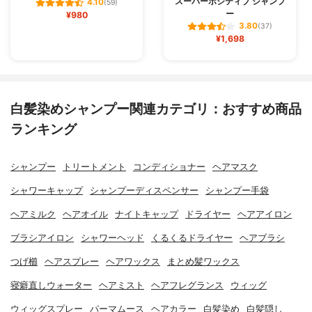
スーパーポジティブ シャンプ
4.10
(59)
ー
¥980
3.80
(37)
¥1,698
白髪染めシャンプー関連カテゴリ：おすすめ商品
ランキング
シャンプー
トリートメント
コンディショナー
ヘアマスク
シャワーキャップ
シャンプーディスペンサー
シャンプー手袋
ヘアミルク
ヘアオイル
ナイトキャップ
ドライヤー
ヘアアイロン
ブラシアイロン
シャワーヘッド
くるくるドライヤー
ヘアブラシ
つげ櫛
ヘアスプレー
ヘアワックス
まとめ髪ワックス
寝癖直しウォーター
ヘアミスト
ヘアフレグランス
ウィッグ
ウィッグスプレー
パーマムース
ヘアカラー
白髪染め
白髪隠し