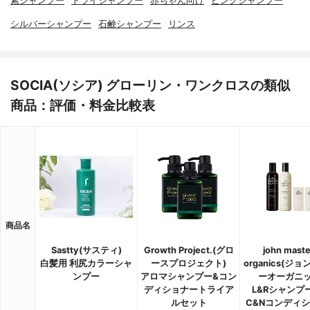
紫シャンプー
ドライシャンプー
赤ちゃん向け
ピンクシャンプー
シルバーシャンプー
石鹸シャンプー
リンス
SOCIA(ソシア) グローリン・ワンクロスの類似
商品：評価・料金比較表
商品名
Sastty(サスティ)
Growth Project.(グロ
john maste
白髪用 利尻カラーシャ
ースプロジェクト)
organics(ジ
ンプー
アロマシャンプー&コン
ーオーガニッ
ディショナートライア
L&Rシャンプー
ルセット
C&Nコンディ