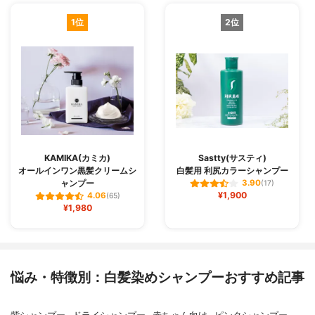
1位
2位
KAMIKA(カミカ)
Sastty(サスティ)
オールインワン黒髪クリームシ
白髪用 利尻カラーシャンプー
ャンプー
3.90
(17)
¥1,900
4.06
(65)
¥1,980
悩み・特徴別：白髪染めシャンプーおすすめ記事