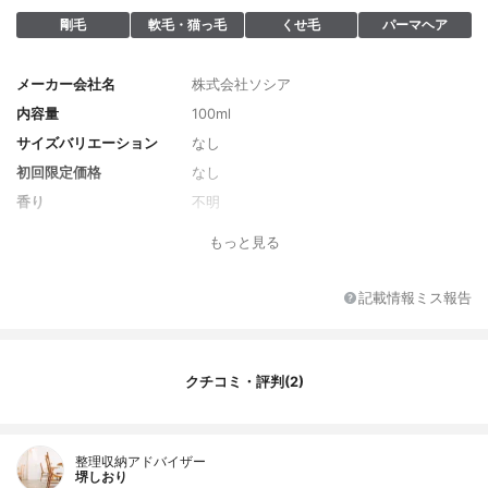
剛毛
軟毛・猫っ毛
くせ毛
パーマヘア
メーカー会社名
株式会社ソシア
内容量
100ml
サイズバリエーション
なし
初回限定価格
なし
香り
不明
全成分
加水分解ケラチン、ヘマチン、アルギニ
もっと見る
ン、加水分解シルク
記載情報ミス報告
クチコミ・評判(2)
整理収納アドバイザー
堺しおり