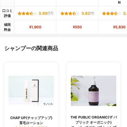
N
口コミ
3.90
(17)
3.62
(1)
3
評価
値段
¥1,900
¥550
¥5,830
料金
シャンプーの関連商品
THE PUBLIC ORGANIC(ザ パ
CHAP UP(チャップアップ)
ブリック オーガニック)
育毛ローション