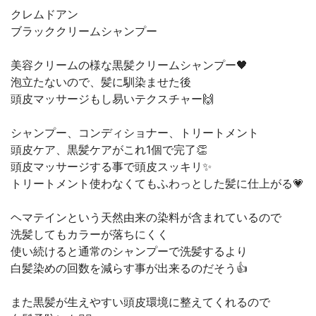
クレムドアン
ブラッククリームシャンプー
美容クリームの様な黒髪クリームシャンプー🖤
泡立たないので、髪に馴染ませた後
頭皮マッサージもし易いテクスチャー🙌
シャンプー、コンディショナー、トリートメント
頭皮ケア、黒髪ケアがこれ1個で完了👏
頭皮マッサージする事で頭皮スッキリ✨
トリートメント使わなくてもふわっとした髪に仕上がる💗
ヘマテインという天然由来の染料が含まれているので
洗髪してもカラーが落ちにくく
使い続けると通常のシャンプーで洗髪するより
白髪染めの回数を減らす事が出来るのだそう👍
また黒髪が生えやすい頭皮環境に整えてくれるので