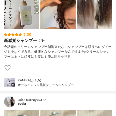
5.00
新感覚シャンプー！✨
今話題のクリームシャンプー🙌泡立たないシャンプーは頭皮へのダメー
ジを少なくできる、健康的なシャンプーなんですよ☝️⭐︎クリームシャン
プーはまさに頭皮にも髪にも優…
続きを見る
KAMIKA(カミカ)
オールインワン黒髪クリームシャンプー
3歳＆0歳boy×OL🤍
coala