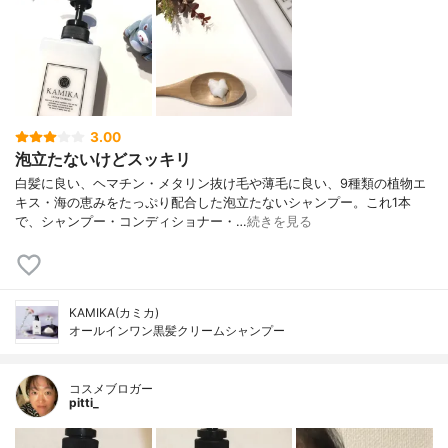
3.00
泡立たないけどスッキリ
白髪に良い、ヘマチン・メタリン抜け毛や薄毛に良い、9種類の植物エ
キス・海の恵みをたっぷり配合した泡立たないシャンプー。これ1本
で、シャンプー・コンディショナー・…
続きを見る
KAMIKA(カミカ)
オールインワン黒髪クリームシャンプー
コスメブロガー
pitti_