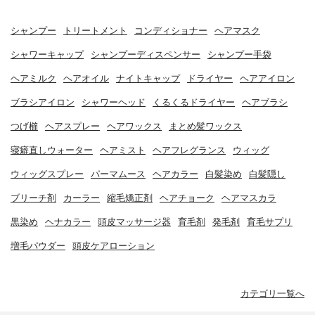
シャンプー
トリートメント
コンディショナー
ヘアマスク
シャワーキャップ
シャンプーディスペンサー
シャンプー手袋
ヘアミルク
ヘアオイル
ナイトキャップ
ドライヤー
ヘアアイロン
ブラシアイロン
シャワーヘッド
くるくるドライヤー
ヘアブラシ
つげ櫛
ヘアスプレー
ヘアワックス
まとめ髪ワックス
寝癖直しウォーター
ヘアミスト
ヘアフレグランス
ウィッグ
ウィッグスプレー
パーマムース
ヘアカラー
白髪染め
白髪隠し
ブリーチ剤
カーラー
縮毛矯正剤
ヘアチョーク
ヘアマスカラ
黒染め
ヘナカラー
頭皮マッサージ器
育毛剤
発毛剤
育毛サプリ
増毛パウダー
頭皮ケアローション
カテゴリ一覧へ