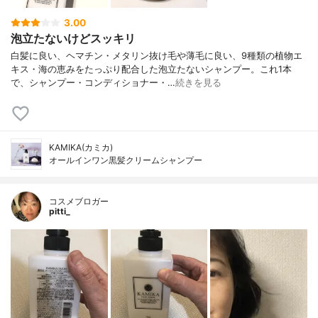
3.00
泡立たないけどスッキリ
白髪に良い、ヘマチン・メタリン抜け毛や薄毛に良い、9種類の植物エ
キス・海の恵みをたっぷり配合した泡立たないシャンプー。これ1本
で、シャンプー・コンディショナー・…
続きを見る
KAMIKA(カミカ)
オールインワン黒髪クリームシャンプー
コスメブロガー
pitti_