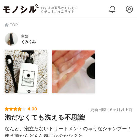
おすすめ商品がもらえる
クチコミポイ活サイト
TOP
主婦
くみくみ
4.00
更新日時：6ヶ月以上前
泡だなくても洗える不思議!
なんと、泡立たないトリートメントのゃうなシャンプー！
使う前からどんな感じなのかな？と。