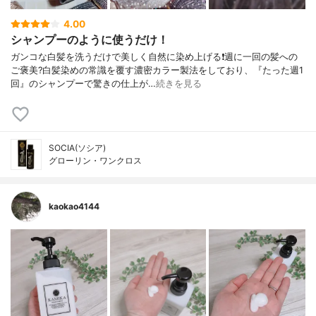
4.00
シャンプーのように使うだけ！
ガンコな白髪を洗うだけで美しく自然に染め上げる❗週に一回の髪への
ご褒美?白髪染めの常識を覆す濃密カラー製法をしており、『たった週1
回』のシャンプーで驚きの仕上が…
続きを見る
SOCIA(ソシア)
グローリン・ワンクロス
kaokao4144