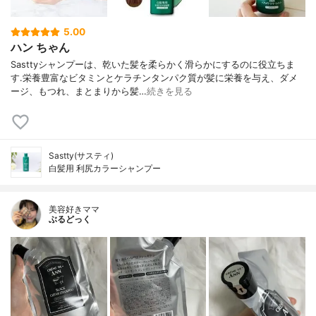
5.00
ハン ちゃん
Sasttyシャンプーは、乾いた髪を柔らかく滑らかにするのに役立ちま
す.栄養豊富なビタミンとケラチンタンパク質が髪に栄養を与え、ダメ
ージ、もつれ、まとまりから髪…
続きを見る
Sastty(サスティ)
白髪用 利尻カラーシャンプー
美容好きママ
ぶるどっく