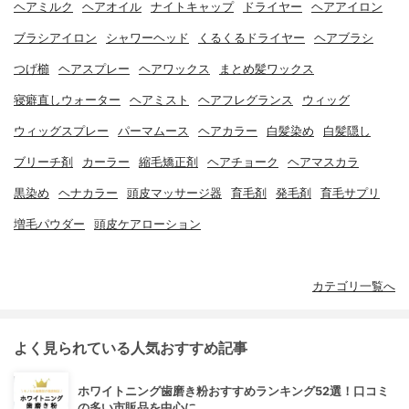
ヘアミルク
ヘアオイル
ナイトキャップ
ドライヤー
ヘアアイロン
ブラシアイロン
シャワーヘッド
くるくるドライヤー
ヘアブラシ
つげ櫛
ヘアスプレー
ヘアワックス
まとめ髪ワックス
寝癖直しウォーター
ヘアミスト
ヘアフレグランス
ウィッグ
ウィッグスプレー
パーマムース
ヘアカラー
白髪染め
白髪隠し
ブリーチ剤
カーラー
縮毛矯正剤
ヘアチョーク
ヘアマスカラ
黒染め
ヘナカラー
頭皮マッサージ器
育毛剤
発毛剤
育毛サプリ
増毛パウダー
頭皮ケアローション
カテゴリ一覧へ
よく見られている人気おすすめ記事
ホワイトニング歯磨き粉おすすめランキング52選！口コミ
の多い市販品を中心に