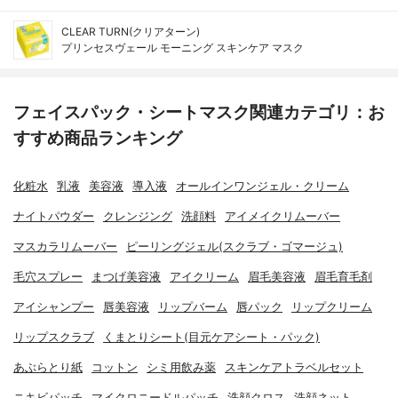
CLEAR TURN(クリアターン)
プリンセスヴェール モーニング スキンケア マスク
フェイスパック・シートマスク関連カテゴリ：お
すすめ商品ランキング
化粧水
乳液
美容液
導入液
オールインワンジェル・クリーム
ナイトパウダー
クレンジング
洗顔料
アイメイクリムーバー
マスカラリムーバー
ピーリングジェル(スクラブ・ゴマージュ)
毛穴スプレー
まつげ美容液
アイクリーム
眉毛美容液
眉毛育毛剤
アイシャンプー
唇美容液
リップバーム
唇パック
リップクリーム
リップスクラブ
くまとりシート(目元ケアシート・パック)
あぶらとり紙
コットン
シミ用飲み薬
スキンケアトラベルセット
ニキビパッチ
マイクロニードルパッチ
洗顔クロス
洗顔ネット