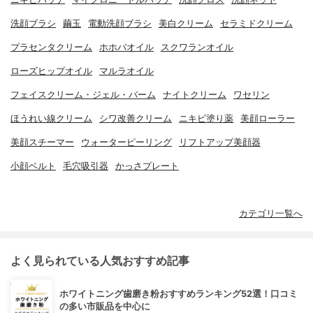
洗顔ブラシ
繭玉
電動洗顔ブラシ
美白クリーム
セラミドクリーム
プラセンタクリーム
ホホバオイル
スクワランオイル
ローズヒップオイル
マルラオイル
フェイスクリーム・ジェル・バーム
ナイトクリーム
ワセリン
ほうれい線クリーム
シワ改善クリーム
ニキビ塗り薬
美顔ローラー
美顔スチーマー
ウォーターピーリング
リフトアップ美顔器
小顔ベルト
毛穴吸引器
かっさプレート
カテゴリ一覧へ
よく見られている人気おすすめ記事
ホワイトニング歯磨き粉おすすめランキング52選！口コミ
の多い市販品を中心に