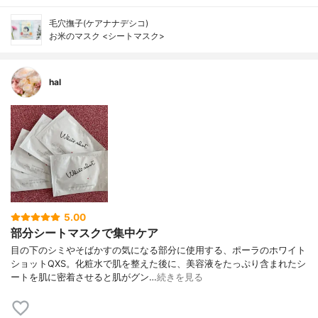
毛穴撫子(ケアナナデシコ)
お米のマスク <シートマスク>
hal
5.00
部分シートマスクで集中ケア
目の下のシミやそばかすの気になる部分に使用する、ポーラのホワイト
ショットQXS。化粧水で肌を整えた後に、美容液をたっぷり含まれたシ
ートを肌に密着させると肌がグン…
続きを見る