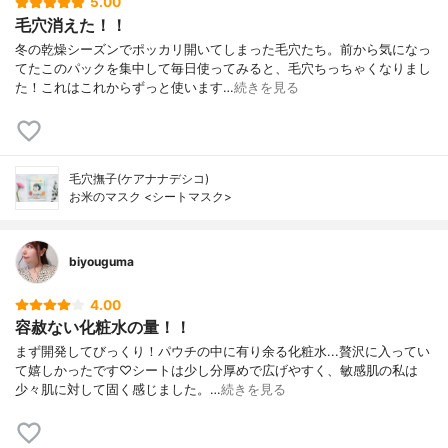
5.00
毛穴消えた！！
冬の乾燥シーズンでポッカリ開いてしまった毛穴たち。前から気になっ
てたこのパックを集中して毎日使ってみると、毛穴ちっちゃくなりまし
た！これはこれからずっと使います…
続きを見る
毛穴撫子(ケアナナデシコ)
お米のマスク <シートマスク>
biyouguma
4.00
容赦ない化粧水の量！！
まず開発してびっくり！パウチの中に有り余る化粧水...贅沢に入ってい
て嬉しかったです♡シートは少し分厚めで広げやすく、敏感肌の私は
少々肌に対して固く感じました。…
続きを見る