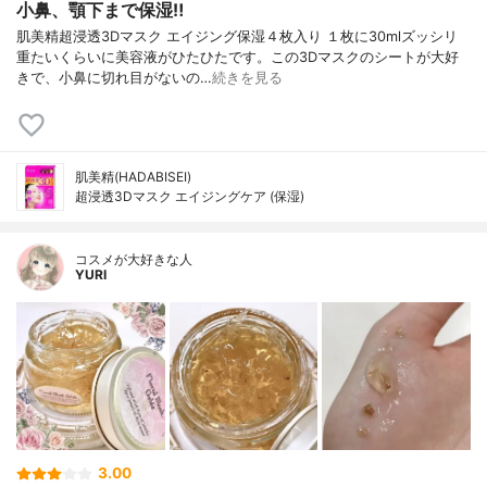
小鼻、顎下まで保湿‼︎
肌美精超浸透3Dマスク エイジング保湿４枚入り １枚に30mlズッシリ
重たいくらいに美容液がひたひたです。この3Dマスクのシートが大好
きで、小鼻に切れ目がないの…
続きを見る
肌美精(HADABISEI)
超浸透3Dマスク エイジングケア (保湿)
コスメが大好きな人
YURI
3.00