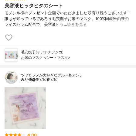
美容液ヒッタヒタのシート
モノシル様のプレゼント企画でいただきました😄有り難うございます！
誰もが知っているであろう毛穴撫子お米のマスク。100%国産米由来の
ライスセラム配合で、美容液ヒッ…
続きを見る
毛穴撫子(ケアナナデシコ)
お米のマスク <シートマスク>
ツヤとラメが大好きなブルベ冬オンナ
みり俵@冬ビビ春ビビ
4.00