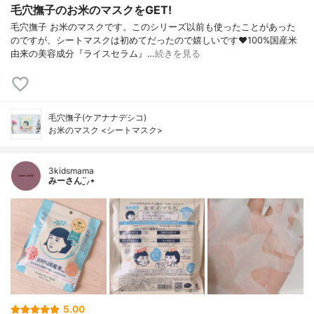
毛穴撫子のお米のマスクをGET!
毛穴撫子 お米のマスクです。このシリーズ以前も使ったことがあった
のですが、シートマスクは初めてだったので嬉しいです❤100%国産米
由来の美容成分『ライスセラム』…
続きを見る
毛穴撫子(ケアナナデシコ)
お米のマスク <シートマスク>
3kidsmama
みーさん¨̮⸝⋆
5.00