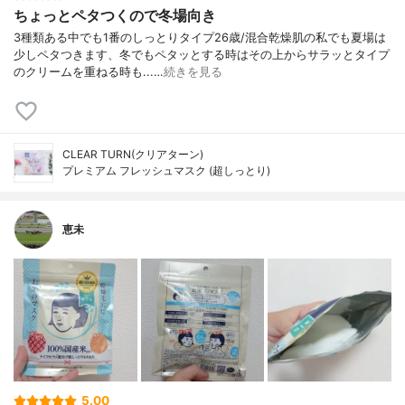
ちょっとペタつくので冬場向き
3種類ある中でも1番のしっとりタイプ26歳/混合乾燥肌の私でも夏場は
少しペタつきます、冬でもペタッとする時はその上からサラッとタイプ
のクリームを重ねる時も...…
続きを見る
CLEAR TURN(クリアターン)
プレミアム フレッシュマスク (超しっとり)
恵未
5.00