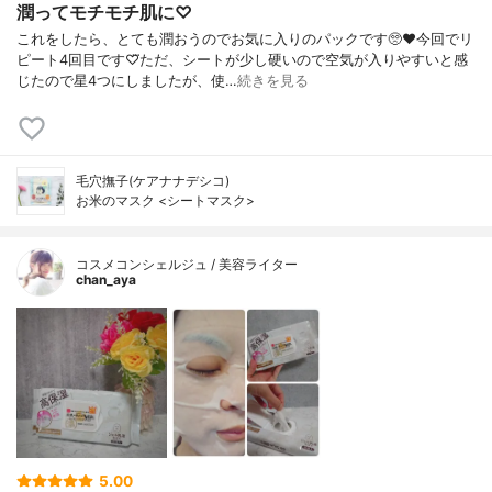
潤ってモチモチ肌に♡
これをしたら、とても潤おうのでお気に入りのパックです🥺❤今回でリ
ピート4回目です♡⃛ただ、シートが少し硬いので空気が入りやすいと感
じたので星4つにしましたが、使…
続きを見る
毛穴撫子(ケアナナデシコ)
お米のマスク <シートマスク>
コスメコンシェルジュ / 美容ライター
chan_aya
5.00