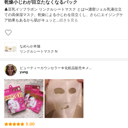
乾燥小じわが目立たなくなるパック
👤豆乳イソフラボン リンクルシートマスク とは↳濃密ジェル乳液仕立
ての高保湿マスク。乾燥による小じわを目立くし、さらにエイジングケ
ア効果もあるから肌がキュッと…
続きを見る
なめらか本舗
リンクルシートマスク N
ビューティーカウンセラー☆化粧品販売☆メ…
yung
5.00