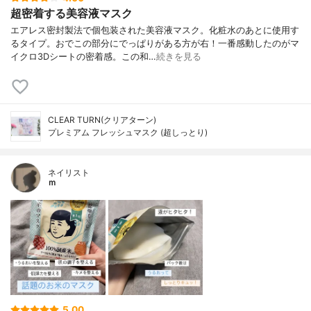
超密着する美容液マスク
エアレス密封製法で個包装された美容液マスク。化粧水のあとに使用す
るタイプ。おでこの部分にでっぱりがある方が右！一番感動したのがマ
イクロ3Dシートの密着感。この和…
続きを見る
CLEAR TURN(クリアターン)
プレミアム フレッシュマスク (超しっとり)
ネイリスト
ｍ
5.00