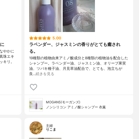
5.00
に
ラベンダー、ジャスミンの香りがとても癒され
る。
なやかに
真珠エキ
19種類の植物由来アミノ酸成分と8種類の植物油を配合した
ッキリ。
シャンプー。ラベンダー油、ジャスミン油、オリーブ果実
油、ツバキ種子油、月見草油配合で、とても、泡立ちが
良…
続きを見る
MOGANS(モーガンズ)
ノンシリコン アミノ酸シャンプー 衣薫
主婦
りこま