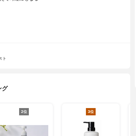
スト
ング
2位
3位