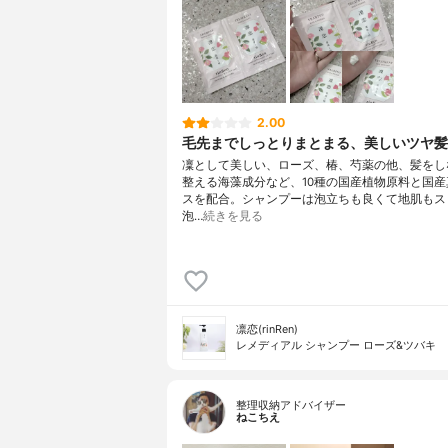
2.00
毛先までしっとりまとまる、美しいツヤ髪
凜として美しい、ローズ、椿、芍薬の他、髪をし
整える海藻成分など、10種の国産植物原料と国産
スを配合。シャンプーは泡立ちも良くて地肌もス
泡…
続きを見る
凛恋(rinRen)
レメディアル シャンプー ローズ&ツバキ
整理収納アドバイザー
ねこちえ