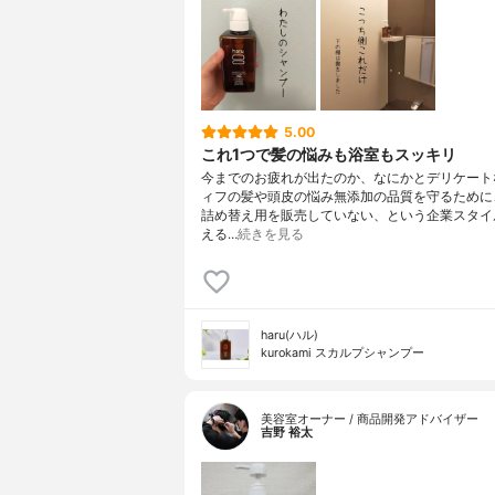
5.00
これ1つで髪の悩みも浴室もスッキリ
今までのお疲れが出たのか、なにかとデリケート
ィフの髪や頭皮の悩み無添加の品質を守るために
詰め替え用を販売していない、という企業スタイ
える…
続きを見る
haru(ハル)
kurokami スカルプシャンプー
美容室オーナー / 商品開発アドバイザー
吉野 裕太