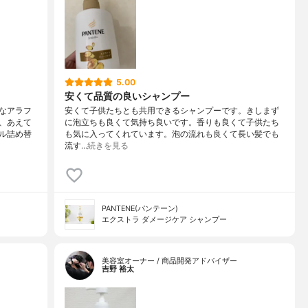
5.00
安くて品質の良いシャンプー
なアラフ
安くて子供たちとも共用できるシャンプーです。きしまず
、あえて
に泡立ちも良くて気持ち良いです。香りも良くて子供たち
ル詰め替
も気に入ってくれています。泡の流れも良くて長い髪でも
流す…
続きを見る
PANTENE(パンテーン)
エクストラ ダメージケア シャンプー
美容室オーナー / 商品開発アドバイザー
吉野 裕太