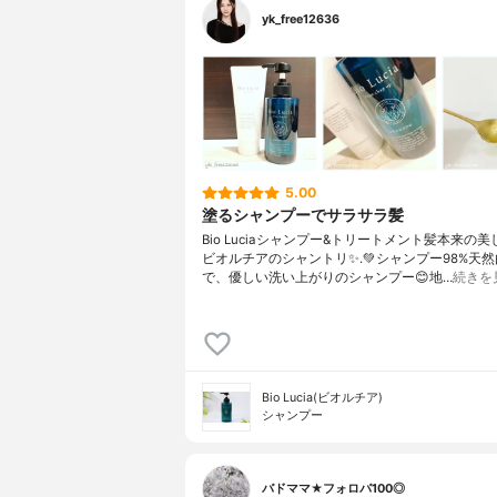
yk_free12636
5.00
塗るシャンプーでサラサラ髪
Bio Luciaシャンプー&トリートメント⁡髪本来の
ビオルチアのシャントリ✨⁡.💚シャンプー98%天
で、優しい洗い上がりのシャンプー😊地…
続きを
Bio Lucia(ビオルチア)
シャンプー
バドママ★フォロバ100◎