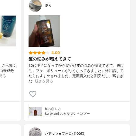
さく
4.00
髪の悩みが増えてきて
美しさへ導く
30代後半になってから髪や頭皮の悩みが増えてきて、抜け
然由来成分
毛、フケ、ボリュームがなくなってきました。妹に話して
見る
たらおすすめされました。定期購入だと割安だし、高すぎ
な…
続きを見る
haru(ハル)
kurokami スカルプシャンプー
バドママ★フォロバ100◎