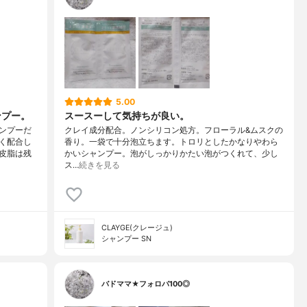
5.00
ンプー。
スースーして気持ちが良い。
ンプーだ
クレイ成分配合。ノンシリコン処方。フローラル&ムスクの
く配合し
香り。一袋で十分泡立ちます。トロリとしたかなりやわら
皮脂は残
かいシャンプー。泡がしっかりかたい泡がつくれて、少し
ス…
続きを見る
CLAYGE(クレージュ)
シャンプー SN
バドママ★フォロバ100◎