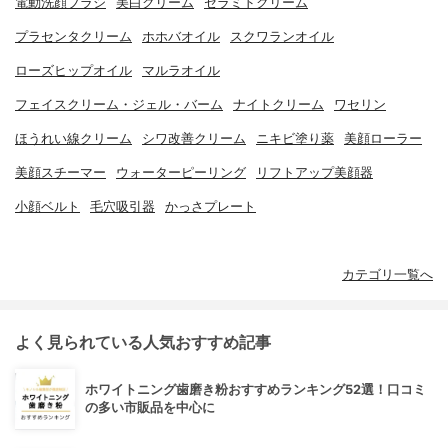
電動洗顔ブラシ
美白クリーム
セラミドクリーム
プラセンタクリーム
ホホバオイル
スクワランオイル
ローズヒップオイル
マルラオイル
フェイスクリーム・ジェル・バーム
ナイトクリーム
ワセリン
ほうれい線クリーム
シワ改善クリーム
ニキビ塗り薬
美顔ローラー
美顔スチーマー
ウォーターピーリング
リフトアップ美顔器
小顔ベルト
毛穴吸引器
かっさプレート
カテゴリ一覧へ
よく見られている人気おすすめ記事
ホワイトニング歯磨き粉おすすめランキング52選！口コミ
の多い市販品を中心に