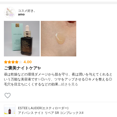
コスメ好き。
amo
4.00
ご褒美ナイトケア✨
昼は乾燥などの環境ダメージから肌を守り、夜は潤いを与えてくれると
いう万能な美容液です✨◎ハリ、ツヤをアップさせる◎キメを整える◎
毛穴を目立ちにくくするなどの効果…
続きを見る
ESTEE LAUDER(エスティローダー)
アドバンス ナイト リペア SR コンプレックスⅡ