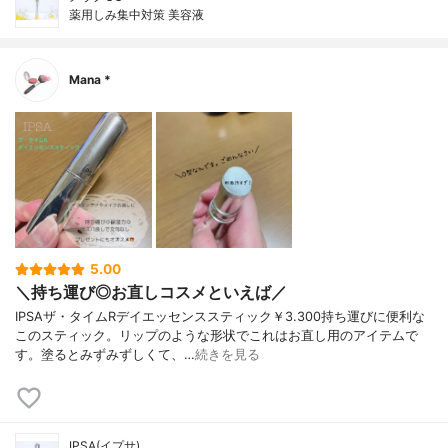
薬用しみ集中対策 美容液
Mana *
5.00
＼持ち運び◎お直しコスメといえば／
IPSAザ・タイムRデイエッセンススティック￥3.300持ち運びに便利な
このスティック。リップのような形状でこれはお直し用のアイテムで
す。塗るとみずみずしくて、…
続きを見る
IPSA(イプサ)