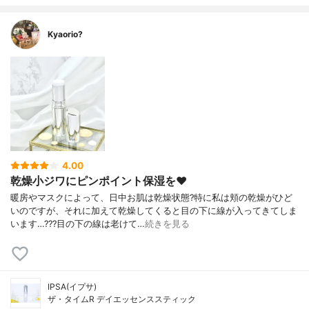
Kyaorio?
4.00
乾燥小ジワにピンポイント保湿を❤️
暖房やマスクによって、日中お肌は乾燥状態?特に私は頬の乾燥がひど
いのですが、それに加えて乾燥してくると目の下に線が入ってきてしま
います…???目の下の線は老けて…
続きを見る
IPSA(イプサ)
ザ・タイムR デイエッセンススティック