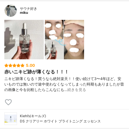
サウナ好き
miku
5.00
赤いニキビ跡が薄くなる！！！
ニキビ跡薄くなる！買うなら絶対楽天！！使い続けて3〜4年ほど。安
いものでは無いので途中使わなくなってしまった時期もありましたが昔
の画像と今を比較したらこんなにも…
続きを見る
Kiehl’s(キールズ)
DS クリアリー ホワイト ブライトニング エッセンス