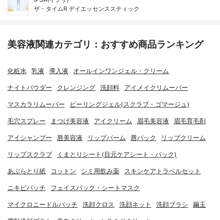
ザ・タイムR デイエッセンススティック
美容液関連カテゴリ：おすすめ商品ランキング
化粧水
乳液
導入液
オールインワンジェル・クリーム
ナイトパウダー
クレンジング
洗顔料
アイメイクリムーバー
マスカラリムーバー
ピーリングジェル(スクラブ・ゴマージュ)
毛穴スプレー
まつげ美容液
アイクリーム
眉毛美容液
眉毛育毛剤
アイシャンプー
唇美容液
リップバーム
唇パック
リップクリーム
リップスクラブ
くまとりシート(目元ケアシート・パック)
あぶらとり紙
コットン
シミ用飲み薬
スキンケアトラベルセット
ニキビパッチ
フェイスパック・シートマスク
マイクロニードルパッチ
洗顔クロス
洗顔ネット
洗顔ブラシ
繭玉