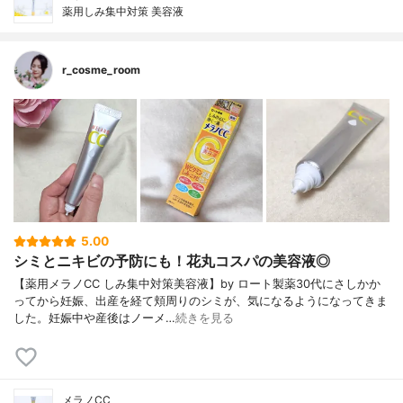
薬用しみ集中対策 美容液
r_cosme_room
5.00
シミとニキビの予防にも！花丸コスパの美容液◎
【薬用メラノCC しみ集中対策美容液】by ロート製薬30代にさしかか
ってから妊娠、出産を経て頬周りのシミが、気になるようになってきま
した。妊娠中や産後はノーメ…
続きを見る
メラノCC