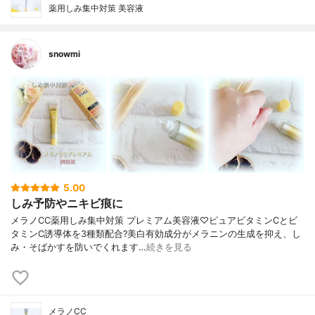
薬用しみ集中対策 美容液
snowmi
5.00
しみ予防やニキビ痕に
メラノCC薬用しみ集中対策 プレミアム美容液♡ピュアビタミンCとビ
タミンC誘導体を3種類配合?美白有効成分がメラニンの生成を抑え、し
み・そばかすを防いでくれます…
続きを見る
メラノCC