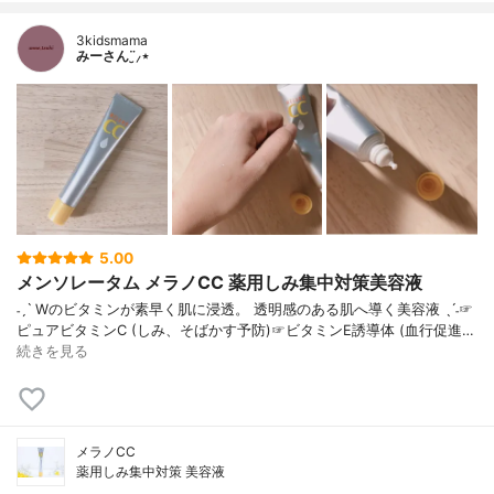
3kidsmama
みーさん¨̮⸝⋆
5.00
メンソレータム メラノCC 薬用しみ集中対策美容液
˗ˏˋ Wのビタミンが素早く肌に浸透。 透明感のある肌へ導く美容液 ˎˊ˗☞
ピュアビタミンC (しみ、そばかす予防)☞ビタミンE誘導体 (血行促進…
続きを見る
メラノCC
薬用しみ集中対策 美容液