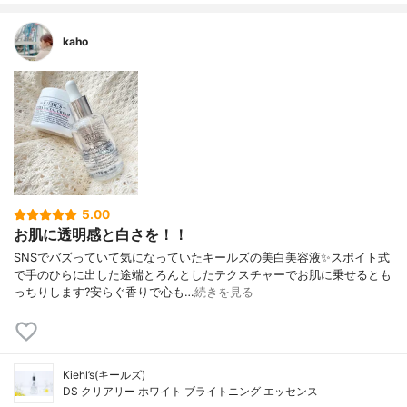
kaho
5.00
お肌に透明感と白さを！！
SNSでバズっていて気になっていたキールズの美白美容液✨スポイト式
で手のひらに出した途端とろんとしたテクスチャーでお肌に乗せるとも
っちりします?安らぐ香りで心も…
続きを見る
Kiehl’s(キールズ)
DS クリアリー ホワイト ブライトニング エッセンス