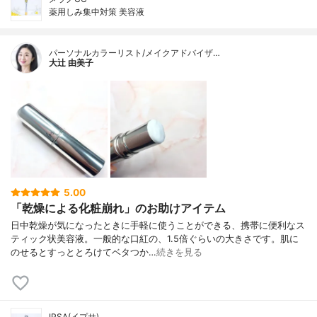
薬用しみ集中対策 美容液
パーソナルカラーリスト/メイクアドバイザ…
大辻 由美子
5.00
「乾燥による化粧崩れ」のお助けアイテム
日中乾燥が気になったときに手軽に使うことができる、携帯に便利なス
ティック状美容液。一般的な口紅の、1.5倍ぐらいの大きさです。肌に
のせるとすっととろけてベタつか…
続きを見る
IPSA(イプサ)