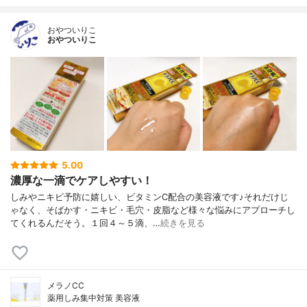
おやついりこ
おやついりこ
5.00
濃厚な一滴でケアしやすい！
しみやニキビ予防に嬉しい、ビタミンC配合の美容液です♪それだけじ
ゃなく、そばかす・ニキビ・毛穴・皮脂など様々な悩みにアプローチし
てくれるんだそう。１回４～５滴、…
続きを見る
メラノCC
薬用しみ集中対策 美容液