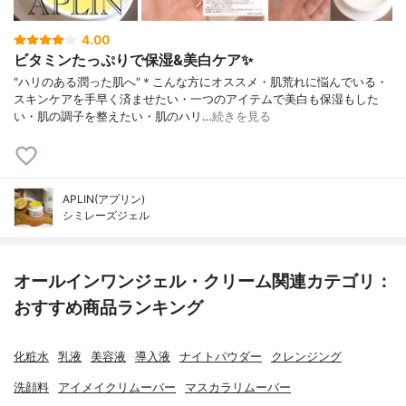
4.00
ビタミンたっぷりで保湿&美白ケア✨
"ハリのある潤った肌へ"＊こんな方にオススメ・肌荒れに悩んでいる・
スキンケアを手早く済ませたい・一つのアイテムで美白も保湿もした
い・肌の調子を整えたい・肌のハリ…
続きを見る
APLIN(アプリン)
シミレーズジェル
オールインワンジェル・クリーム関連カテゴリ：
おすすめ商品ランキング
化粧水
乳液
美容液
導入液
ナイトパウダー
クレンジング
洗顔料
アイメイクリムーバー
マスカラリムーバー