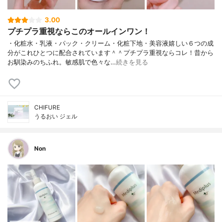
3.00
プチプラ重視ならこのオールインワン！
・化粧水・乳液・パック・クリーム・化粧下地・美容液嬉しい６つの成
分がこれひとつに配合されています＾＾プチプラ重視ならコレ！昔から
お馴染みのちふれ。敏感肌で色々な…
続きを見る
CHIFURE
うるおい ジェル
Non