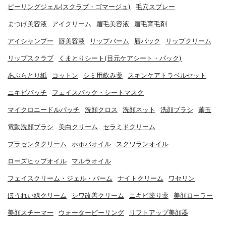
ピーリングジェル(スクラブ・ゴマージュ)
毛穴スプレー
まつげ美容液
アイクリーム
眉毛美容液
眉毛育毛剤
アイシャンプー
唇美容液
リップバーム
唇パック
リップクリーム
リップスクラブ
くまとりシート(目元ケアシート・パック)
あぶらとり紙
コットン
シミ用飲み薬
スキンケアトラベルセット
ニキビパッチ
フェイスパック・シートマスク
マイクロニードルパッチ
洗顔クロス
洗顔ネット
洗顔ブラシ
繭玉
電動洗顔ブラシ
美白クリーム
セラミドクリーム
プラセンタクリーム
ホホバオイル
スクワランオイル
ローズヒップオイル
マルラオイル
フェイスクリーム・ジェル・バーム
ナイトクリーム
ワセリン
ほうれい線クリーム
シワ改善クリーム
ニキビ塗り薬
美顔ローラー
美顔スチーマー
ウォーターピーリング
リフトアップ美顔器