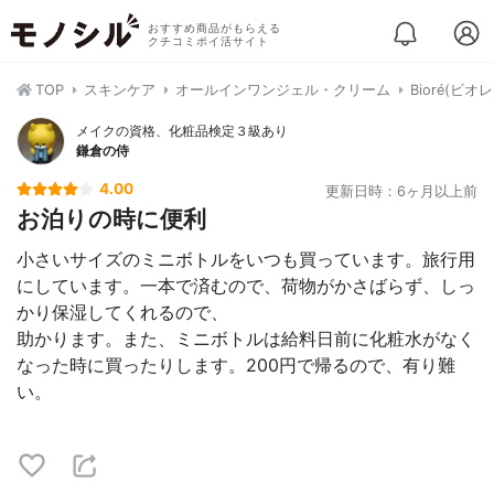
おすすめ商品がもらえる
クチコミポイ活サイト
TOP
スキンケア
オールインワンジェル・クリーム
Bioré(ビ
メイクの資格、化粧品検定３級あり
鎌倉の侍
4.00
更新日時：6ヶ月以上前
お泊りの時に便利
小さいサイズのミニボトルをいつも買っています。旅行用
にしています。一本で済むので、荷物がかさばらず、しっ
かり保湿してくれるので、
助かります。また、ミニボトルは給料日前に化粧水がなく
なった時に買ったりします。200円で帰るので、有り難
い。