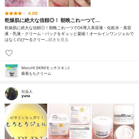
4.00
乾燥肌に絶大な信頼◎！ 朝晩これ一つて...
乾燥肌に絶大な信頼◎！朝晩これ一つでOK導入美容液・化粧水・美容
液・乳液・クリーム・パックをギュッと凝縮！オールインワンジェルで
はなくのび〜るクリー…
続きを見る
MoccHi SKIN(モッチスキン)
吸着もちクリーム
社会人
yuna