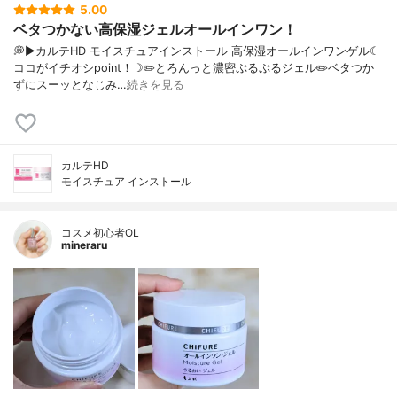
5.00
ベタつかない高保湿ジェルオールインワン！
💭▶️カルテHD モイスチュアインストール 高保湿オールインワンゲル☾
ココがイチオシpoint！☽✏️とろんっと濃密ぷるぷるジェル✏️ベタつか
ずにスーッとなじみ…
続きを見る
カルテHD
モイスチュア インストール
コスメ初心者OL
mineraru