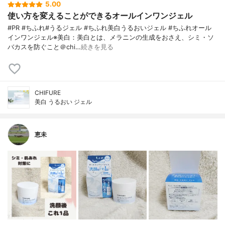
5.00
使い方を変えることができるオールインワンジェル
#PR #ちふれ#うるジェル #ちふれ美白うるおいジェル #ちふれオール
インワンジェル※美白：美白とは、メラニンの生成をおさえ、シミ・ソ
バカスを防ぐこと＠chi…
続きを見る
CHIFURE
美白 うるおい ジェル
恵未