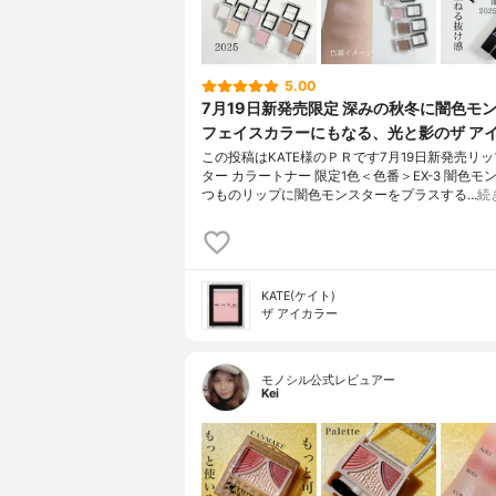
5.00
7月19日新発売限定 深みの秋冬に闇色モ
フェイスカラーにもなる、光と影のザ ア
この投稿はKATE様のＰＲです7月19日新発売リ
ター カラートナー 限定1色＜色番＞EX-3 闇色モ
つものリップに闇色モンスターをプラスする…
続
KATE(ケイト)
ザ アイカラー
モノシル公式レビュアー
Kei