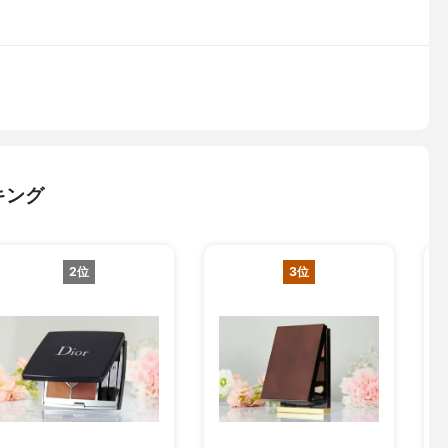
キング
2位
3位