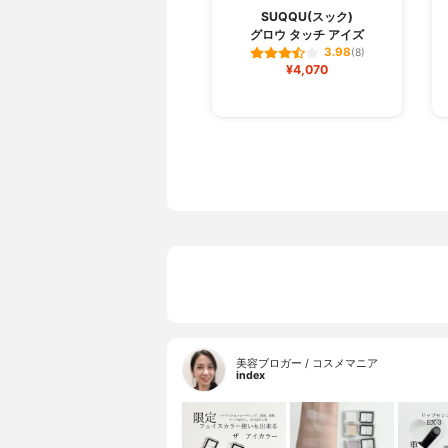
SUQQU(スック)
グロウ タッチ アイズ
3.98
(8)
¥4,070
美容ブロガー / コスメマニア
index