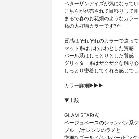
ベターザンアイズが気になってい
こちらが発売されて目移りして即
まるで春のお花畑のようなカラー
私の大好物カラーです?←
質感はそれぞれのカラーで違って
マット系はふわふわとした質感
パール系はしっとりとした質感
グリッター系はザクザクな触り心
しっとり密着してくれる感じでし
カラー詳細▶︎▶︎▶︎
▼上段
GLAM STAR(A)
ベージュベースのシャンパン系グ
ブルー/オレンジのラメと
微細なゴールド/シルバー/ピンク