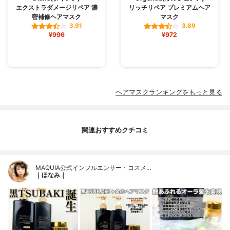
エクストラダメージリペア 濃
リッチリペア プレミアムヘア
密補修ヘアマスク
マスク
3.91
3.89
¥996
¥972
ヘアマスクランキングをもっと見る
関連おすすめクチコミ
MAQUIA公式インフルエンサー・コスメ…
｜ほなみ｜