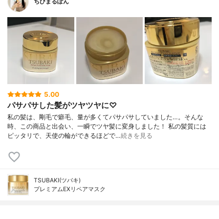
ちびまるぽん
5.00
パサパサした髪がツヤツヤに♡
私の髪は、剛毛で癖毛、量が多くてパサパサしていました…。そんな
時、この商品と出会い、一瞬でツヤ髪に変身しました！ 私の髪質には
ピッタリで、天使の輪ができるほどで…
続きを見る
TSUBAKI(ツバキ)
プレミアムEXリペアマスク