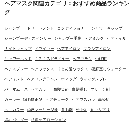
ヘアマスク関連カテゴリ：おすすめ商品ランキン
グ
シャンプー
トリートメント
コンディショナー
シャワーキャップ
シャンプーディスペンサー
シャンプー手袋
ヘアミルク
ヘアオイル
ナイトキャップ
ドライヤー
ヘアアイロン
ブラシアイロン
シャワーヘッド
くるくるドライヤー
ヘアブラシ
つげ櫛
ヘアスプレー
ヘアワックス
まとめ髪ワックス
寝癖直しウォーター
ヘアミスト
ヘアフレグランス
ウィッグ
ウィッグスプレー
パーマムース
ヘアカラー
白髪染め
白髪隠し
ブリーチ剤
カーラー
縮毛矯正剤
ヘアチョーク
ヘアマスカラ
黒染め
ヘナカラー
頭皮マッサージ器
育毛剤
発毛剤
育毛サプリ
増毛パウダー
頭皮ケアローション