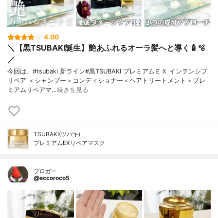
4.00
＼【黒TSUBAKI誕生】艶あふれるオーラ髪へと導く🧴🫧
／
今回は、#tsubaki 新ライン#黒TSUBAKI プレミアムＥＸ インテンシブ
リペア ＜シャンプー＞コンディショナー＜ヘアトリートメント＞プレ
ミアムリペアマ…
続きを見る
TSUBAKI(ツバキ)
プレミアムEXリペアマスク
ブロガー
@eccoroco5