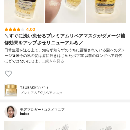
4.00
＼すぐに洗い流せるプレミアムリペアマスクがダメージ補
修効果をアップさせリニューアル💪／
日常生活を送る上で、知らず知らずのうちに蓄積されている髪へのダメ
ージ💣☀️⁡⁡今の私の髪は肩に届きはじめたボブ🙋‍♀️⁡以前のロングヘア時代
ほどではないにせよ、…
続きを見る
TSUBAKI(ツバキ)
プレミアムEXリペアマスク
美容ブロガー / コスメマニア
index