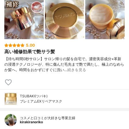
5.00
高い補修効果で艶サラ髪
【待ち時間0秒サロン】サロン帰りの髪を自宅で。濃密美容成分×革新
の浸透テクノロジーが、特に傷んだ毛先まで艶で満たし、極上のなめら
か髪へ。時間をおかずにすぐに洗い…
続きを見る
TSUBAKI(ツバキ)
プレミアムEXリペアマスク
コスメと口コミが大好きな専業主婦
kirakiranoriko