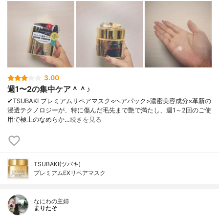
3.00
週1〜2の集中ケア＾＾♪
✔︎TSUBAKI プレミアムリペアマスク<ヘアパック>濃密美容成分×革新の
浸透テクノロジーが、特に傷んだ毛先まで艶で満たし、週1～2回のご使
用で極上のなめらか…
続きを見る
TSUBAKI(ツバキ)
プレミアムEXリペアマスク
なにわの主婦
まりたそ