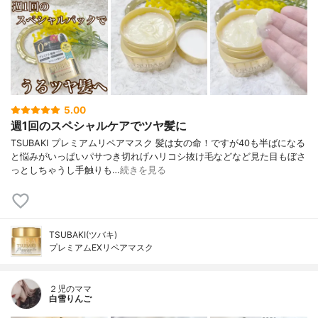
5.00
週1回のスペシャルケアでツヤ髪に
TSUBAKI プレミアムリペアマスク 髪は女の命！ですが40も半ばになる
と悩みがいっぱいパサつき切れげハリコシ抜け毛などなど見た目もぼさ
っとしちゃうし手触りも…
続きを見る
TSUBAKI(ツバキ)
プレミアムEXリペアマスク
２児のママ
白雪りんご