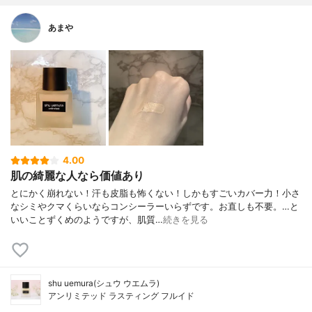
あまや
4.00
肌の綺麗な人なら価値あり
とにかく崩れない！汗も皮脂も怖くない！しかもすごいカバー力！小さ
なシミやクマくらいならコンシーラーいらずです。お直しも不要。…と
いいことずくめのようですが、肌質…
続きを見る
shu uemura(シュウ ウエムラ)
アンリミテッド ラスティング フルイド