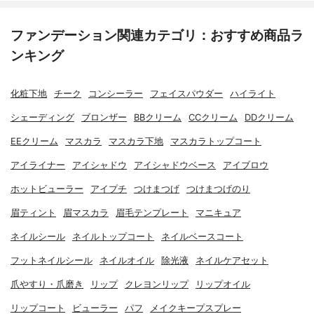
ファンデーション関連カテゴリ：おすすめ商品ラ
ンキング
化粧下地
チーク
コンシーラー
フェイスパウダー
ハイライト
シェーディング
ブロンザー
BBクリーム
CCクリーム
DDクリーム
EEクリーム
マスカラ
マスカラ下地
マスカラトップコート
アイライナー
アイシャドウ
アイシャドウベース
アイブロウ
ホットビューラー
アイプチ
つけまつげ
つけまつげのり
眉ティント
眉マスカラ
眉毛テンプレート
マニキュア
ネイルシール
ネイルトップコート
ネイルベースコート
フットネイルシール
ネイルオイル
除光液
ネイルケアセット
爪やすり・爪磨き
リップ
クレヨンリップ
リップオイル
リップコート
ビューラー
パフ
メイクキープスプレー