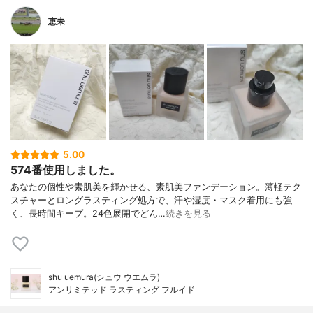
恵未
5.00
574番使用しました。
あなたの個性や素肌美を輝かせる、素肌美ファンデーション。薄軽テク
スチャーとロングラスティング処方で、汗や湿度・マスク着用にも強
く、長時間キープ。24色展開でどん…
続きを見る
shu uemura(シュウ ウエムラ)
アンリミテッド ラスティング フルイド