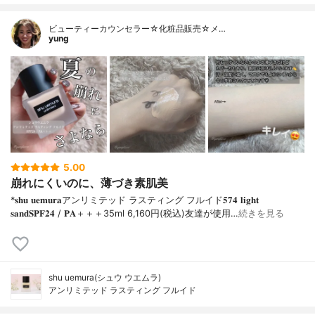
ビューティーカウンセラー☆化粧品販売☆メ…
yung
5.00
崩れにくいのに、薄づき素肌美
*𝐬𝐡𝐮 𝐮𝐞𝐦𝐮𝐫𝐚アンリミテッド ラスティング フルイド𝟓𝟕𝟒 𝐥𝐢𝐠𝐡𝐭
𝐬𝐚𝐧𝐝𝐒𝐏𝐅𝟐𝟒 / 𝐏𝐀＋＋＋⁡35ml 6,160円(税込)⁡友達が使用…
続きを見る
shu uemura(シュウ ウエムラ)
アンリミテッド ラスティング フルイド