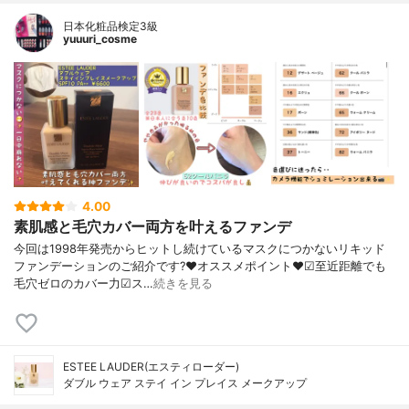
日本化粧品検定3級
yuuuri_cosme
4.00
素肌感と毛穴カバー両方を叶えるファンデ
今回は1998年発売からヒットし続けているマスクにつかないリキッド
ファンデーションのご紹介です?❤︎オススメポイント❤︎☑︎至近距離でも
毛穴ゼロのカバー力☑︎ス…
続きを見る
ESTEE LAUDER(エスティローダー)
ダブル ウェア ステイ イン プレイス メークアップ