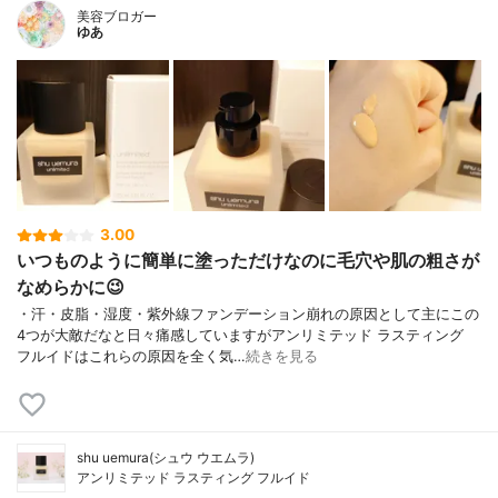
美容ブロガー
ゆあ
3.00
いつものように簡単に塗っただけなのに毛穴や肌の粗さが
なめらかに😉
・汗・皮脂・湿度・紫外線ファンデーション崩れの原因として主にこの
4つが大敵だなと日々痛感していますがアンリミテッド ラスティング
フルイドはこれらの原因を全く気…
続きを見る
shu uemura(シュウ ウエムラ)
アンリミテッド ラスティング フルイド