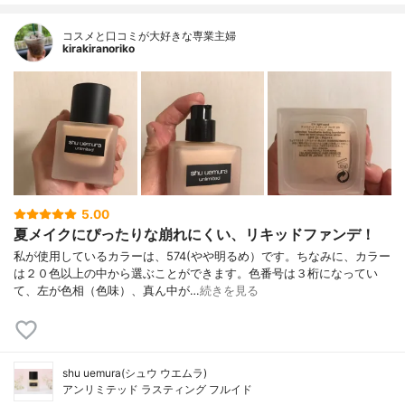
コスメと口コミが大好きな専業主婦
kirakiranoriko
5.00
夏メイクにぴったりな崩れにくい、リキッドファンデ！
私が使用しているカラーは、574(やや明るめ）です。ちなみに、カラー
は２０色以上の中から選ぶことができます。色番号は３桁になってい
て、左が色相（色味）、真ん中が…
続きを見る
shu uemura(シュウ ウエムラ)
アンリミテッド ラスティング フルイド