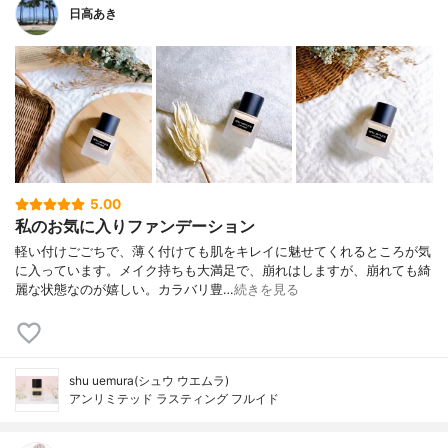
日高あき
5.00
私のお気に入りファンデーション
軽い付けごごちで、薄く付けても肌をキレイに魅せてくれるところが気
に入っています。メイク持ちも大満足で、崩れはしますが、崩れても綺
麗な状態なのが嬉しい。カラバリ豊…
続きを見る
shu uemura(シュウ ウエムラ)
アンリミテッド ラスティング フルイド