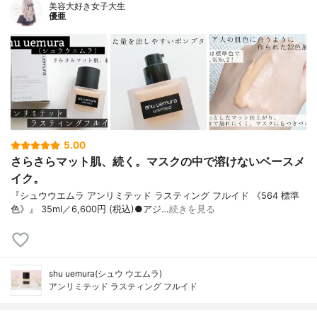
美容大好き女子大生
優亜
5.00
さらさらマット肌、続く。マスクの中で溶けないベースメ
イク。
『シュウウエムラ アンリミテッド ラスティング フルイド 《564 標準
色》』 35ml／6,600円 (税込)●アジ…
続きを見る
shu uemura(シュウ ウエムラ)
アンリミテッド ラスティング フルイド