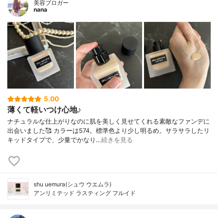
美容ブロガー
nana
5.00
薄くて軽いつけ心地♪
ナチュラルな仕上がりなのに肌を美しく見せてくれる素敵なファンデに
出会いました🥰 カラーは574。標準色より少し明るめ。サラサラしたリ
キッドタイプで、少量でかなり…
続きを見る
shu uemura(シュウ ウエムラ)
アンリミテッド ラスティング フルイド