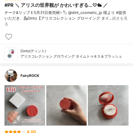
#PR ＼ アリスの世界観が かわいすぎる…♡🐇 ／
チーク&リップ💄⁡5月31日発売🆕✨⁡🏷️ @dint_cosmetic_jp 様より #提供
いただき、⁡💁Dinto【アリスコレクション グローイング タイ…
続きを見
る
Dinto(ディント)
アリスコレクション グロウイング タイムトゥキス＆ブラッシュ
FairyROCK
4.00