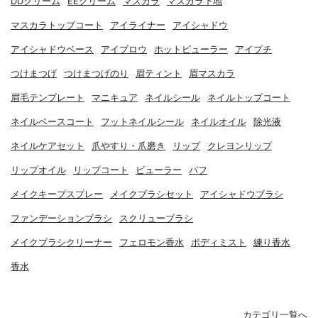
DDクリーム
EEクリーム
マスカラ
マスカラ下地
マスカラトップコート
アイライナー
アイシャドウ
アイシャドウベース
アイブロウ
ホットビューラー
アイプチ
つけまつげ
つけまつげのり
眉ティント
眉マスカラ
眉毛テンプレート
マニキュア
ネイルシール
ネイルトップコート
ネイルベースコート
フットネイルシール
ネイルオイル
除光液
ネイルケアセット
爪やすり・爪磨き
リップ
クレヨンリップ
リップオイル
リップコート
ビューラー
パフ
メイクキープスプレー
メイクブラシセット
アイシャドウブラシ
ファンデーションブラシ
スクリューブラシ
メイクブラシクリーナー
フェロモン香水
ボディミスト
練り香水
香水
カテゴリ一覧へ