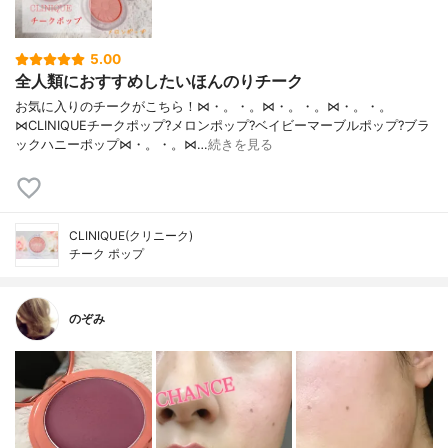
5.00
全人類におすすめしたいほんのりチーク
お気に入りのチークがこちら！⋈・。・。⋈・。・。⋈・。・。
⋈CLINIQUEチークポップ?メロンポップ?ベイビーマーブルポップ?ブラ
ックハニーポップ⋈・。・。⋈…
続きを見る
CLINIQUE(クリニーク)
チーク ポップ
のぞみ