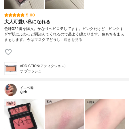
5.00
大人可愛い私になれる
色味022番を購入。かなりヘビロテしてます。ピンクだけど、ピンクす
ぎず肌にふわっと馴染んでくれるので品よく纏まります。色もちもまぁ
まぁします。今はマスクでどうし…
続きを見る
ADDICTION(アディクション)
ザ ブラッシュ
イエベ春
なゆ