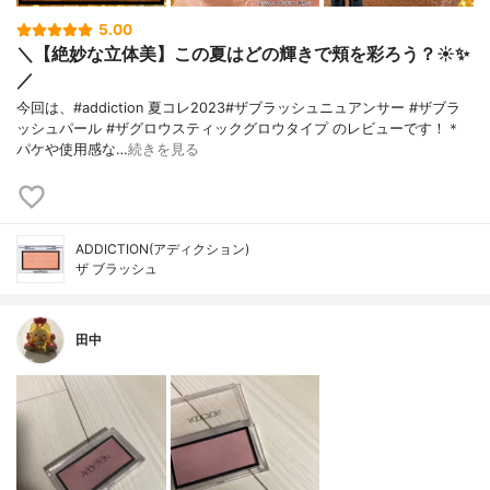
5.00
＼【絶妙な立体美】この夏はどの輝きで頬を彩ろう？☀️✨
／
今回は、#addiction 夏コレ2023#ザブラッシュニュアンサー #ザブラ
ッシュパール #ザグロウスティックグロウタイプ のレビューです！＊
パケや使用感な…
続きを見る
ADDICTION(アディクション)
ザ ブラッシュ
田中