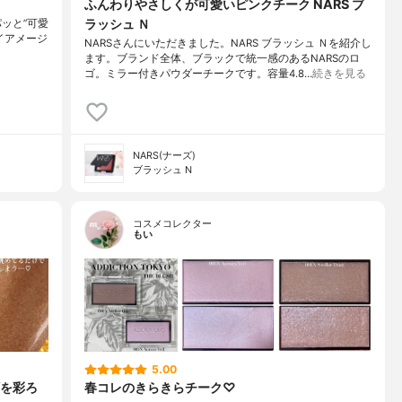
ふんわりやさしくが可愛いピンクチーク NARS ブ
ラッシュ Ｎ
ッと”可愛
 マイアメージ
NARSさんにいただきました。NARS ブラッシュ Ｎを紹介し
ます。ブランド全体、ブラックで統一感のあるNARSのロ
ゴ。ミラー付きパウダーチークです。容量4.8…
続きを見る
NARS(ナーズ)
ブラッシュ N
コスメコレクター
もい
5.00
を彩ろ
春コレのきらきらチーク♡