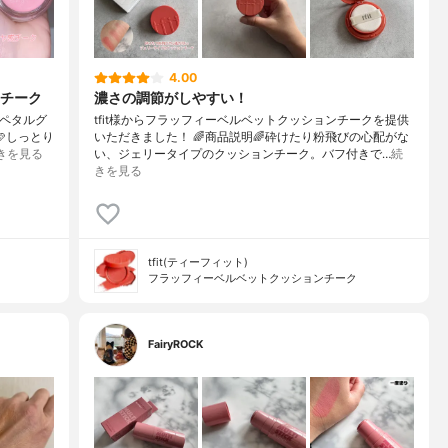
4.00
チーク
濃さの調節がしやすい！
iペタルグ
tfit様からフラッフィーベルベットクッションチークを提供
🩷しっとり
いただきました！ 🌈商品説明🌈砕けたり粉飛びの心配がな
きを見る
い、ジェリータイプのクッションチーク。バフ付きで…
続
きを見る
tfit(ティーフィット)
フラッフィーベルベットクッションチーク
FairyROCK