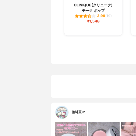
CLINIQUE(クリニーク)
チーク ポップ
3.99
(70)
¥1,548
珈琲豆♡