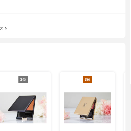
ス N
2位
3位