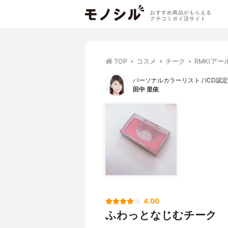
おすすめ商品がもらえる
クチコミポイ活サイト
TOP
コスメ
チーク
RMK(ア
パーソナルカラーリスト / ICD
田中 里依
4.00
ふわっとなじむチーク