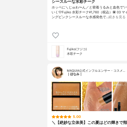
シースルーな水彩チーク
ホッペに＼じゅわ〜ん／と密着うるみと血色で“パ
いく♡Fujiko 水彩チーク¥1,760（税込）💟 03
ングピンクシースルーな水感発色で…
続きを見る
Fujiko(フジコ)
水彩チーク
MAQUIA公式インフルエンサー・コスメ…
｜ほなみ｜
5.00
＼【絶妙な立体美】この夏はどの輝きで頬