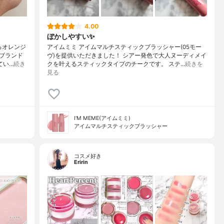
4.00
ぼかしやすい✨
るオレンジ
アイムミミ アイムマルチスティックブラッシャー(05モー
ブランド
ヴ)を提供いただきました！ シアー発色で大人ヌーディメイ
てい…
続き
クを叶えるスティックタイプのチークです。 ステ…
続きを
見る
I'M MEME(アイムミミ)
アイムマルチスティックブラッシャー
コスメ好き
Eririn