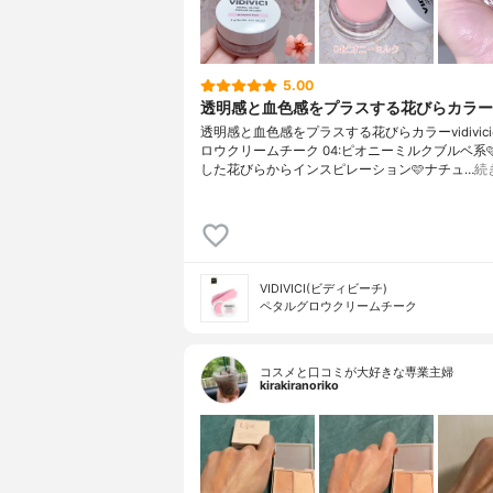
5.00
透明感と血色感をプラスする花びらカラー
透明感と血色感をプラスする花びらカラーvidivic
ロウクリームチーク 04:ピオニーミルクブルベ系
した花びらからインスピレーション🩷ナチュ…
続
VIDIVICI(ビディビーチ)
ペタルグロウクリームチーク
コスメと口コミが大好きな専業主婦
kirakiranoriko