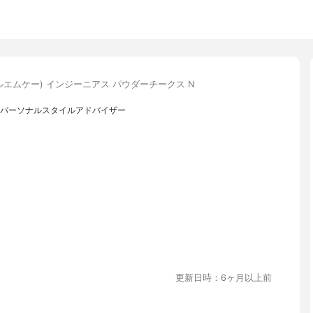
ールエムケー) インジーニアス パウダーチークス N
認定パーソナルスタイルアドバイザー
更新日時：6ヶ月以上前