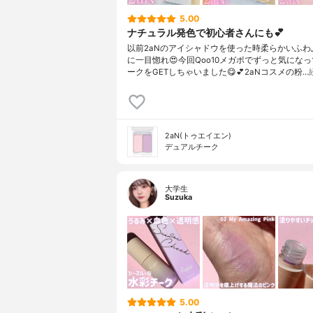
5.00
ナチュラル発色で初心者さんにも💕
以前2aNのアイシャドウを使った時柔らかいふわ
に一目惚れ😍⁡今回Qoo10メガポでずっと気にな
ークをGETしちゃいました😋💕⁡2aNコスメの粉…
2aN(トゥエイエン)
デュアルチーク
大学生
Suzuka
5.00