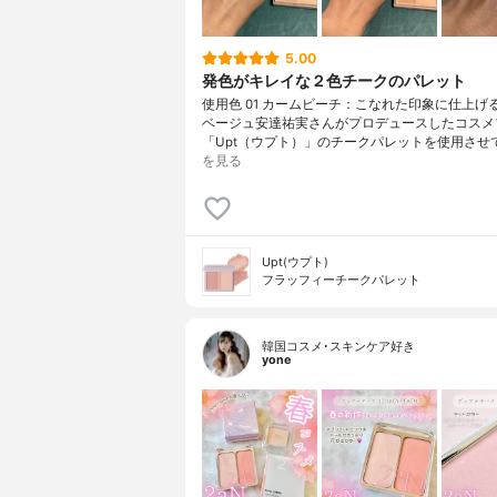
5.00
発色がキレイな２色チークのパレット
使用色 01 カームビーチ：こなれた印象に仕上げ
ベージュ安達祐実さんがプロデュースしたコスメ
「Upt（ウプト）」のチークパレットを使用させ
を見る
Upt(ウプト)
フラッフィーチークパレット
韓国コスメ･スキンケア好き
yone