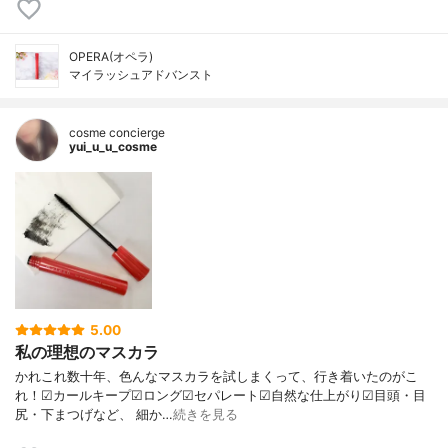
OPERA(オペラ)
マイラッシュアドバンスト
cosme concierge
yui_u_u_cosme
5.00
私の理想のマスカラ
かれこれ数十年、色んなマスカラを試しまくって、行き着いたのがこ
れ！☑︎カールキープ☑︎ロング☑︎セパレート☑︎自然な仕上がり☑︎目頭・目
尻・下まつげなど、 細か…
続きを見る