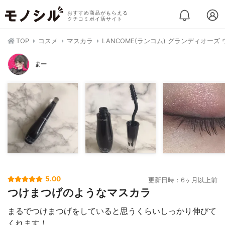
おすすめ商品がもらえる
クチコミポイ活サイト
TOP
コスメ
マスカラ
LANCOME(ランコム) グランディオーズ
まー
5.00
更新日時：6ヶ月以上前
つけまつげのようなマスカラ
まるでつけまつげをしていると思うくらいしっかり伸びて
くれます！