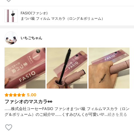
FASIO(ファシオ)
まつパ級 フィルム マスカラ（ロング＆ボリューム）
いちごちゃん
5.00
ファシオのマスカラ👀
……⁡⁡株式会社コーセー⁡⁡FASIO ファシオ⁡⁡まつパ級 フィルムマスカラ⁡⁡（ロン
グ＆ボリューム）⁡⁡のご紹介🩷️⁡⁡……⁡⁡くすみぴんくが可愛い🩷️⁡⁡…
続きを見る