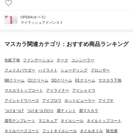
OPERA(オペラ)
マイラッシュアドバンスト
マスカラ関連カテゴリ：おすすめ商品ランキング
化粧下地
ファンデーション
チーク
コンシーラー
フェイスパウダー
ハイライト
シェーディング
ブロンザー
BBクリーム
CCクリーム
DDクリーム
EEクリーム
マスカラ下地
マスカラトップコート
アイライナー
アイシャドウ
アイシャドウベース
アイブロウ
ホットビューラー
アイプチ
つけまつげ
つけまつげのり
眉ティント
眉マスカラ
眉毛テンプレート
マニキュア
ネイルシール
ネイルトップコート
ネイルベースコート
フットネイルシール
ネイルオイル
除光液