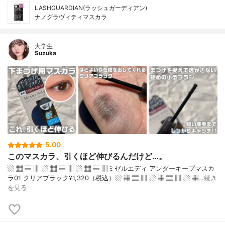
LASHGUARDIAN(ラッシュガーディアン)
ナノグラヴィティマスカラ
大学生
Suzuka
5.00
このマスカラ、引くほど伸びるんだけど…。
▧ ▦ ▤ ▥ ▧ ▦ ▤ ▥ ▧ ▦ ▤ ▥ミゼルエディ アンダーキープマスカ
ラ01 クリアブラック¥1,320（税込）▧ ▦ ▤ ▥ ▧ ▦ ▤ ▥ ▧ ▦…
続き
を見る