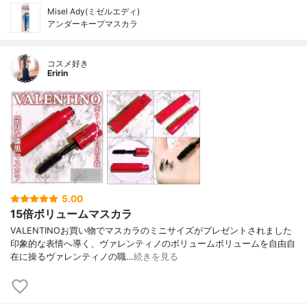
Misel Ady(ミゼルエディ)
アンダーキープマスカラ
コスメ好き
Eririn
5.00
15倍ボリュームマスカラ
VALENTINOお買い物でマスカラのミニサイズがプレゼントされました
印象的な表情へ導く、ヴァレンティノのボリュームボリュームを自由自
在に操るヴァレンティノの職…
続きを見る