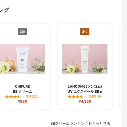
ング
2位
3位
CHIFURE
LANCOME(ランコム)
BB クリーム
UV エクスペール BB n
3.89
3.89
(20)
(18)
¥880
¥4,350
BBクリームランキングをもっと見る