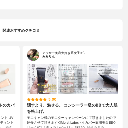
関連おすすめクチコミ
アラサー美容大好き系女子✰ˊ˗
みみりん
5.00
トのカバ
隠すより、魅せる。 コンシーラー級のBBで大人肌
を格上げ。
ント UV
モニキャン様のモニターキャンペーンにて頂きましたので
Bティント
紹介させて頂きます◁Moist Laboハイカバー薬用美白BBク
カ…
続き
リーム(01 ナチュラルベージュ)SPF50…
続きを見る