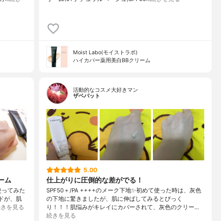
Moist Labo(モイストラボ)
ハイカバー薬用美白BBクリーム
活動的なコスメ大好きマン
ザベバット
5.00
ーム
仕上がりに圧倒的な差がでる！
使ってみた
SPF50＋/PA ++++のメーク下地✨初めて使った時は、灰色
ミドが、肌
の下地に驚きましたが、肌に伸ばしてみるとびっく
続きを見る
り！！！肌悩みがキレイにカバーされて、灰色のクリー…
続きを見る