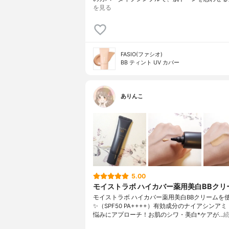
を見る
FASIO(ファシオ)
BB ティント UV カバー
ありんこ
5.00
モイストラボ ハイカバー薬用美白BBクリ
モイストラボ ハイカバー薬用美白BBクリームを
✨（SPF50 PA++++）有効成分のナイアシンア
悩みにアプローチ！お肌のシワ・美白*ケアが…