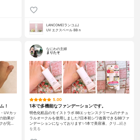
LANCOME(ランコム)
UV エクスペール BB n
なにわの主婦
まりたそ
5.00
ーム！
1本で多機能なファンデーションです。
・UVカッ
明色化粧品のモイストラボ BBエッセンスクリームのナチュ
の効果が
ラルオークルを使用しました?日本初シワ改善できるBBファ
クが完…
ンデーションになっております✨1本で美容液、クリ…
続き
を見る