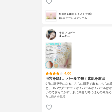
Moist Labo(モイストラボ)
BBエッセンスクリーム
美容ブロガー
まみやこ
4.00
毛穴を隠し、パールで輝く素肌を演出
9月に新発売になる、さらに限定で出るこちらの
と、BBパウダーにラメが！パールが！パールは
いのでぎらつかず、肌に乗せた時にほんのり煌め
た…
続きを見る