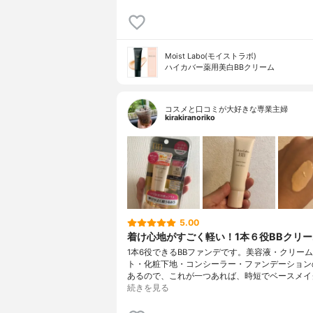
Moist Labo(モイストラボ)
ハイカバー薬用美白BBクリーム
コスメと口コミが大好きな専業主婦
kirakiranoriko
5.00
着け心地がすごく軽い！1本６役BBクリ
1本6役できるBBファンデです。美容液・クリーム
ト・化粧下地・コンシーラー・ファンデーション
あるので、これが一つあれば、時短でベースメイ
続きを見る