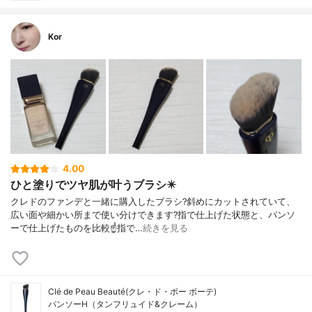
Kor
4.00
ひと塗りでツヤ肌が叶うブラシ✴️
クレドのファンデと一緒に購入したブラシ?️斜めにカットされていて、
広い面や細かい所まで使い分けできます?指で仕上げた状態と、パンソ
ーで仕上げたものを比較☝️指で…
続きを見る
Clé de Peau Beauté(クレ・ド・ポー ボーテ)
パンソーH（タンフリュイド&クレーム）