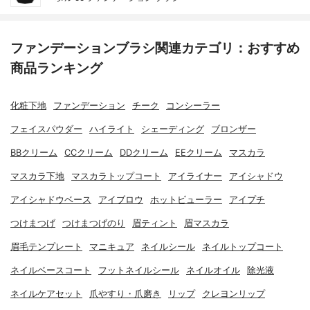
ファンデーションブラシ関連カテゴリ：おすすめ
商品ランキング
化粧下地
ファンデーション
チーク
コンシーラー
フェイスパウダー
ハイライト
シェーディング
ブロンザー
BBクリーム
CCクリーム
DDクリーム
EEクリーム
マスカラ
マスカラ下地
マスカラトップコート
アイライナー
アイシャドウ
アイシャドウベース
アイブロウ
ホットビューラー
アイプチ
つけまつげ
つけまつげのり
眉ティント
眉マスカラ
眉毛テンプレート
マニキュア
ネイルシール
ネイルトップコート
ネイルベースコート
フットネイルシール
ネイルオイル
除光液
ネイルケアセット
爪やすり・爪磨き
リップ
クレヨンリップ