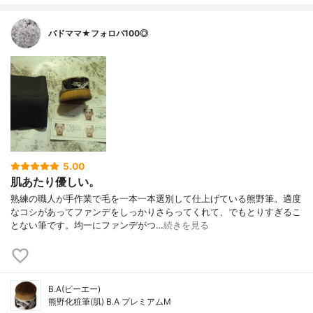
バドママ★フォロバ100◎
5.00
肌あたり優しい。
熟練の職人が手作業で毛を一本一本選別して仕上げている熊野筆。適度
なコシがあってファンデをしっかりさらってくれて、でもとりすぎるこ
とない筆です。均一にファンデがつ…
続きを見る
B.A(ビーエー)
熊野化粧筆(肌) B.A プレミアムM