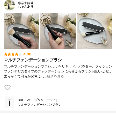
専業主婦🍒´-
ちゃんあり
4.00
マルチファンデーションブラシ
マルチファンデーションブラシ‪‪𓂃 𓈒𓏸✎リキッド、パウダー、クッション
ファンデどのタイプのファンデーションにも使えるブラシ✨触り心地は
柔らかくて滑らか💓💓ふわ…
続きを見る
BRILLIAGE(ブリリアージュ)
マルチファンデーションブラシ