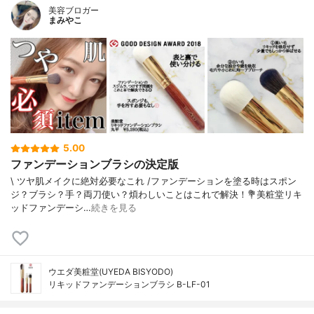
美容ブロガー
まみやこ
5.00
ファンデーションブラシの決定版
\ ツヤ肌メイクに絶対必要なこれ /⁡⁡ファンデーションを塗る時はスポン
ジ？ブラシ？手？両刀使い？⁡煩わしいことはこれで解決！⁡⁡⁡💐美粧堂リキ
ッドファンデーシ…
続きを見る
ウエダ美粧堂(UYEDA BISYODO)
リキッドファンデーションブラシ B-LF-01