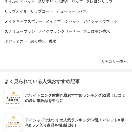
ネイルケアセット
爪やすり・爪磨き
リップ
クレヨンリップ
リップオイル
リップコート
ビューラー
パフ
メイクキープスプレー
メイクブラシセット
アイシャドウブラシ
スクリューブラシ
メイクブラシクリーナー
フェロモン香水
ボディミスト
練り香水
香水
カテゴリ一覧へ
よく見られている人気おすすめ記事
ホワイトニング歯磨き粉おすすめランキング52選！口コミ
の多い市販品を中心に
アイシャドウおすすめ人気ランキング52選！パレット&単
色&ラメ入り商品を徹底比較！