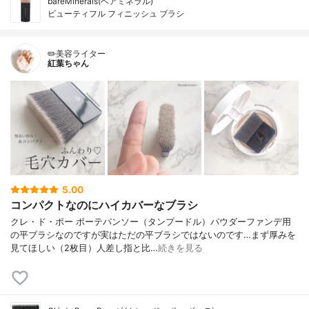
bareMinerals(ベアミネラル)
ビューティフル フィニッシュ ブラシ
✏️美容ライター
紅葉ちゃん
5.00
コンパクトなのにハイカバーなブラシ
クレ・ド・ポー ボーテパンソー（タンプードル）パウダーファンデ用
の平ブラシなのですが実はただの平ブラシではないのです…まず厚みを
見てほしい（2枚目）人差し指と比…
続きを見る