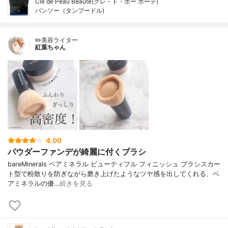
Clé de Peau Beauté(クレ・ド・ポー ボーテ)
パンソー（タンプードル)
✏️美容ライター
紅葉ちゃん
4.00
パウダーファンデが綺麗に付くブラシ
bareMinerals ベアミネラル ビューティフル フィニッシュ ブラシスカー
ト型で粉散りを防ぎながら磨き上げたようなツヤ感を出してくれる、ベ
アミネラルの優…
続きを見る