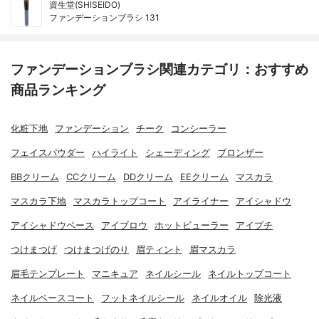
資生堂(SHISEIDO)
ファンデーションブラシ 131
ファンデーションブラシ関連カテゴリ：おすすめ
商品ランキング
化粧下地
ファンデーション
チーク
コンシーラー
フェイスパウダー
ハイライト
シェーディング
ブロンザー
BBクリーム
CCクリーム
DDクリーム
EEクリーム
マスカラ
マスカラ下地
マスカラトップコート
アイライナー
アイシャドウ
アイシャドウベース
アイブロウ
ホットビューラー
アイプチ
つけまつげ
つけまつげのり
眉ティント
眉マスカラ
眉毛テンプレート
マニキュア
ネイルシール
ネイルトップコート
ネイルベースコート
フットネイルシール
ネイルオイル
除光液