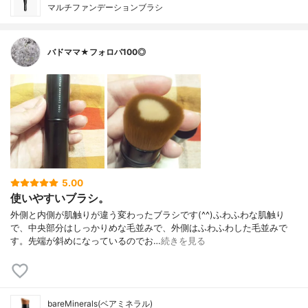
マルチファンデーションブラシ
バドママ★フォロバ100◎
5.00
使いやすいブラシ。
外側と内側が肌触りが違う変わったブラシです(^^)ふわふわな肌触り
で、中央部分はしっかりめな毛並みで、外側はふわふわした毛並みで
す。先端が斜めになっているのでお…
続きを見る
bareMinerals(ベアミネラル)