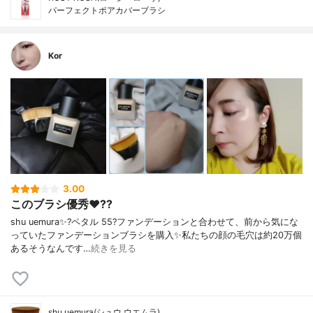
パーフェクトポアカバーブラシ
Kor
3.00
このブラシ優秀❤️??
shu uemura✨?ペタル 55?ファンデーションと合わせて、前から気にな
っていたファンデーションブラシを購入✨私たちの顔の毛穴は約20万個
あるそうなんです…
続きを見る
shu uemura(シュウ ウエムラ)