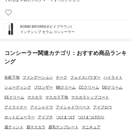
BOBBI BROWN(ボビイブラウン)
インテンシブ セラム コンシーラー
コンシーラー関連カテゴリ：おすすめ商品ランキ
ング
化粧下地
ファンデーション
チーク
フェイスパウダー
ハイライト
シェーディング
ブロンザー
BBクリーム
CCクリーム
DDクリーム
EEクリーム
マスカラ
マスカラ下地
マスカラトップコート
アイライナー
アイシャドウ
アイシャドウベース
アイブロウ
ホットビューラー
アイプチ
つけまつげ
つけまつげのり
眉ティント
眉マスカラ
眉毛テンプレート
マニキュア