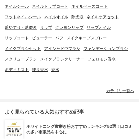
ネイルシール
ネイルトップコート
ネイルベースコート
フットネイルシール
ネイルオイル
除光液
ネイルケアセット
爪やすり・爪磨き
リップ
クレヨンリップ
リップオイル
リップコート
ビューラー
パフ
メイクキープスプレー
メイクブラシセット
アイシャドウブラシ
ファンデーションブラシ
スクリューブラシ
メイクブラシクリーナー
フェロモン香水
ボディミスト
練り香水
香水
カテゴリ一覧へ
よく見られている人気おすすめ記事
ホワイトニング歯磨き粉おすすめランキング52選！口コミ
の多い市販品を中心に