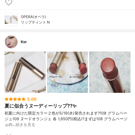
OPERA(オペラ)
リップティント N
Kor
5.00
夏に似合うヌーディーリップ??✨
初夏に向けた限定カラー２色が5/19(水)発売されます?108 グラムベー
ジュ109 ヌードオランジェ 各 1,650円(税込)?まずは108 グラムベージ
ュの…
続きを見る