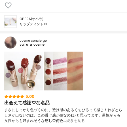
OPERA(オペラ)
リップティント N
cosme concierge
yui_u_u_cosme
5.00
出会えて感謝♡な名品
まさにしっかり色づくのに、透け感のあるくちびるって感じ！わざとら
しさが出ないのは、この透け感が鍵なのね♪と思ってます。男性からも
女性からも好まれそうな感じ♡何色…
続きを見る