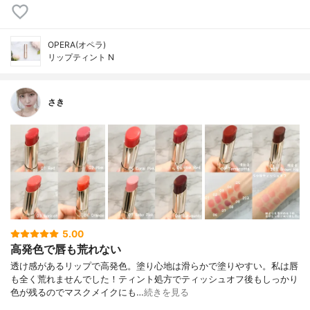
OPERA(オペラ)
リップティント N
さき
5.00
高発色で唇も荒れない
透け感があるリップで高発色。塗り心地は滑らかで塗りやすい。 私は唇
も全く荒れませんでした！ ティント処方でティッシュオフ後もしっかり
色が残るのでマスクメイクにも…
続きを見る