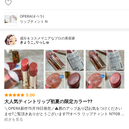
OPERA(オペラ)
リップティント N
成分＆コスメマニアなプロの美容家
きょうこ_りっしゅ
5.00
大人気ティントリップ初夏の限定カラー??
＼OPERA新作?5月19日発売／ ⚠️唇のアップあり〼 お気をつけください
ませ? ご覧頂きありがとうございます? ?オペラ リップティント N ?108 …
続きを見る