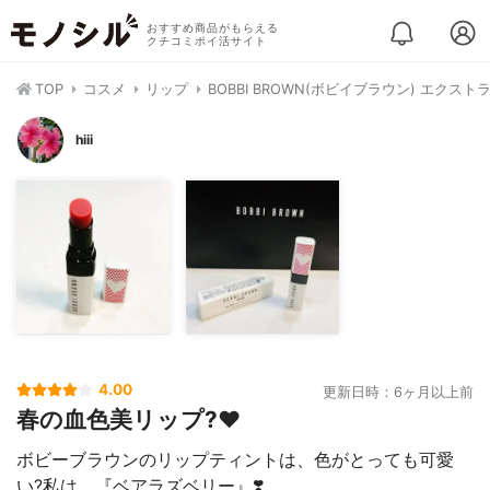
おすすめ商品がもらえる
クチコミポイ活サイト
TOP
コスメ
リップ
BOBBI BROWN(ボビイブラウン) エクスト
hiii
4.00
更新日時：6ヶ月以上前
春の血色美リップ?❤️
ボビーブラウンのリップティントは、色がとっても可愛
い?私は、『ベアラズベリー』❣️