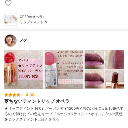
OPERA(オペラ)
リップティント N
メグ
4.00
落ちないティントリップ オペラ
★リップティント N 08 バーガンディ1500円✔︎唇の水分に反応し発色す
るので付けたての色をキープ『ルージュ×ティント÷オイル』3つの質感
をミックスティント…
続きを見る