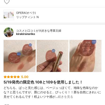
OPERA(オペラ)
リップティント N
コスメと口コミが大好きな専業主婦
kirakiranoriko
5.00
5/19発売の限定色 108と109を使用しました！
どちらも、ぱっと見た感じは、ベージュっぽくて、地味な色味なのか
な？と思うんですが、唇にのせると、びっくり！！唇を自然にきれいに
見せてくれるんです！程よいツヤ感が…
続きを見る