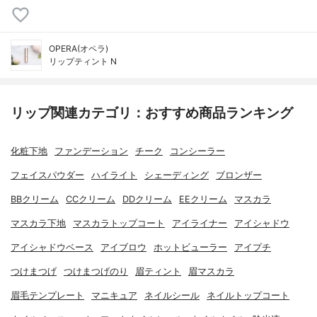
OPERA(オペラ)
リップティント N
リップ関連カテゴリ：おすすめ商品ランキング
化粧下地
ファンデーション
チーク
コンシーラー
フェイスパウダー
ハイライト
シェーディング
ブロンザー
BBクリーム
CCクリーム
DDクリーム
EEクリーム
マスカラ
マスカラ下地
マスカラトップコート
アイライナー
アイシャドウ
アイシャドウベース
アイブロウ
ホットビューラー
アイプチ
つけまつげ
つけまつげのり
眉ティント
眉マスカラ
眉毛テンプレート
マニキュア
ネイルシール
ネイルトップコート