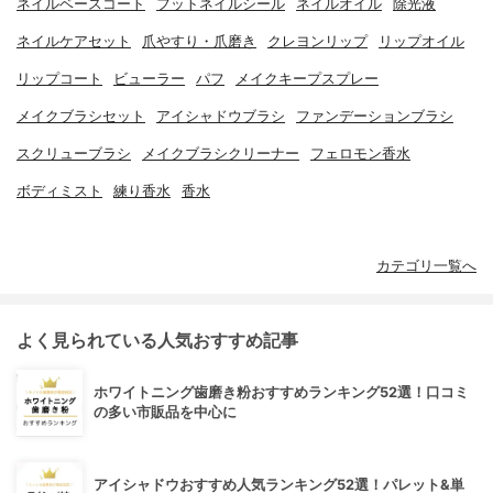
ネイルベースコート
フットネイルシール
ネイルオイル
除光液
ネイルケアセット
爪やすり・爪磨き
クレヨンリップ
リップオイル
リップコート
ビューラー
パフ
メイクキープスプレー
メイクブラシセット
アイシャドウブラシ
ファンデーションブラシ
スクリューブラシ
メイクブラシクリーナー
フェロモン香水
ボディミスト
練り香水
香水
カテゴリ一覧へ
よく見られている人気おすすめ記事
ホワイトニング歯磨き粉おすすめランキング52選！口コミ
の多い市販品を中心に
アイシャドウおすすめ人気ランキング52選！パレット&単