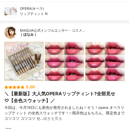
OPERA(オペラ)
リップティント N
MAQUIA公式インフルエンサー・コスメ…
｜ほなみ｜
5.00
＼【最新版】大人気OPERAリップティント?全部見せ
♡【全色スウォッチ】／
今回は、今月19日にも新色が発売されましたね！そう！opera オペラリ
ップティント の全色スウォッチです！✨既存色はもちろん、限定色まで
コツコツ コツコツ せ…
続きを見る