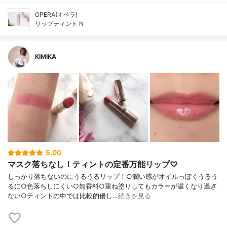
OPERA(オペラ)
リップティント N
KIMIKA
5.00
マスク落ちなし！ティントの定番万能リップ♡
しっかり落ちないのにうるうるリップ！○潤い感がオイルっぽくうるう
るに○色落ちしにくい○無香料○重ね塗りしてもカラーが濃くなり過ぎ
ない○ティントの中では比較的優し…
続きを見る