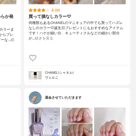
4.00
めらか発
買って損なしカラー♡
何種類もあるCHANELのマニキュアの中でも買ってハズレ
なしのカラー♡誕生日プレゼントにもおすすめなアイテム
カラーま
です！ハケが細い分、キューティクルなどの細かい部分
からプレ
が…
続きを見る
ピーな…
続
CHANEL(シャネル)
ヴェルニ
退会させていただきます