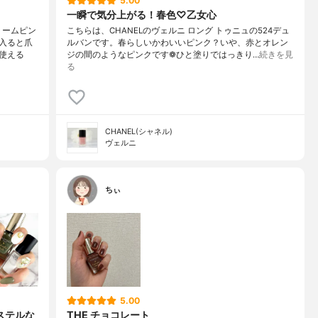
5.00
一瞬で気分上がる！春色♡乙女心
リームピン
こちらは、CHANELのヴェルニ ロング トゥニュの524デュ
入ると爪
ルバンです。春らしいかわいいピンク？いや、赤とオレン
使える
ジの間のようなピンクです❁︎ひと塗りではっきり…
続きを見
る
CHANEL(シャネル)
ヴェルニ
ちぃ
5.00
パステルな
THE チョコレート