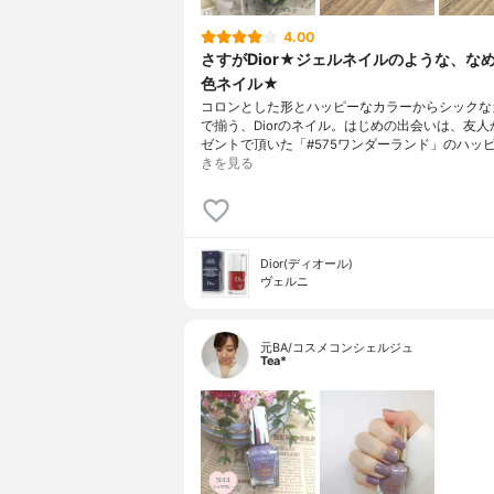
4.00
さすがDior★ジェルネイルのような、な
色ネイル★
コロンとした形とハッピーなカラーからシックな
で揃う、Diorのネイル。はじめの出会いは、友人
ゼントで頂いた「#575ワンダーランド」のハッ
きを見る
Dior(ディオール)
ヴェルニ
元BA/コスメコンシェルジュ
Tea*