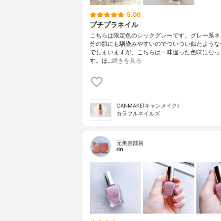
5.00
プチプラネイル
こちらは限定色のシックグレーです。グレー系ネ
分の肌にも馴染みやすいのでついつい似たような
でしまいますが、こちらは一味違った色味になっ
す。ほ…
続きを見る
CANMAKE(キャンメイク)
カラフルネイルズ
元美容部員
rin