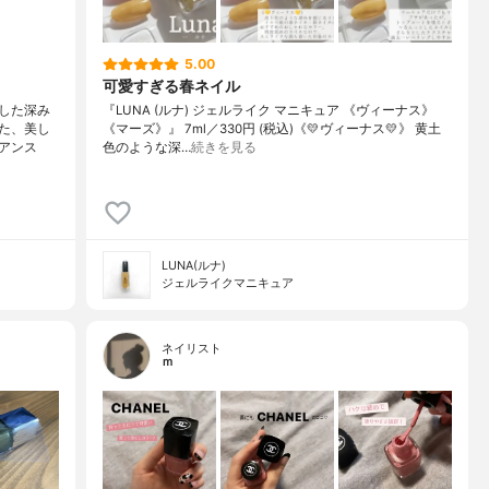
5.00
可愛すぎる春ネイル
した深み
『LUNA (ルナ) ジェルライク マニキュア 《ヴィーナス》
た、美し
《マーズ》』 7ml／330円 (税込)《💛ヴィーナス💛》 黄土
アンス
色のような深…
続きを見る
LUNA(ルナ)
ジェルライクマニキュア
ネイリスト
ｍ