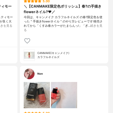
5.00
ティモー
＼【CANMAKE限定色ポリッシュ】春?の手描き
flowerネイル?❤️／
ミスティモー
今回は、キャンメイク カラフルネイルズ の春?限定色を使
が良く大
った＂手描きflowerネイル＂のやり方レビューです!発売さ
続きを見る
れてから「くすみ春カラーがたまらんっ!」「ぎ…
続きを見
る
CANMAKE(キャンメイク)
カラフルネイルズ
Non