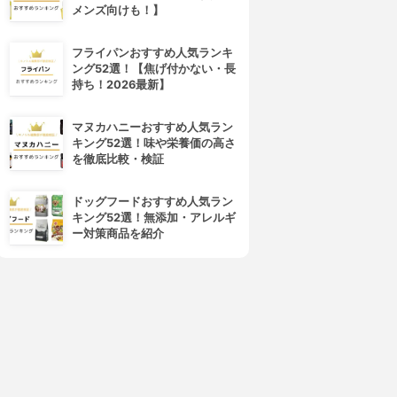
メンズ向けも！】
CANMAKE(キャンメイク)
Sugar Doll(シュガードール)
カラフルネイルズ
オールインワンネイルR
3.90
3.90
(105)
(36)
フライパンおすすめ人気ランキ
¥388
¥990
ング52選！【焦げ付かない・長
持ち！2026最新】
マヌカハニーおすすめ人気ラン
キング52選！味や栄養価の高さ
を徹底比較・検証
ドッグフードおすすめ人気ラン
キング52選！無添加・アレルギ
ー対策商品を紹介