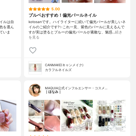
5.00
ブルベおすすめ！偏光パールネイル
イルは自
kotosanです。ハイライターに続いて偏光パールが美しいネ
色を選ん
イルのご紹介です?✨これ一見、紫色のパールに見えるんで
ていま
すが実は塗るとブルーの偏光パールが素敵な、魅惑…
続き
を見る
CANMAKE(キャンメイク)
カラフルネイルズ
MAQUIA公式インフルエンサー・コスメ…
｜ほなみ｜