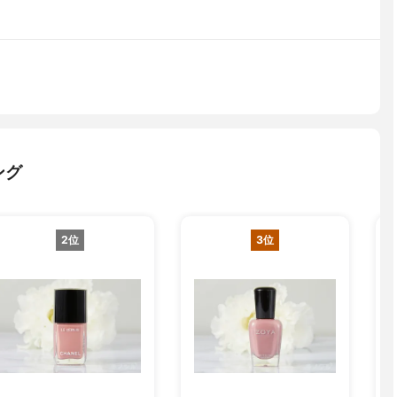
ング
2位
3位