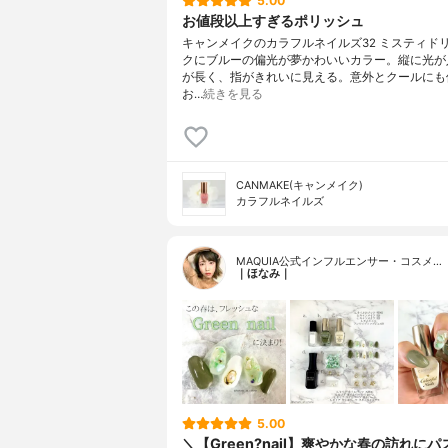
5.00
お値段以上すぎるポリッシュ
キャンメイクのカラフルネイルズ32 ミスティド
クにブルーの偏光が夢かわいいカラー。縦に光が
が長く、指がきれいに見える。意外とクールにも
お…
続きを見る
CANMAKE(キャンメイク)
カラフルネイルズ
MAQUIA公式インフルエンサー・コスメ…
｜ほなみ｜
5.00
＼【Green?nail】爽やかな春の訪れに